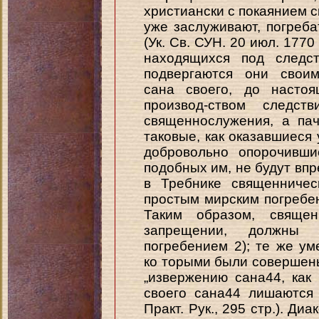
христиански с покаянием с
уже заслуживают, погреб
(Ук. Св. СУН. 20 июл. 1770
находящихся под следс
подвергаются они своим
сана своего, до насто
производ-ством следст
священнослужения, а пач
таковые, как оказавшиеся
добровольно опорочивш
подобных им, не будут вп
в Требнике священничес
простым мирским погребение
Таким образом, свяще
запрещении, должны 
погребением 2); те же у
ко торыми были совершен
„извержению сана44, как
своего сана44 лишаются 
Практ. Рук., 295 стр.). Ди