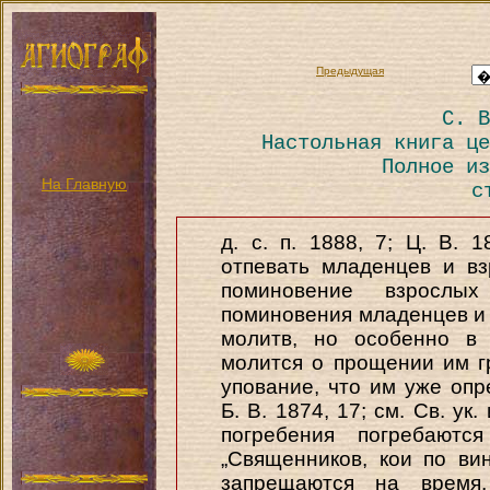
Предыдущая
С. В
Настольная книга це
Полное из
На Главную
с
д. с. п. 1888, 7; Ц. В. 
отпевать младенцев и вз
поминовение взрослых
поминовения младенцев и 
молитв, но особенно в 
молится о прощении им г
упование, что им уже опр
Б. В. 1874, 17; см. Св. ук
погребения погребаютс
„Священников, кои по в
запрещаются на время