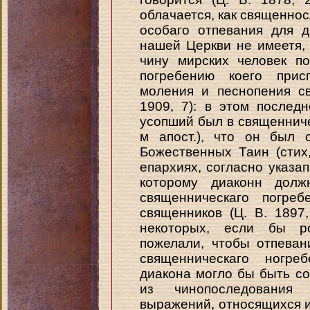
облачается, как священносл
особаго отпевания для 
нашей Церкви не имеетя,
чину мирских человек по
погребению коего при
моления и песнопения св
1909, 7): в этом послед
усопший был в священниче
м апост.), что он был 
Божественных Таин (стих,
епархиях, согласно указа
которому диаконн дол
священническаго погреб
священников (Ц. В. 1897,
некоторых, если бы ро
пожелали, чтобы отпева
священническаго ногре
диакона могло бы быть со
из чинопоследования
выражений, относящихся 