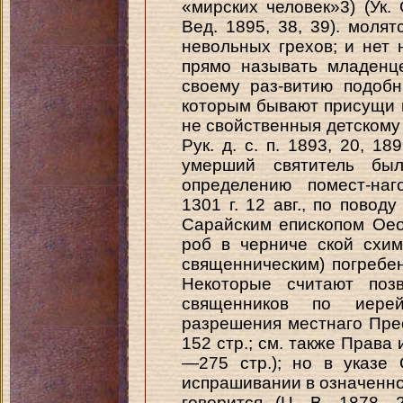
«мирских человек»3) (Ук. 
Вед. 1895, 38, 39). моля
невольных грехов; и нет 
прямо называть младенц
своему раз-витию подобн
которым бывают присущи 
не свойственныя детскому в
Рук. д. с. п. 1893, 20, 18
умерший святитель бы
определению помест-наг
1301 г. 12 авг., по пово
Сарайским епископом Оео
роб в черниче ской схи
священническим) погребение
Некоторые считают позв
священников по иере
разрешения местнаго Преос
152 стр.; см. также Права 
—275 стр.); но в указе
испрашивании в означенно
говорится (Ц. В. 1878,