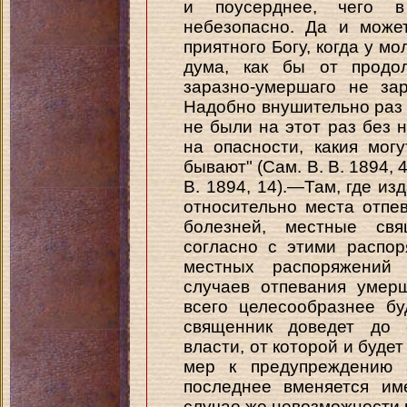
и поусерднее, чего в
небезопасно. Да и може
приятного Богу, когда у м
дума, как бы от продол
заразно-умершаго не за
Надобно внушительно раз 
не были на этот раз без 
на опасности, какия мог
бывают" (Сам. В. В. 1894, 4
В. 1894, 14).—Там, где из
относительно места отпе
болезней, местные св
согласно с этими распор
местных распоряжений 
случаев отпевания умер
всего целесообразнее бу
священник доведет до 
власти, от которой и будет
мер к предупреждению з
последнее вменяется им
случае же невозможности 