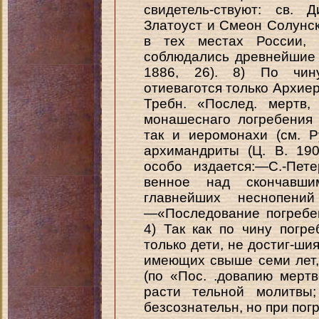
свидетель-ствуют: св. 
Златоуст и Смеон Солунск
в тех местах России, 
соблюдались древнейшие 
1886, 26). 8) По чину
отиеваготся только Архиер
Требн. «Послед. мертв,
монашеснаго логребения 
так и иеромонахи (см. Ру
архимандриты (Ц. В. 190
особо издается:—С.-Пет
венное над скончавши
главнейших неснопени
—«Последование погребен
4) Так как по чину погр
только дети, не достиг-шия
имеющих свыше семи лет, 
(по «Пос. .довапию мертв
расти тельной молитвы;
безсознательн, но при п