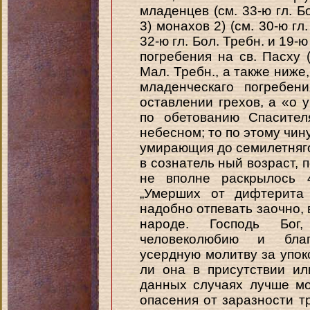
младенцев (см. 33-ю гл. Бо
3) монахов 2) (см. 30-ю гл
32-ю гл. Бол. Требн. и 19-ю
погребения на св. Пасху (
Мал. Требн., а также ниже,
младенческаго погребен
оставлении грехов, а «о 
по обетованию Спасител
небесном; то по этому чин
умирающия до семилетняго
в сознатель ный возраст, 
не вполне раскрылось 4
„Умерших от дифтерита 
надобно отпевать заочно, 
народе. Господь Бог
человеколюбию и благ
усердную молитву за упок
ли она в присутствии ил
данных случаях лучше мо
опасения от заразности 