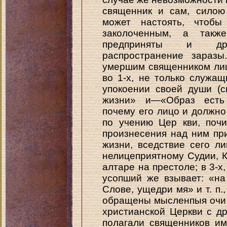
священник и сам, силою 
может настоять, чтоб
заколоченным, а такж
предприняты и друг
распространение заразы
умершим священником лиц
во 1-х, не только служа
упокоении своей души (с
жизни» и—«Образ есть 
почему его лицо и должно 
по учению Цер кви, поч
произнесения над ним при
жизни, вседствие сего л
нелицеприятному Судии, 
алтаре на престоле; в 3-х
усопший же взывает: «на
Слове, ущедри мя» и т. п.
обращены мысленпыя очи ус
христианской Церкви с др
полагали священников им