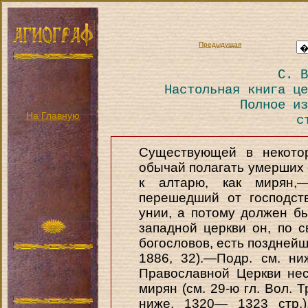
Предыдущая
С. В
Настольная книга це
Полное из
На Главную
с
Существующей в некотор
обычай полагать умерших 
к алтарю, как мирян,—
перешедший от господст
унии, а потому должен бы
западной церкви он, по с
богословов, есть позднейший
1886, 32).—Подр. см. ни
Православной Церкви нес
мирян (см. 29-ю гл. Вол. Т
ниже, 1320— 1323 стр.)