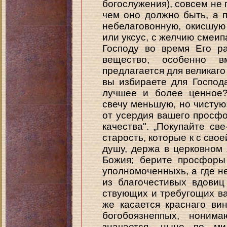
богослужения), совсем не 
чем оно должно быть, а 
небелаговонную, окисшую
или уксус, с желчию смеи
Господу во время Его ра
вещество, особенно 
предлагается для великаго 
вы избираете для Господ
лучшее и более ценное?
свечу меньшую, но чистую
от усердия вашего просф
качества". „Покупайте св
старость, которые к с свое
душу, держа в церковном
Божия; берите просфоры
уполномоченныхь, a где н
из благочестивых вдовиц
ствующих и требугощих ва
же касается краснаго вин
богобоязнеппых, ноним
значается, ныне по м