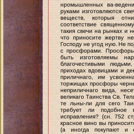
нромышленных ва-ведени
руками изготовляются св
веществ, которыя от
соответствие священном
такия свечи на рынках и н
что приносите жертву не
Господу не угод ную. Не по
с просфорами. Просфоры
быть изготовляемы на
благочестивыми людьми
приходах вдовицами и де
приличнаго, им усвоенн
торжищах просфоры черны
неприличнаго вида, нес
великаго Таинства Св. Тел
те льны-ли для сего Та
требует ли подобное в
исправления? (сн. 752 ст
красное вино вы приносит
(а иногда покупают и 