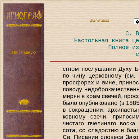
Предыдущая
С. В
Настольная книга це
Полное из
На Главную
с
сгном послушании Духу 
по чину церковному (см. 
просфорах и вине, прино
поводу недоброкачествен
мирян в храм свечей, прос
было опубликовано (в 1885
в сокращении, архипасты
ковному свечи, припос
чистаго пчелинаго воска
сота, со сладостию и бла
Св. Писании словеса Закона