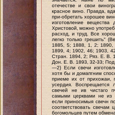
отечестве и свои виног
красное вино. Правда, вда
при-обретать хорошее вино
изготовление вещества 
Христовой, можно употреб
расход, и труд. Все хоро
легко только грешить" (В
1885, 5; 1888, 1, 2; 1890,
1899, 4; 1902, 46; 1903, 4
Стран. 1894, 2; Ряз. Е. В.
Дон. Е. В. 1893, 32-33; Под.
—2) Если свечи изготовл
хотя бы и домапгним спосо
приеме их от прихожаи, 
усердия. Воспрещается 
свечей не ив чистаго п
самыми церквами не из 
если приносимыя свечн п
соответствовать свечам 
богомольцев путем обмен