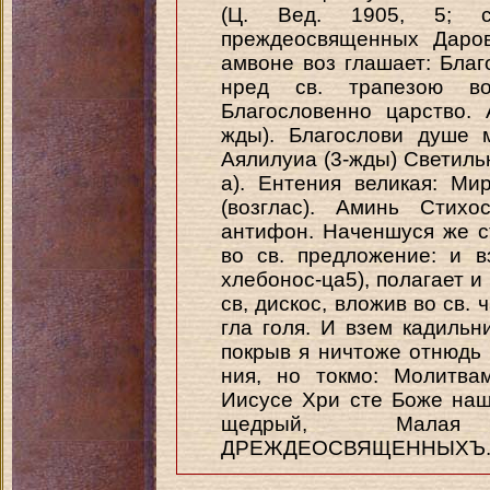
(Ц. Вед. 1905, 5; сн
преждеосвященных Даров
амвоне воз глашает: Благ
нред св. трапезою во
Благословенно царство. 
жды). Благослови душе м
Аялилуиа (3-жды) Светильни
а). Ентения великая: Ми
(возглас). Аминь Стихо
антифон. Наченшуся же с
во св. предложение: и 
хлебонос-ца5), полагает и 
св, дискос, вложив во св.
гла голя. И взем кадильн
покрыв я ничтоже отнюдь 
ния, но токмо: Молитва
Иисусе Хри сте Боже наш
щедрый, Малая
ДРЕЖДЕОСВЯЩЕННЫХЪ.