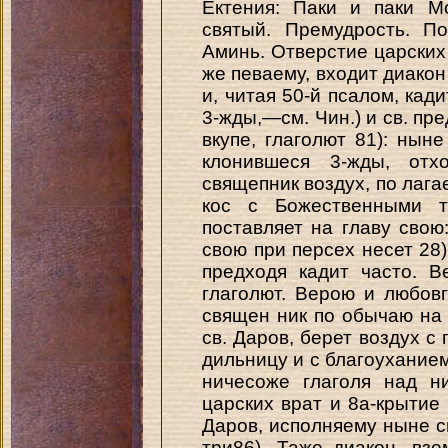
Ектения: Паки и паки М
святый. Премудрость. По
Аминь. Отверстие царских
же певаему, входит диакон
и, читая 50-й псалом, кади
3-жды,—см. Чин.) и св. пр
вкупе, глаголют 81): нын
клонившеся 3-жды, отх
свящепник воздух, по лага
кос с Божественными т
поставляет на главу свою
свою при персех несет 28
предходя кадит часто. 
глаголют. Верою и любовг
священ ник по обычаю на 
св. Даров, берет воздух с 
дильницу и с благоуханием
ничесоже глаголя над н
царских врат и 8а-крытие
Даров, исполняему ныне с
три86). Таже диакон, вз