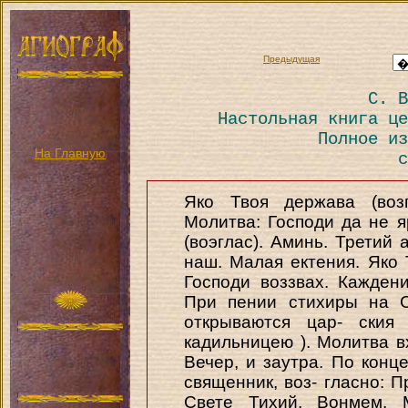
Предыдущая
С. В
Настольная книга це
Полное из
На Главную
с
Яко Твоя держава (возг
Молитва: Господи да не я
(воэглас). Аминь. Третий
наш. Малая ектения. Яко 
Господи воззвах. Кажден
При пении стихиры на С
открываются цар- ския
кадильницею ). Молитва вх
Вечер, и заутра. По конце
священник, воз- гласно: П
Свете Тихий. Вонмем. 