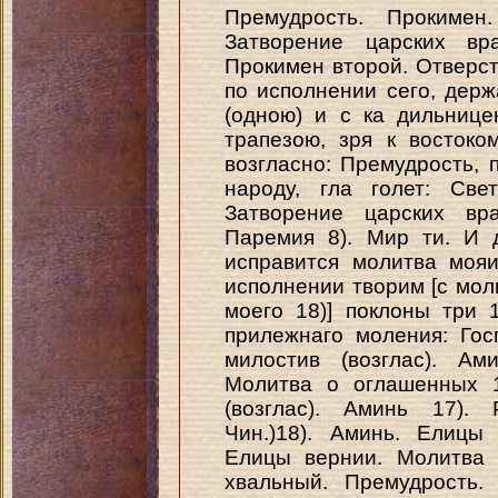
Премудрость. Прокимен
Затворение царских вр
Прокимен второй. Отверсти
по исполнении сего, дер
(одною) и с ка дильнице
трапезою, зря к востоком
возгласно: Премудрость, 
народу, гла голет: Све
Затворение царских вра
Паремия 8). Мир ти. И 
исправится молитва мояи
исполнении творим [с мол
моего 18)] поклоны три 
прилежнаго моления: Го
милостив (возглас). Ам
Молитва о оглашенных 1
(возглас). Аминь 17). 
Чин.)18). Аминь. Елицы
Елицы вернии. Молитва 
хвальный. Премудрость. 