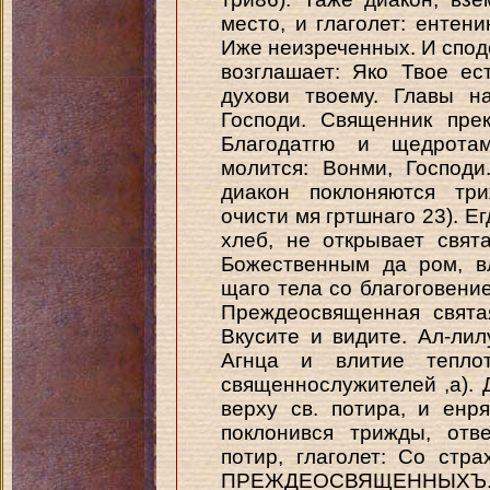
место, и глаголет: ентен
Иже неизреченных. И сподо
возглашает: Яко Твое ес
духови твоему. Главы н
Господи. Священник пре
Благодатгю и щедротам
молится: Вонми, Господ
диакон поклоняются три
очисти мя гртшнаго 23). Ег
хлеб, не открывает свя
Божественным да ром, вл
щаго тела со благоговени
Преждеосвященная свята
Вкусите и видите. Ал-лил
Агнца и влитие тепло
священнослужителей ,а). Д
верху св. потира, и енря
поклонився трижды, отв
потир, глаголет: Со ст
ПРЕЖДЕОСВЯЩЕННЫХЪ