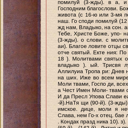
помилуй (3-жды). в а, 
Господним благослови. Бо
живота (с 16-ю или 3-мя п
наш. Го споди помилуй (12 
жд нам, Владыко, на сон. 
Тебе, Христе Боже, упо- н
(3-жды). о слови. с моли
аи). Благое ловите отцы св
отче святый. Екте ния: По
18 ). Молитвами святых о
владыко ). ый. Трисвя лу
Аллилуиа Тропа ри: Днев н
на ших. Иже во всем мир
Моли твами, Госпо ди, всех 
а Чест Имен Моли- твами с
И да Пресл Упова Слави еа
-й).НаТя щи (90-й). (3-жды
имское. дице, моли я неб
Слава, нем Го-х отец. бае лей 
. Кондак празд ника 10). з). С
(69-й). . (142-й) . Лития и п