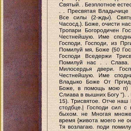
Святый. . Безплотное есте
. . Пресвятая Владычице 
Все силы (2-жды). Свят
Часосд.). Боже, очисти на
Тропари Богородичен Гос
Честнейшую. Име сподни
Господи, Господи, из Пр
Помилуй мя, Боже (50 Го
Господи Вседержи Трисв
Помилуй нас . . Слава.
Милосердья двери. Гос
Честнейшую. Име сподн
Владыко Боже От Пргиди
Боже, в помощь мою п) 
Слиава в вышних Богу "). .
15). Трисвятое. Отче на
стодбце.| Господи сил с
быхом. не Многая множе
время {живота моего не о
Тя возлагаю. поди помилу