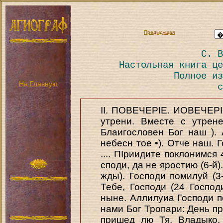
Предыдущая
С. В
Настольная книга це
Полное из
На Главную
с
II. ПОВЕЧЕРІЕ. ИОВЕЧЕРІЕ
утрени. Вместе с утрен
Блаигословен Бог наш ).
небесн тое •). Отче наш. 
.... ПІриидите поклонимся
споди, да не яростию (6-й).
жды). Господи помилуй (3
Тебе, Господи (24 Господ
ныне. Аллилуиа Господи п
нами Бог Тропари: День пр
пришед лю Тя, Владыко.