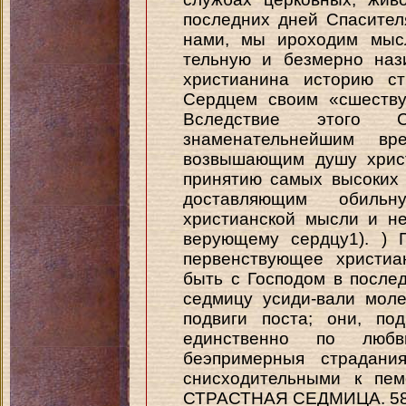
последних дней Спасите
нами, мы ироходим мысл
тельную и безмерно наз
христианина историю с
Сердцем своим «сшеству
Вследствие этого С
знаменательнейшим вр
возвышающим душу хрис
принятию самых высоких
доставляющим обиль
христианской мысли и н
верующему сердцу1). ) П
первенствующее христиа
быть с Господом в после
седмицу усиди-вали мол
подвиги поста; они, по
единственно по люб
беэпримерныя страдани
снисходительными к пе
СТРАСТНАЯ СЕДМИЦА. 5