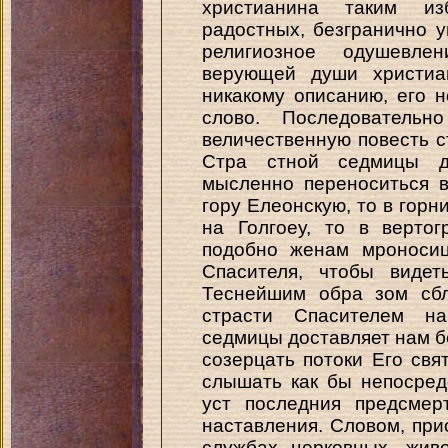
христианина таким из
радостных, безгранично 
религиозное одушевле
верующей души христиа
никакому описанию, его н
слово. Последовательн
величественную повесть с
Стра стной седмицы д
мысленно переноситься в
гору Елеонскую, то в горни
на Голгоеу, то в верто
подобно женам мроносиц
Спасителя, чтобы видет
Теснейшим обра зом сб
страсти Спасителем на
седмицы доставляет нам 
созерцать потоки Его свя
слышать как бы непосред
уст последния предсмер
наставления. Словом, при
службах церковных, жив