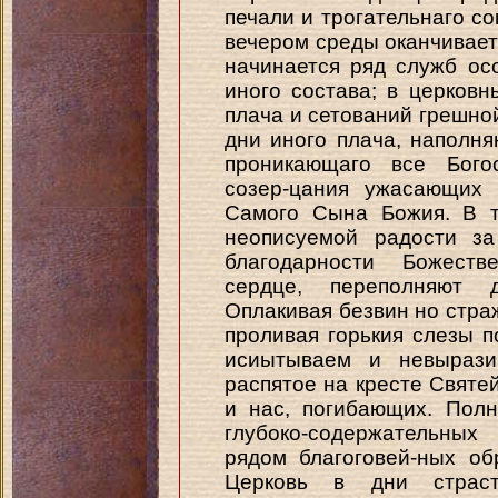
печали и трогательнаго с
вечером среды оканчивает
начинается ряд служб ос
иного состава; в церковн
плача и сетований грешно
дни иного плача, наполн
проникающаго все Бого
созер-цания ужасающих 
Самого Сына Божия. В т
неописуемой радости за
благодарности Божеств
сердце, переполняют 
Оплакивая безвин но страж
проливая горькия слезы п
исиытываем и невырази
распятое на кресте Святе
и нас, погибающих. Пол
глубоко-содержательных
рядом благоговей-ных о
Церковь в дни страс