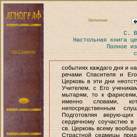
Предыдущая
С. В
Настольная книга це
Полное из
На Главную
с
событиях каждаго дня и н
речами Спасителя и Его
Церковь в эти дни неотс
Учителем, с Его ученикам
мытарям, то к фарисеям
именно словами, к
непосредственным сл
Подготовляя верую-щи
сердечному соучастию в 
св. Церковь всему вообщ
Страстной седмицы прид