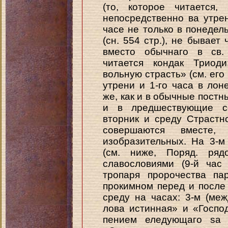
(то, которое читается
непосредственно ва утрен
часе не только в понедель
(сн. 554 стр.), не бывает
вместо обычнаго в св. 
читается кондак Триод
вольную страсть» (см. его 
утрени и 1-го часа в лон
же, как и в обычные пост
и в лредшествующие се
вторник и среду Страстно
совершаются вместе
изобразительных. На 3-
(см. ниже, Поряд. ряд
славословиями (9-й час
тропаря пророчества па
прокимном перед и после 
среду на часах: 3-м (ме
лова истинная» и «Господ
пением еледующаго sa 