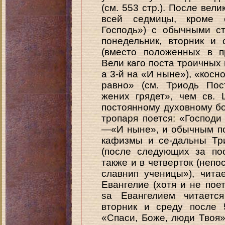
(см. 553 стр.). После вели
всей седмицы, кроме с
Господь») с обычными с
понедельник, вторник и
(вместо положенных в 
Вели каго поста троичных 
а 3-й на «И ныне»), «косн
равно» (см. Триодь Пос
жених грядет», чем св.
постоянному духовному бо
тропаря поется: «Господи
—«И ныне», и обычным по
кафизмы и се-дальны Три
(после следующих за по
также и в четверток (непо
славнип ученицы»), чит
Евангелие (хотя и не пое
sa Евангелием читается
вторник и среду после 
«Спаси, Боже, люди Твоя»