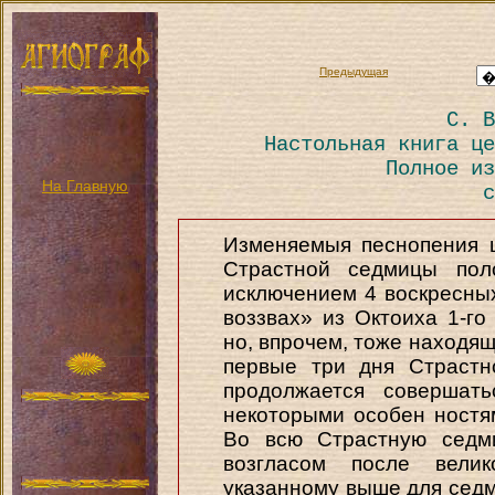
Предыдущая
С. В
Настольная книга це
Полное из
На Главную
с
Изменяемыя песнопения ц
Страстной седмицы пол
исключением 4 воскресных
воззвах» из Октоиха 1-го
но, впрочем, тоже находящи
первые три дня Страстн
продолжается совершат
некоторыми особен ностя
Во всю Страстную седми
возгласом после велик
указанному выше для сед