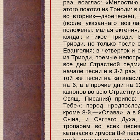
раэ, воаглас: «Милости
этого поются из Триоди: в
во вторник—двоепеснец,
(после указаннаго возг
положены: малая ектения,
кондак и икос Триоди. 
Триоди, но только после 
Евангелия; в четверток и
из Триоди, поемые непоср
все дни Страстной седм
начале песни и в 3-й раэ,
той же песни на катаваси
на 6, а в прочие дни на 
канонов во всю Страстную
Свящ. Писания) припев:
Тебе»; перед нредпосле
кроме 8-й,—«Слава», а в 
Сына, и Святаго Духа,
тропарем во всех песн
катавасию ирмоса 8-й пес
этой катавасии непосред