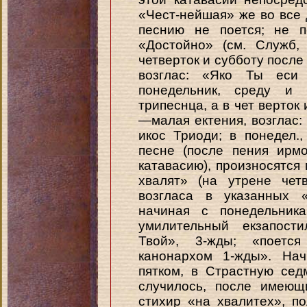
«Чест-нейшая» же во все
песнию не поется; не п
«Достойно» (см. Служб, 
четверток и субботу после
возглас: «Яко Ты еси
понедельник, среду и 
трипеснца, а в чет верток 
—малая ектения, возглас:
икос Триоди; в понедел.,
песне (после пения ирм
катавасию), произносятся 
хвалят» (на утрене чет
возгласа в указанных «
начиная с понедельника
умилительный екзапости
Твой», 3-жды; «поетс
канонархом 1-жды». Нач
пятком, в Страстную сед
случилось, после имеющ
стихир «на хвалитех», п