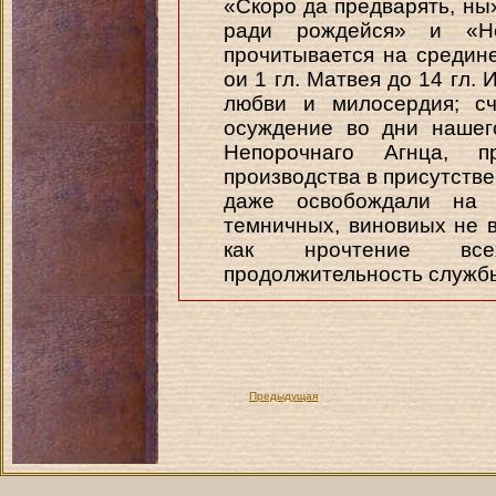
«Скоро да предварять, ны
ради рождейся» и «Н
прочитывается на средине
ои 1 гл. Матвея до 14 гл. 
любви и милосердия; сч
осуждение во дни нашег
Непорочнаго Агнца, 
производства в присутстве
даже освобождали на 
темничных, виновиых не в
как нрочтение все
продолжительность служ
Предыдущая