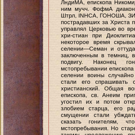
ЛндиМА, епископа Никомиди
ним мучч. ФофмА диако
Штрл, INHCA, ГОНОША, З
пострадавших за Христа п
управлял Церковью во вр
хри-стиан при Диоклити
некоторое время скрыва
селении—Семан и оттуда
заключенным в темниц, 
подвигу. Наконец г
мстопребывании епископа 
селении воины случайно
стали его спрашивать о
христианский. Общая во
епископа, св. Анеим пр
угостил их и потом отк
злобием старца, его р
смущении стали убждат
сказать гонителям, 
мстопребывания. Но старе
такому нредложению язы