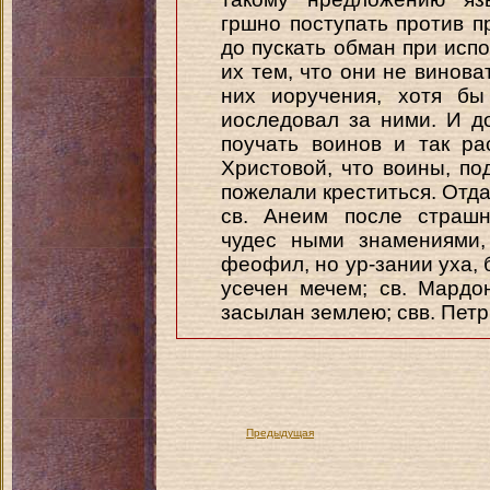
гршно поступать против п
до пускать обман при испо
их тем, что они не винов
них иоручения, хотя бы
иоследовал за ними. И д
поучать воинов и так р
Христовой, что воины, под
пожелали креститься. Отда
св. Анеим после страшн
чудес ными знамениями,
феофил, но ур-зании уха, 
усечен мечем; св. Мардо
засылан землею; свв. Пет
Предыдущая