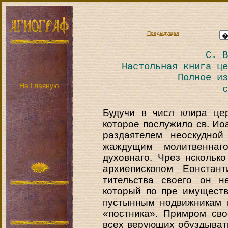
Предыдущая
С. В
Настольная книга це
Полное из
На Главную
с
Будучи в числ клира цер
которое послужило св. Иоа
раздаятелем неоскудно
жаждущим молитвеннаг
духовнаго. Чрез нскольк
архиепископом Еонстан
тительства своего он н
который по пре имущест
пустынным нодвижникам 
«постника». Примром св
всех верующих обуздыват