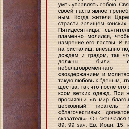
умть управлять собою. Свя
своей паств явное пренеб
ным. Когда жители Царе
страсти зрлищем конских
Пятидесятницы, святите
пламенно молился, чтоб
намрение его паствы. И в
на ристалищ, внезапно по
дождем и градом, так ч
должны были созн
небелаговременнаго
«воздержанием и молитво
такую любовь к бденым, чт
щества, так что после его 
кром ветхих одежд. При 
просиявши «в мир благоч
церковный писатель 
«благочестивых догмат
сказатель». Он скончался в 5
89; 99 зач. Ев. Иоан. 15,