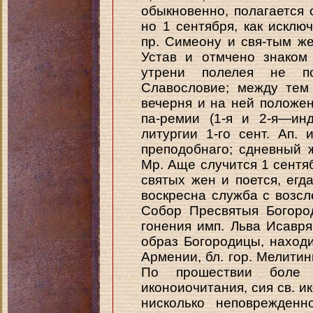
обыкновенно, полагается 
но 1 сентября, как исклю
пр. Симеону и свя-тым же
Устав и отмчено знаком
утрени полелея не по
Славословие; между тем
вечерня и на ней положе
па-ремии (1-я и 2-я—ин
литургии 1-го сент. Ап.
преподобнаго; сдневный 
Мр. Аще случится 1 сентя
святых жен и поется, егд
воскресна служба с возсл
Собор Пресвятыя Богоро
гонения имп. Льва Исавря
образ Богородицы, наход
Армении, бл. гор. Мелитин
По прошествии боле 
иконоиочитания, сия св. и
нисколько неповрежденн