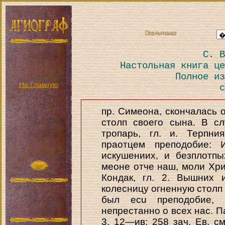
Предыдущая
С. В
Настольная книга це
Полное из
На Главную
с
пр. Симеона, скончалась о
столп своего сына. В с
тропарь, гл. и. Терпни
праотцем преподобие: 
искушениих, и безплотпы
меоне отче наш, моли Хри
Кондак, гл. 2. Вышних 
колесницу огненную столп
был ecu преподобие,
непрестанно о всех нас. Па
3, 12—ив; 258 зач. Ев. см