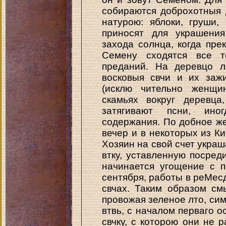
собираются доброхотныя д
натурою: яблоки, груши,
приносят для украшения
захода солнца, когда пре
Семену сходятся все т
преданий. На деревцо л
восковыя свчи и их заж
(исклю чительно женщи
скамьях вокруг деревца
затягивают псни, ино
содержания. По добное же
вечер и в некоторых из К
Хозяин на свой счет укра
втку, уставленную посред
начинается угощение с 
сентября, работы в реМес
свчах. Таким образом см
провожая зеленое лто, си
втвь, с началом перваго о
свчку, с которою они не 