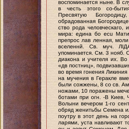
воспоминается ныне. В сл
в честь этого со-быти
Пресвятую Богородиц
обрадованная Богородице
ство рода человческаго, 
мира: едина бо ecu Мати
препрос лав ленная, моли
вселеннй. Св. муч. ЛІ
упоминается. См. 3 нояб. 
диакона и учителя их. Во
«дв постниц», подвизавшия
во время гонения Ликиния
на мучения в Геракле вме
были сожжены, 8 со св. А
ножами, 10 поражены мечем
ботами при огн. -В Киев,
Волыни вечером 1-го сен
обряд женитьбы Семена и
поутру в этот день на го
ларями, уста навливают т
он и зовут Семеном. Для