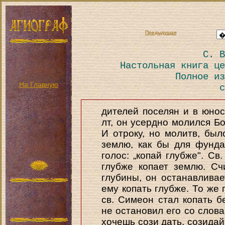
Предыдущая
С. В
Настольная книга це
Полное из
На Главную
с
дителей поселян и в юнос
лт, он усердно молился Бо
И отроку, но молитв, был
землю, как бы для фунд
голос: „копай глубже". Св
глубже копает землю. С
глубины, он останавливае
ему копать глубже. То же 
св. Симеон стал копать б
не остановил его со слова
хочешь сози дать, созидай