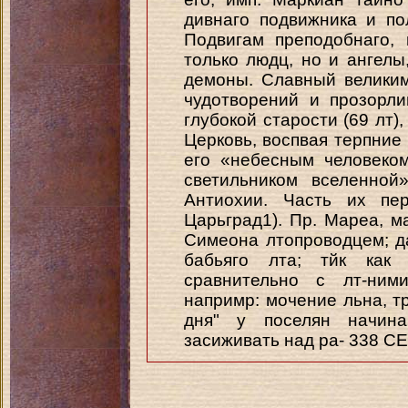
дивнаго подвижника и по
Подвигам преподобнаго,
только людц, но и ангелы
демоны. Славный великим
чудотворений и прозорли
глубокой старости (69 лт), 
Церковь, воспвая терпние 
его «небесным человеко
светильником вселенно
Антиохии. Часть их пе
Царьград1). Пр. Мареа, м
Симеона лтопроводцем; д
бабьяго лта; тйк как
сравнительно с лт-ним
напримр: мочение льна, т
дня" у поселян начина
засиживать над ра- 338 С