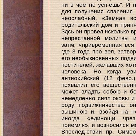
ни в чем не усп-ешь". И п
для получения спасения
неослабный. «Земная вс
родительский дом и приня
Здсь он провел нсколько в
непрестанной молитвы и
затм, «привременная вся
где 3 года про вел, затв
его необыкновенных подви
постителей, желавших хотя
человека. Но когда ув
антиохийский (12 февр.
похвалил его вещественн
может владть собою и бе
немедленно снял оковы и
роду подвижничества: о
вышиною и, взойдя на не
иногда «единощи чре
приемля», и возносился 
Впослед-ствии пр. Симе