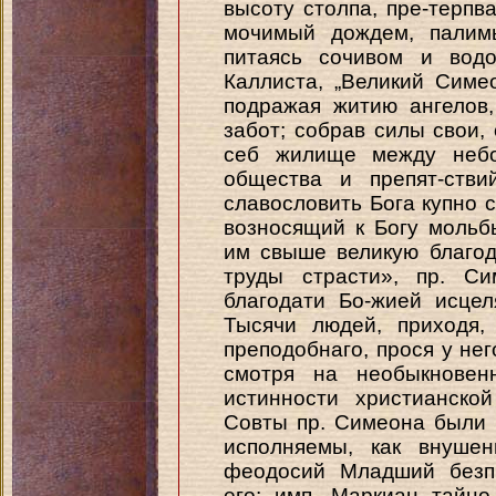
высоту столпа, пре-терпва
мочимый дождем, палим
питаясь сочивом и водо
Каллиста, „Великий Симе
подражая житию ангелов,
забот; собрав силы свои,
себ жилище между небо
общества и препят-стви
славословить Бога купно с
возносящий к Богу моль
им свыше великую благод
труды страсти», пр. С
благодати Бо-жией исце
Тысячи людей, приходя,
преподобнаго, прося у нег
смотря на необыкновенн
истинности христианско
Совты пр. Симеона были
исполняемы, как внушен
феодосий Младший безпр
его; имп. Маркиан тайн