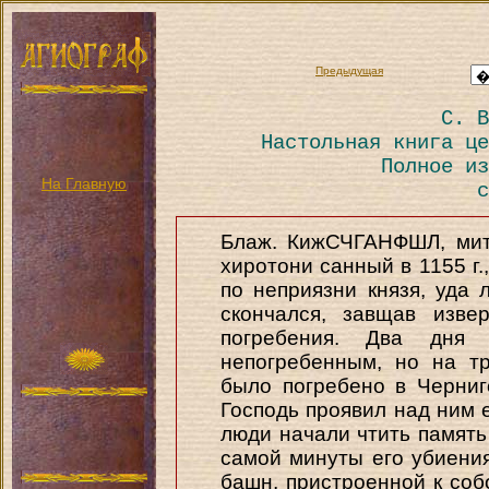
Предыдущая
С. В
Настольная книга це
Полное из
На Главную
с
Блаж. КижСЧГАНФШЛ, митр
хиротони санный в 1155 г.,
по неприязни князя, уда л
скончался, завщав изве
погребения. Два дня
непогребенным, но на т
было погребено в Черниг
Господь проявил над ним 
люди начали чтить память 
самой минуты его убиени
башн, пристроенной к соб