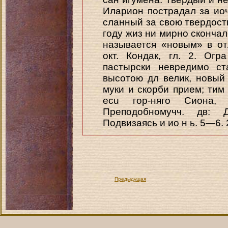
Иларион пострадал за иоч
сланный за свою твердост
году жиз ни мирно скончалс
называется «новым» в от
окт. Кондак, гл. 2. Ог
пастырски невредимо ст
высотою дл велик, новый
муки и скорби прием; тим
ecu гор-няго Сиона
Преподобномучч. дв:
Подвизаясь и ио н ь. 5—6.
Предыдущая