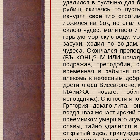
удалился в пустыню для б
рубищ скитаясь по пуст
изнуряя свое тло строги
ложился на бок, но спал 
силою чудес: молитвою и
горькую мор скую воду, м
засухи, ходил по во-дам
чудеса. Скончался преп
(ВЪ КОНЦ? IV ИЛИ начад?
подражав, преподобие, 
временная в забытьи по
влекомь к небесным добр
достигл ecu Висса-ргоне; 
ІЛАииЖА новаго, оби
исповдника). С юности ино
Грпгория декапо-лита, 
воздлывая монастырский са
преемником умершаго игуме
славы, тайно удалился в 
открытый здсь, принужде
сан игумена. Твердый и н