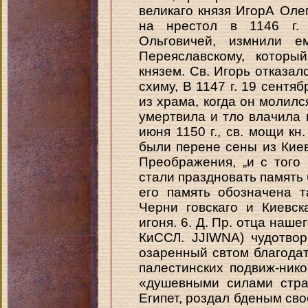
великаго князя ИгорА Оле
на нрестол в 1146 г.
Ольговичей, измнили е
Переяславскому, которы
князем. Св. Игорь отказал
схиму, В 1147 г. 19 сентя
из храма, когда он молилс
умертвила и тло влачила 
июня 1150 г., св. мощи кн
были перене сены из Кие
Преображения, „и с того
стали праздновать память б
его память обозначена т
Черни говскаго и Киевс
игоня. 6. Д. Пр. отца наше
КиССЛ. JJIWNA) чудотвор
озаренный свтом благодат
палестинских подвиж-нико
«душевными силами стра
Египет, роздал бденым сво