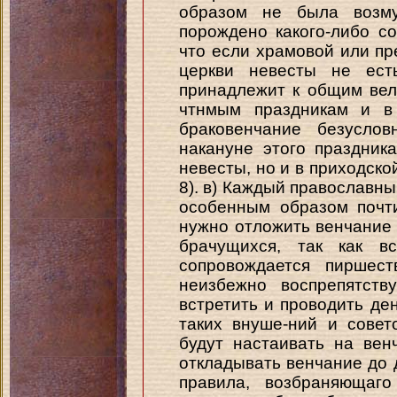
образом не была возм
порождено какого-либо с
что если храмовой или пр
церкви невесты не ест
принадлежит к общим вел
чтнмым праздникам и в 
браковенчание безусло
накануне этого праздник
невесты, но и в приходской
8). в) Каждый православн
особенным образом почти
нужно отложить венчание 
брачущихся, так как в
сопровождается пиршест
неизбежно воспрепятств
встретить и проводить ден
таких внуше-ний и сове
будут настаивать на вен
откладывать венчание до д
правила, возбраняющаго