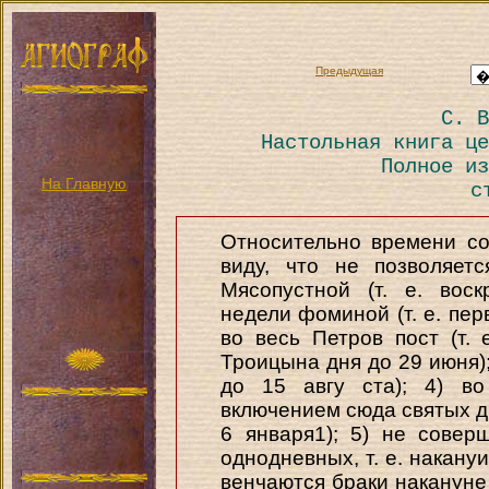
Предыдущая
С. В
Настольная книга це
Полное из
На Главную
с
Относительно времени с
виду, что не позволяет
Мясопустной (т. е. вос
недели фоминой (т. е. пер
во весь Петров пост (т. 
Троицына дня до 29 июня); 
до 15 авгу ста); 4) во
включением сюда святых дне
6 января1); 5) не совер
однодневных, т. е. накануи
венчаются браки накануне