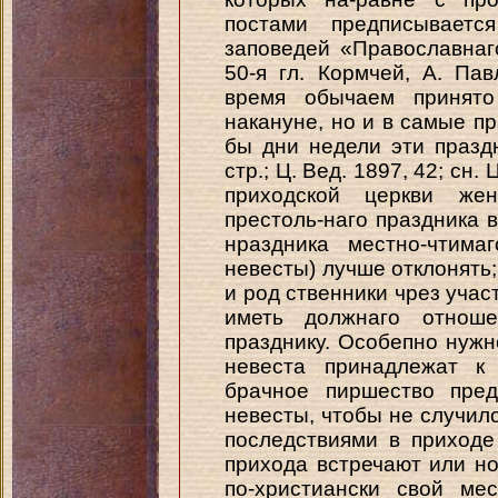
постами предписывает
заповедей «Православнаго
50-я гл. Кормчей, A. Па
время обычаем принято
накануне, но и в самые пра
бы дни недели эти празд
стр.; Ц. Вед. 1897, 42; сн. 
приходской церкви же
престоль-наго праздника в
нраздника местно-чтима
невесты) лучше отклонять;
и род ственники чрез учас
иметь должнаго отноше
празднику. Особепно нужно
невеста принадлежат к
брачное пиршество пред
невесты, чтобы не случило
последствиями в приходе
прихода встречают или н
по-христиански свой ме