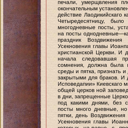
печали, умерщвления пл
окончательным установлен
действие Лаодикийскаго к
Четыредесятницу, было
многодневные посты, уст
на посты однодневные—как
праздник Воздвижения
Усекновения главы Иоанпа
христианской Церкви. И д
начала следовавшая пр
сомнения, должна была 
среды и пятка, признать 
закрытыми для браков. И 
Исповедапии» Киевскаго ми
общей церков ной запове
в дни, запрещенные Церкови
под какими днями, без 
посты много дневные, н
пятки, день Воздвижения 
Усекновения главы Иоанн
которых на-равне с пр