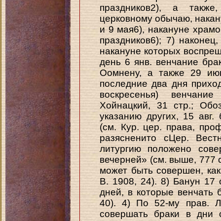
праздников2), а такж
церковному обычаю, накануне
и 9 мая6), накануне храм
праздников6); 7) наконец
накануне которых воспрещ
день 6 янв. венчание бра
Оомнену, а также 29 июн
последние два дня приход
воскресенья) венчани
Хойнацкий, 31 стр.; Обоз
указанию других, 15 авг.
(см. Кур. цер. права, проф
разясненито сЦер. Вест
литургию положено сове
вечерней» (см. выше, 777 с
может быть совершен, как
В. 1908, 24). 8) Банун 17
дней, в которые венчать б
40). 4) По 52-му прав. 
совершать браки в дни 