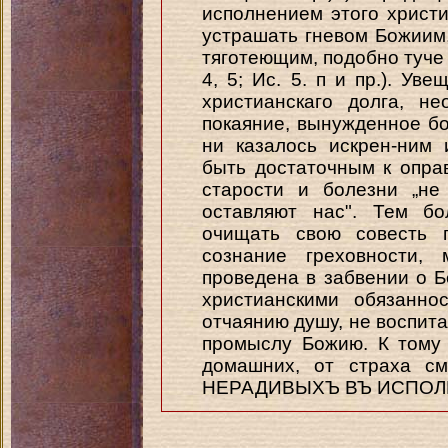
исполнением этого христ
устрашать гневом Божиим
тяготеющим, подобно туче 
4, 5; Ис. 5. п и пр.). У
христианскаго долга, н
покаяние, вынужденное бо
ни казалось искрен-ним
быть достаточным к опра
старости и болезни „не
оставляют нас". Тем бо
очищать свою совесть п
сознание греховности,
проведена в забвении о Б
христианскими обязанно
отчаянию душу, не воспит
промыслу Божию. К тому 
домашних, от страха см
НЕРАДИВЫХЪ ВЪ ИСПОЛН