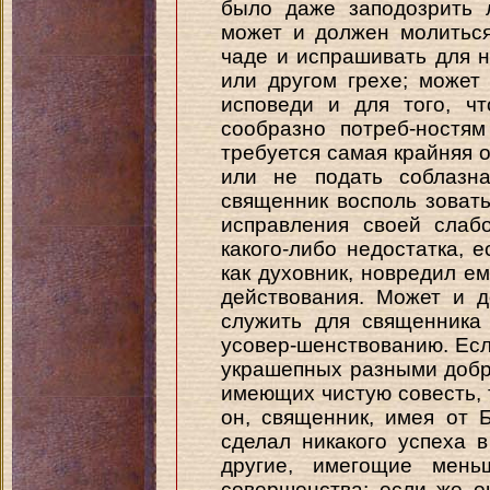
было даже заподозрить л
может и должен молитьс
чаде и испрашивать для н
или другом грехе; может
исповеди и для того, ч
сообразно потреб-ностя
требуется самая крайняя 
или не подать соблазн
священник восполь зоват
исправления своей слабо
какого-либо недостатка, е
как духовник, новредил е
действования. Может и 
служить для священника
усовер-шенствованию. Есл
украшепных разными добр
имеющих чистую совесть, т
он, священник, имея от Б
сделал никакого успеха 
другие, имегощие меньш
совершенства; если же о