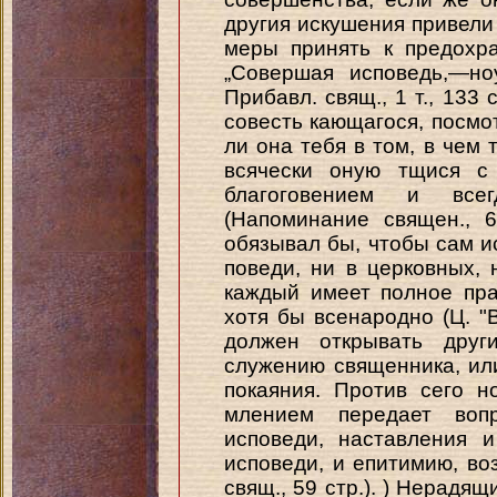
другия искушения привели 
меры принять к предохр
„Совершая исповедь,—но
Прибавл. свящ., 1 т., 133
совесть кающагося, посмот
ли она тебя в том, в чем
всячески оную тщися с 
благоговением и все
(Напоминание священ., 6
обязывал бы, чтобы сам и
поведи, ни в церковных, 
каждый имеет полное пра
хотя бы всенародно (Ц. "
должен открывать друг
служению священника, ил
покаяния. Против сего н
млением передает воп
исповеди, наставления 
исповеди, и епитимию, в
свящ., 59 стр.). ) Нерадя