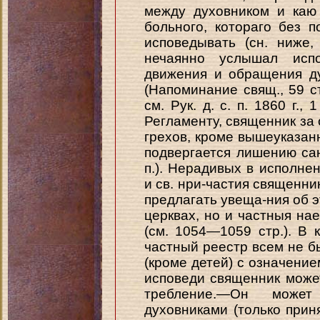
между духовником и каю
больного, котораго без 
исповедывать (сн. ниже,
нечаянно услышал исп
движения и обращения д
(Напоминание свящ., 59 ст
см. Рук. д. с. п. 1860 г., 
Регламенту, священник за
грехов, кроме вышеуказанн
подвергается лишению сана
п.). Нерадивых в исполне
и св. нри-частия священни
предлагать увеща-ния об э
церквах, но и частныя на
(см. 1054—1059 стр.). В 
частный реестр всем не б
(кроме детей) с означение
исповеди священник може
требление.—Он може
духовниками (только прин