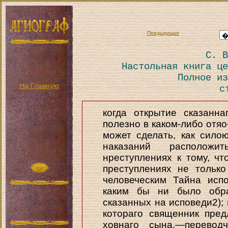
Предыдущая
С. В
Настольная книга це
Полное из
На Главную
с
когда открытие сказанн
полезно в каком-либо отяо
может сделать, как сил
наказаний располож
нреступлениях к тому, ч
преступлениях не тольк
человеческим Тайна исп
каким бы ни было обра
сказанных на исповеди2); 
котораго священник пред
ховнаго сына,—перевод