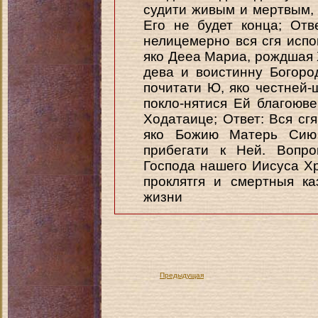
судити живым и мертвым, 
Его не будет конца; Отв
нелицемерно вся сгя исп
яко Дееа Мариа, рождшая 
дева и воистинну Богоро
почитати Ю, яко честней
покло-нятися Ей благоюве
Ходатаице; Ответ: Вся сг
яко Божию Матерь Сию
прибегати к Ней. Вопро
Господа нашего Иисуса Хр
проклятгя и смертныя ка
жизни
Предыдущая