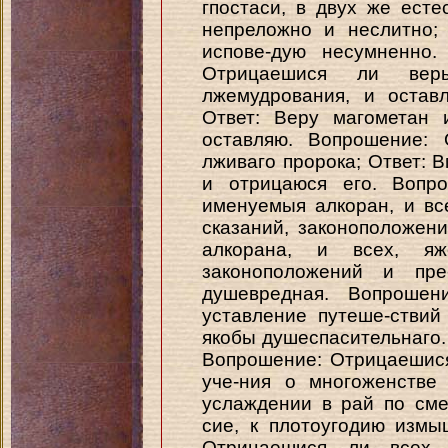
гпостаси, в двух же есте
непреложно и неслитно;
испове-дую несумненно.
Отрицаешися ли вер
лжемудрования, и остав
Ответ: Веру магометан 
оставляю. Вопрошение: 
лживаго пророка; Ответ: 
и отрицаюся его. Вопро
именуемыя алкоран, и в
сказаний, законоположен
алкорана, и всех, я
законоположений и пре
душевредная. Вопрошен
уставление путеше-ствий
якобы душеспасительнаго. 
Вопрошение: Отрицаешися
уче-ния о многоженстве
услаждении в рай по сме
сие, к плотоугодию измы
Отрицаешися ли всех 