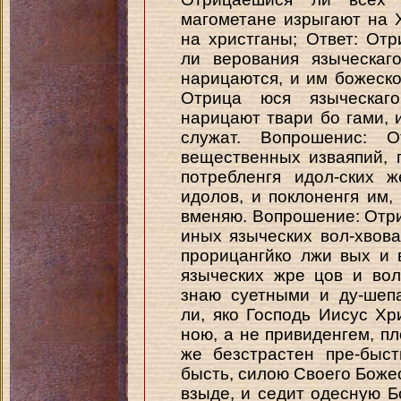
магометане изрыгают на 
на христганы; Ответ: Отр
ли верования языческаг
нарицаются, и им божеско
Отрица юся языческаго
нарицают твари бо гами, и
служат. Вопрошенис: О
вещественных изваяпий, 
потребленгя идол-ских ж
идолов, и поклоненгя им,
вменяю. Вопрошение: Отри
иных языческих вол-хвова
прорицангйко лжи вых и 
языческих жре цов и вол
знаю суетными и ду-шеп
ли, яко Господь Иисус Хр
ною, а не привиденгем, п
же безстрастен пре-быст
бысть, силою Своего Божес
взыде, и седит одесную Б