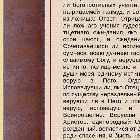
ли богопротивных ученги,
на-рицаемей талмуд, и в
из-ложиша; Ответ: Отри
ли ложнаго учения гудее
тщетнаго ожи-дания, яко
отри цаюся, и ожидани
Сочетаваешися ли истин
сумняся, всею ду-гиею тв
славимому Богу, и веруеш
истинно, нелице-мерно и 
души моея, единому истин
верую в Пего. Огда
Исповедуеши ли, яко Отец,
по существу нераздельный
веруеши ли в Него и по
верую, исповедую и Б
Воиирошение: Веруеши 
Христос, единородный С
рожденный, воплотися от 
ради спасения, и бысть че