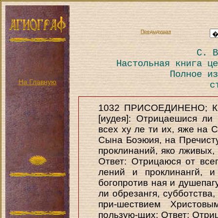
Предыдущая
С. В
Настольная книга це
Полное из
На Главную
с
1032 ПРИСОЕДИНЕНО; К
[иудея]: Отрицаешися ли 
всех ху ле ти их, яже на 
Сына Боэюия, на Пречисту
проклинаний, яко лживых,
Ответ: Отрицаюся от всег
лений и проклинангй, и
богопротив ная и душепа
ли обрезангя, субботства,
при-шествием Христовы
пользую-щих; Ответ: Отр