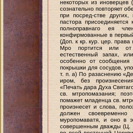
некоторых из иноверцев 
сознательно повторяет об
при посред-стве других,
пастора присоединяется 
полноправнаго ея чл
конфирмованные в первый
(Доп. к кр. кур. цер. права
Мро портится или от 
естественный запах, или
особенно от сообщения 
покрышки для сосудов, уп
т. п. а) По разаснению «Д
иром, без произнесения
«Печать дара Духа Святаго
св. мтропомаэания; поэ
помажет младенца св. мтро
проиэнесет и слова, пол
должен своевременно
муропомаватя, и оно в 
совершенным дважды (Ц. В.
во всей восточной Церкв