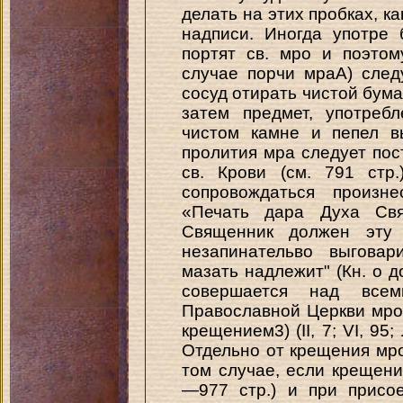
делать на этих пробках, ка
надписи. Иногда употре
портят св. мро и поэтом
случае порчи мраА) следу
сосуд отирать чистой бум
затем предмет, употреб
чистом камне и пепел в
пролития мра следует пост
св. Крови (см. 791 стр
сопровождаться произне
«Печать дара Духа Свят
Священник должен эту 
незапинательво выговар
мазать надлежит" (Кн. о д
совершается над все
Православной Церкви мро
крещением3) (II, 7; VI, 95;
Отдельно от крещения мр
том случае, если крещен
—977 стр.) и при присо