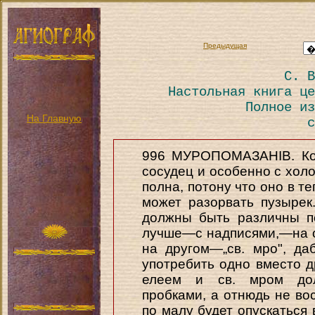
Предыдущая
С. В
Настольная книга це
Полное из
На Главную
с
996 МУРОПОМАЗАНІВ. Ког
сосудец и особенно с холо
полна, потону что оно в т
может разорвать пузырек
должны быть различны п
лучше—с надписями,—на о
на другом—„св. мро", д
употребить одно вместо д
елеем и св. мром дол
пробками, а отнюдь не вос
по малу будет опускаться 