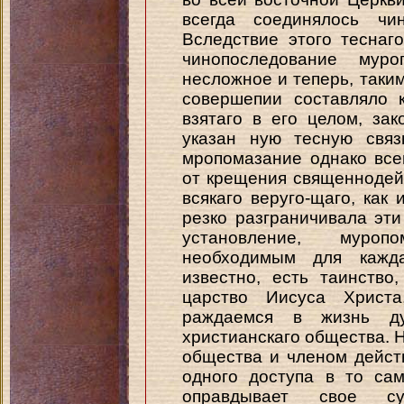
всегда соединялось чин
Вследствие этого теснаг
чинопоследование мур
несложное и теперь, таким
совершепии составляло 
взятаго в его целом, за
указан ную тесную связ
мропомазание однако все
от крещения священнодей
всякаго веруго-щаго, как 
резко разграничивала эти
установление, муроп
необходимым для кажда
известно, есть таинство
царство Иисуса Христа
раждаемся в жизнь д
христианскаго общества. Н
общества и членом дейст
одного доступа в то са
оправдывает свое су