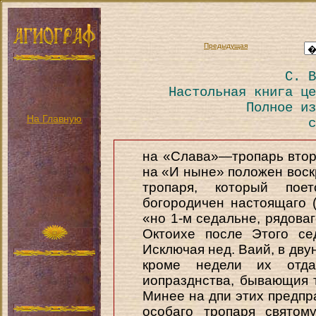
Предыдущая
С. В
Настольная книга це
Полное из
На Главную
с
на «Слава»—тропарь втора
на «И ныне» положен воск
тропаря, который по
богородичен настоящаго (т
«но 1-м седальне, рядова
Октоихе после Этого се
Исключая нед. Ваий, в дв
кроме недели их отда
иопразднства, бывающия 
Минее на дпи этих предпр
особаго тропаря святом