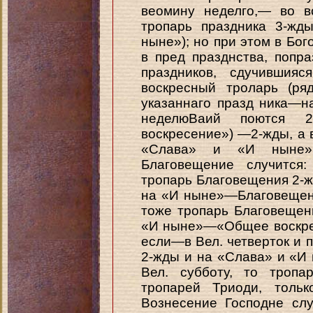
веомину неделго,— во в
тропарь праздника 3-жд
ныне»); но при этом в Бого
в пред празднства, попр
праздников, сдучившия
воскресный троларь (ря
указаннаго празд ника—н
неделюВаий поются 
воскресение») —2-жды, а
«Слава» и «И ныне» 
Благовещение случится:
тропарь Благовещения 2-
на «И ныне»—Благовещени
тоже тропарь Благовещен
«И ныне»—«Общее воскресен
если—в Вел. четверток и 
2-жды и на «Слава» и «И
Вел. субботу, то тропа
тропарей Триоди, толь
Вознесение Господне слу