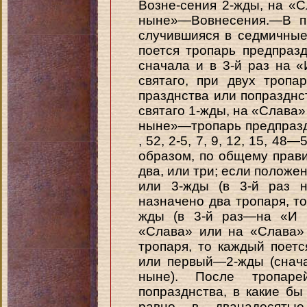
Возне-сения 2-жды, на «
ныне»—Вовнесения.—В пр
случившияся в седмичные
поется тропарь предпраз
сначала и в 3-й раз на 
святаго, при двух тропа
празднства или попразднс
святаго 1-жды, на «Слава»
ныне»—тропарь предпраздн
, 52, 2-5, 7, 9, 12, 15, 48
образом, по общему прави
два, или три; если положен
или 3-жды (в 3-й раз 
назначено два тропаря, то
жды (в 3-й раз—на «И 
«Слава» или на «Слава»
тропаря, то каждый поет
или первый—2-жды (снач
ныне). После тропар
попразднства, в какие бы
равно в дванадесятые