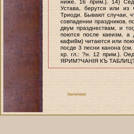
ниже, 16 прим.). 14) Се
Устава, берутся или из
Триоди. Бывают случаи, ч
совпадении праздников, п
двум празднествам, и то
поются после каеизм, a
кафи8м) читаются или поют
посде 3 песни канона (см. 
хр. гл.: ?н. 12 прим.). 
ЯРИМ?ЧАНІЯ КЪ ТАБЛИЦ?
Предыдущая