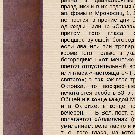
праздники и в их отдания (с
ап. фомы и Мроносиц, 1, 13
не поется; в прочие дни 
однажды—или на «Слава» 
притом того гласа, к
предшествующей богороди
если два или три тропаря
кроме того, только в у
богородичен «от менпгих
поется отпустительный в
или гласа «настоящаго» (т.
святаго»; а так как глас 
Октоиха, то воскресны
печатаются особо в 53 гл. У
Общей и в конце каждой М
и в Октоихе, в конце п
вечерен. — В Вел. пост, а
полагается «Аллилуиа» (с
умилением, велегласно и к
т. е. того гласа, из ко