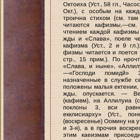
Октоиха (Уст., 58 гл., Часо
Окт.), с особым на каж
троична стихом (см. там 
читаются кафизмы,—см
чтением каждой кафизмы 
жды и «Слава», поеле че
кафизма (Уст., 2 и 9 гл
физмы читается и поется т
стр., 15 прим.). По нро
«Слава, и ныне», «Аллил
—«Господи помидй» 
назначенные в службе с
положены малыя ектении, 
жды, опускается. — В
(кафивм), на Аллилуиа (с
поклоны 3, вси равн
екклисиарху» (Уст., п
(воскресенье) Оомину на 
и 3-я), а в прочия воскр
этим каеизмам присоеди