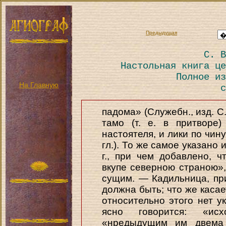
Предыдущая
С. В
Настольная книга це
Полное из
На Главную
с
падома» (Служебн., изд. С.
тамо (т. е. в притворе
настоятеля, и лики по чину
гл.). То же самое указано и
г., при чем добавлено, 
вкупе северною страною»
сущим. — Кадильница, пр
должна быть; что же касае
относительно этого нет ук
ясно говорится: «ис
«нредыдущим им двема 