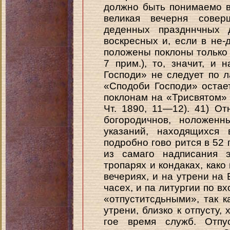
должно быть понимаемо в
великая вечерня совер
деденных праздннчных 
воскресных и, если в не-
положены поклоны только 
7 прим.), то, значит, и
Господи» не следует по л
«Сподоби Господи» остае
поклонам на «Трисвятом» 
Чт. 1890, 11—12). 41) От
богородичнов, ноложенн
указаний, находящихся 
подробно гово рится в 52 г
из самаго надписания э
тропарях и кондаках, како 
вечериях, и на утрени на Б
часех, и па литургии по в
«отпуститсдьными», так к
утрени, близко к отпусту, 
гое время служб. Отпу