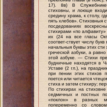
17). 8в) В Служебнике
стиховны, и лоюще входи
средину храма, к столу, г
пять хлебов». Стиховныя с
посдедованиях воскресн
стихирами «по алфавиту» (У
их (24 на все гласы Ок
соответ-ствует числу букв 
начальныя буквы этих сти 
греческой азбуки, а равно 
этой азбуке. — Стихи пр
будничные находятся в Ч
Уставе (2 гл.), на праздн
при пении этих стихов 
поется или читается чтецо
стиха и затем стихиру; пер
По стихирах на стиховне
седмичных и постных по
«поклон» в разных м
попеременно со словом