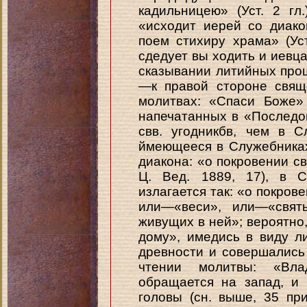
кадильницею» (Уст. 2 гл
«исходит иерей со диак
поем стихиру храма» (Уст
сдедует вы ходить и иевцам
сказывании литийных про
—к правой стороне свяще
молитвах: «Спаси Боже»
напечатанных в «Последов.
свв. угодникбв, чем в 
ймеющееся в Служебниках
диакона: «о покровении св
Ц. Вед. 1889, 17), в С
излагается так: «о покров
или—«веси», или—«свят
живущих в ней»; вероятно,
дому», имедись в виду л
древности и совершались н
чтении молитвы: «Вла
обращается на запад, и
головы (сн. выше, 35 прим