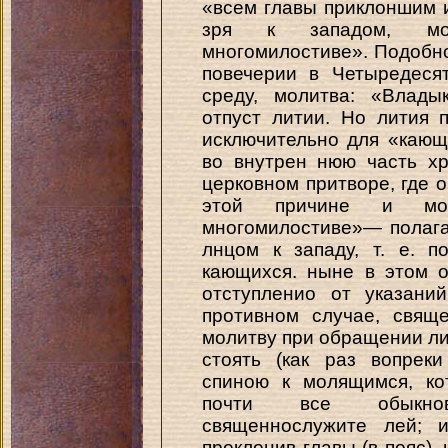
«всем главы приклоншим 
зря к западом, мол
многомилостиве». Подобно 
повечерии в Четыредеся
среду, молитва: «Влады
отпуст литии. Но лития 
исключительно для «кающ
во внутрен нюю часть х
церковном притворе, где 
этой причине и мол
многомилостиве»— полагае
лнцом к западу, т. е. 
кающихся. ныне в этом 
отступленио от указаний
противном случае, свящ
молитву при обращении ли
стоять (как раз вопрек
спиною к молящимся, ко
почти все обыкнов
священнослужите лей; и
преклонив главы (в пояс), 