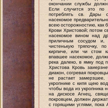
окончании службы должн
Если случится это по 
потреблять св. Дары 
насекомое предварительн
всею осторожностию, как б
Крови Христовой; потом 
насекомое вином над др
приличным сосудом и,
чистенькую тряпочку, п
кирпиче, или чи стом к
впавшее насекомое, должн
река далеко, в ямку под п
Христова Кровь заиерзне
диакон, согревая покровцы
не растает замерзшее,
укропнике с кипя щею вод
чтобы вода из укропника н
на дискосе Агнец, свящ
покровцем, должен держат
с горящими углями, пока А