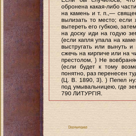
обронена какая-либо части
на камень и т. п.,— свящ
вылизать то место; если
вытереть его губкою, затем
на доску иди на годую з
(если капля упала на каме
выстругать или вынуть и 
сжечь на кирпиче или на ч
престолом, ) Не вовбраня
(если будет к тому возм
понятно, раз перенесен ту
(Ц. В. 1890, 3). ) Пепел 
под умывальницею, где зе
790 ЛИТУРГІЯ.
Предыдущая