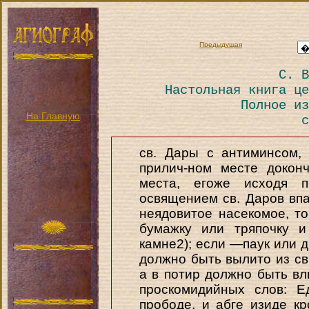
Предыдущая
С. В
Настольная книга це
Полное из
На Главную
с
св. Дары с антиминсом,
прилич-ном месте докон
места, егоже исходя п
освящением св. Даров впа
неядовитое насекомое, то
бумажку или тряпочку и
камне2); если —паук или 
должно быть вылито из св
а в потир должно быть вл
проскомидийных слов: Е
прободе, и абге изиде к