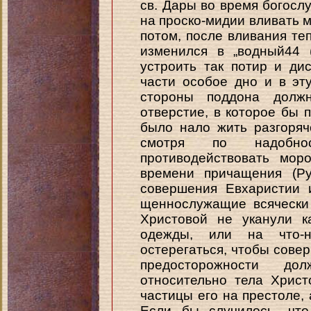
св. Дары во время богосл
на проско-мидии вливать 
потом, после вливания те
изменился в „водный44 
устроить так потир и ди
части особое дно и в эт
стороны поддона долж
отверстие, в которое бы
было нало жить разгоря
смотря по надобно
противодействовать мор
времени причащения (Ру
совершения Евхаристии 
щеннослужащие всячески
Христовой не уканули к
одежды, или на что-
остерегаться, чтобы совер
предосторожности д
относительно тела Христ
частицы его на престоле, 
Если бы случилось, что