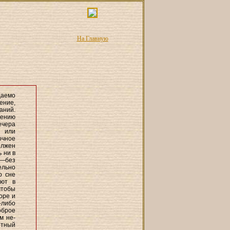
На Главную
даемо
ение,
аний.
шению
ечера
и или
очное
олжен
ь ни в
,—без
ельно
о сне
яют в
чтобы
оре и
-либо
оброе
м не-
ртный