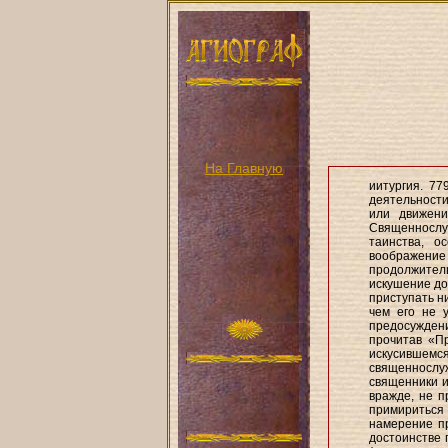
На Главную
иитургия. 77
деятельности
или движени
Священнослу 
таинства, о
воображение
продолжител
искушение до
приступать ни
чем его не 
предосуждени
прочитав «Пр
искусившемс
священнослу
священники и
вражде, не п
примириться 
намерение пр
достоинстве 