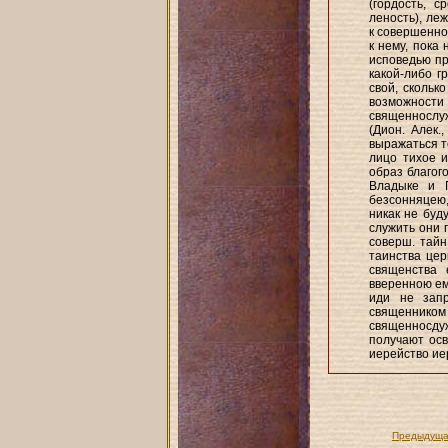
(гордость, с
леность), ле
к совершенно
к нему, пока
исповедью пр
какой-либо г
свой, скольк
возможност
священнослу
(Дион. Алек
выражаться т
лицо тихое и
образ благог
Владыке и Г
безсонняцею,
никак не буд
служить они п
соверш. тайн
таинства цер
священства 
вверенною ем
иди не зап
священником
священносдуж
получают осв
иерейство иер
Предыдуща