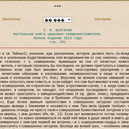
***
Предыдущая
Следующая
С. В. Булгаков
Настольная книга церковно-священнослужителя.
Полное издание 1913 года
стр. 781
9 в св. Тайнах1); унынеие, иди разленение, которое должно быть по-беж
ю и усиленным бодрствованием, или воздержани-ем от сна; наконец—смущ
е телесное, т. е. осквернение, бывающее во сне от нечистых пожел
житель, с которым случилось бы последнее, не должен приступать к совер
собенно если сам был виновен в этом, неосторожно разгорячив с в
 нечистыми образами и разговорами, неумеренностью в пище и пити
ьным и излишним сном (Уч. Изв.). Впрочем, во всяком случае имевший н
лжен испытать свою совесть и, если найдет, что сам был виноват в нем, не д
 ксовершению, ни к принятию св. Таин; в противном случае, т. е. когда совест
укоряет, а напротив, он находит, что искушение последовало от сатаны
я может приступить к евященнодействию (4 пр. Дион. Алек.), предварит
а вило от осквернения» (см. в Требнике «Последование о священнице, в
я»). Еще более важныя нренятствия к совершенно литургии составл
жащих вражда с ближними и ненависть к ним. Пра вила Церкви требуют, 
 диаконы отнюдь не присту пали к совершению Божественной литургии в сс
ри мирясь, с кем должно (Ин. бл., 12). Если нет возможности тотчас почему
с таковым, то нужно примириться по край ней мере в душе своей и иметь д
имириться с ним при первой же встрече,—и с сокрушением сердца о свое
приступить к совершенно литургии. Вообще же всякий грех, —особенно сме