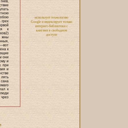
гнев,
ствие
упать
стною
собою
использует технологию
 грех
Google и индексирует только
ервой
интернет-библиотеки с
ся к
книгами в свободном
хов2)
доступе
л жны
нныя,
,—вот
ена к
ающие
м они
ому и
. при
вия и
нстве
 лять
 сана
емаго
пал к
 люди
 чрез
я