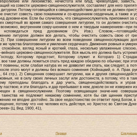
ребролюбие или лихоимство, нечистота или блуд, чревоугодие, зависть, 
жащий на совести церковно-священнослужителя, составляет для него препят
 дитургии. Потому готовящийся к священнодействию дотоле не должен прист
 не очистит совесть свою покаянием и со-крушением сердечным, а также и у
ед духовни-ком. Если бы случилось, что священнослужитель припомнил за 
рех смертный во время самаго совершения литургии, то он должен очистить
о возможно, внутренним сокру-шением о нем и твердым намерением—при п
и нсповедаться пред духовником (Уч. Изв.). Словом,—готовящий
жению литургии должен все делать, чтобы очистить совесть свою от гре
., 2). При совершении литургии во всем поведении священнослужащих до
е же чувства благоговения и умиления сердечнаго. Движения ровныя и умере
 спокойное, взгляд ясный и кроткий, глаза, несколько увлаженные слезою
о-вейнаго церковно-священнослужителя. Вся мысль его должна быть устремл
осподу, Которому предстоит, Которому служит и Котораго 1) Страд
 вое таки должны ложиться спать пред каждою обедиею по обычаю; при это
ут повинны, если слабая натура их не довволит им спать, как следует, а пот
осле этого могут и должны без всякаго сомнения (Хойнацкий, о. А. Прак. рук
., 64 стр.). 2) Священник совершает литургию, как и другия священнодейст
ковныя, не в силу своих личных заслуг или достоинств, а потому, что в таи
ему преподаны благодать и дар учить, священнодействовать и управ
у паствою, и эти благодать и дар пребывают в нем, доколе он не извержен из
рещен в священнослужении. Поэтому освящающее значе-ние соверша
 таинства не подлежит никакому сомнению, хотя бы свя щенник присту
ению не вподне достойно. За свое недостоинство он ответит пред Богом, а
ящение, потому что «не человек есть действуя, но Христос во Святом Духе
еев» (Ц. Вед. 1900, 41),
я
Первая
Следующа