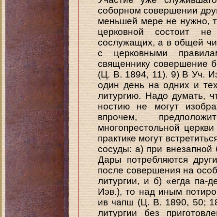
соборном совершении друг
меньшей мере не нужно, т
церковной состоит не
сослужащих, а в общей чи
с церковными правила
священнику совершение б
(Ц. В. 1894, 11). 9) В Уч.
один день на одних и те
литургию. Надо думать, ч
ностию не могут изобра
впрочем, предполож
многопрестольной церкви
практике могут встретиться
сосуды: а) при внезапно
Дары потребляются друг
после совершения на особ
литургии, и б) «егда па-д
Иэв.), то над иным поти
ив чапш (Ц. В. 1890, 50; 
литургии без приготовл