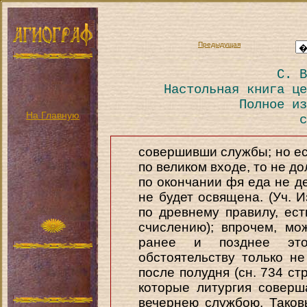
Предыдущая
С. В
Настольная книга це
Полное из
На Главную
с
совершивши службы; но ес
по великом входе, то не д
по окончании фя еда не де
не будет освящена. (Уч. И
по древнему правилу, ест
счислению); впрочем, мо
ранее и позднее это
обстоятельству только н
после полудня (сн. 734 ст
которые литургия соверш
вечернею службою. Таковы