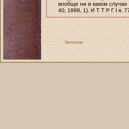
вообще ни в каком случае 
40, 1898, 1). И Т Т Р Г I я. 
Предыдущая