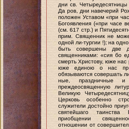
дни св. Четыредесятницы
Да ров, дни навечерий Ро
положен Уставом «при часе
Богоявления («при часе в
(см. 617 стр.) и Пятидесятн
прим. Священник не мож
одной ли-тургии !); на одн
быть совершены две д
священниками: «сия бо е
смерть Христову, юже нас р
юже единою о нас прет
обязываются совершать ли
ные, праздничные и
преждеосвященную литу
Великую Четыредесятниц
Церковь особенно стр
служители достойно приу
святейшаго таинства
приобщении священн
отношении от совершителя