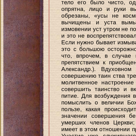
тело его было чисто, о
опрятна, лицо и руки в
обрезаны, «усы не косм
вычищены и уста вымы
измовении уст утром не по
и это не воспрепятствова
Если нужно бывает измыва
это с большою осторожно
что, впрочем, в случае
препятствием к приобщен
Александр.). Вдуховном
совершению таин ства тре
молитвенное настроение
совершить таинство и в
питие. Для возбуждения 
помыслить о величии Бо
пользе, какая происход
значении совершения бе
умерших членов Церкви;
имеет в этом отношении п
Участие уже служившаг