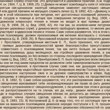
канчивал службу отнустом. Это допускается в церковной практике. (См. подр.
 14; сн. 1904, 7, Ц. В. 1909, 25). 1) Диакон не может освобождать себя от обяза
анятым свя-щеннином: нанятый священник эаменяет настоящаго свяще
й или другой причине не могущаго служить лично (Ц. В. 1892, 42).—Диакону, 
у в этой обязанности при литургии, нет достаточных оснований уклонять
ия сосудов и помощи в алтаре при совершении литургии (Ц. Вед. 1908, 
диаконом нлироснаго чтения и пения не входит в круг прямых диако
 (Ц. В. 1908, 28, Ц. Вед. 1908, 42). Но так как, за исключе-нием литургии
рочих церковных служб, у диакона много свободнаго времени, то многие ди
участвуют в кдиросном пении и чтении. Само собою разумеется, что в этом с
огая псаломщику, должен произносимыя им ектении возглашать с положе
 клироса (Ц. В. 1909, 35). В Ярославской епархии протоколом собрапия диако
 г. Ярославля, утвержденным местным Е. П., было приэнано, что диако
т прямых диаконских обязанностей время благопристойно присутствова
 совместнаго с псаломщиком пения, так как ничто больше не размягч
не настраиваешь душу молящихся, как стройное церковное пение, а р
 чтении псаломщику, но без всякаго со стороны последняго нринуждения (Ярос
м. также Ц. Вед, 1902, 42). 9) Оренбургским Е. П. было предписано всем свяще
бы они ни под каким предлогом не дозволяли себе самопроизвольное устра
 священнослужения; в противном случае сами они, как дышащие ненавис
ижних и потому недостойные приносить безкровную жертву Господу Богу, за
христианское настроение свое и за дерзкое самоуправство в клире, буд
прещаемы в священнослужении и ссылаемы в монастырь на продолжител
. Е. В. 1892, 5). Само собою разумеется, что это распоряжение имеет в ви
а священники ирисваивают себе нелринадлежащее им право ка рать диако
в причта устранением от священносдужения, с ли-шением при этом и доходо
 не распространяется на те случаи, ког да, напр., диакон является к слу
иде: в подобных случаях священник обяэан не допустить до священнослу
 другого члена причта, сделав, однако, о своем распоряжении доне
(Ц. В. 1893, 15). 8) Костромской Д. К. (в виду того, что от состоящих при 
хии на вакансиях псаломщиков диаконов нередко поступали к Е. Н. проше
м чередоваться в отправлении собственно диаконских обязанностей по цер