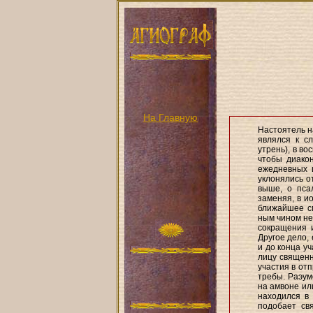
На Главную
Настоятель н
являлся к с
утрень), в в
чтобы диако
ежедневных 
уклонялись о
выше, о пса
заменяя, в и
ближайшее см
ным чином не
сокращения 
Другое дело,
и до конца у
лицу священн
участия в отп
требы. Раэум
на амвоне ил
находился в 
подобает св