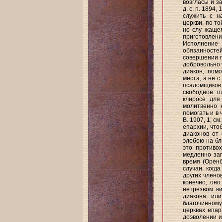
воэгласы и за
д. с. п. 1894,
служить с н
церкви, по то
не слу жащем
приготовлен
Исполнение 
обязанностей
совершении п
добровольно 
диакон, пом
места, а не с
псаломщиков
свободное о
клиросе для
молитвенно 
помогать и в
В. 1907, 1; с
епархии, что
диаконов от
элобою на бл
это противо
медленно за
время (Оренб
случаи, когд
других члено
конечно, оно
нетрезвом в
диакона или
благочинному 
церквах епар
доэволении и