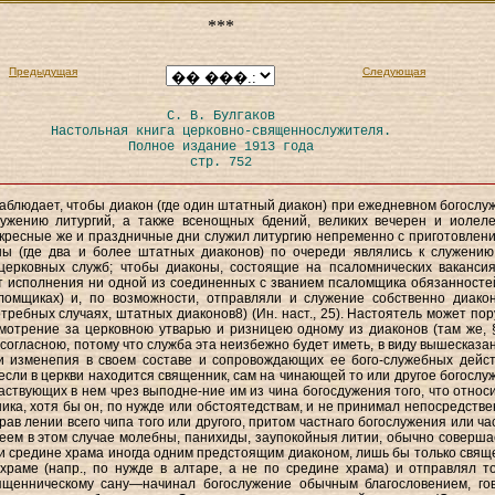
***
Предыдущая
Следующая
С. В. Булгаков
Настольная книга церковно-священнослужителя.
Полное издание 1913 года
стр. 752
аблюдает, чтобы диакон (где один штатный диакон) при ежедневном богослу
лужению литургий, а также всенощных бдений, великих вечерен и иолел
оскресные же и праздничные дни служил литургию непременно с приготовлени
ны (где два и более штатных диаконов) по очереди являлись к служению
церковных служб; чтобы диаконы, состоящие на псаломнических вакансия
т исполнения ни одной из соединенных с званием псаломщика обязанностей
ломщиках) и, по возможности, отправляли и служение собственно диакон
отребных случаях, штатных диаконов8) (Ин. наст., 25). Настоятель может пор
отрение за церковною утварью и ризницею одному из диаконов (там же, §
согласною, потому что служба эта неизбежно будет иметь, в виду вышесказан
и изменепия в своем составе и сопровождающих ее бого-служебных дейст
 если в церкви находится священник, сам на чинающей то или другое богослу
частвующих в нем чрез выподне-ние им из чина богосдужения того, что относи
ика, хотя бы он, по нужде или обстоятедствам, и не принимал непосредстве
рав лении всего чипа того или другого, притом частнаго богослужения или ча
еем в этом случае молебны, панихиды, заупокойныя литии, обычно соверш
и средине храма иногда одним предстоящим диаконом, лишь бы только свящ
храме (напр., по нужде в алтаре, а не по средине храма) и отправлял то
ященническому сану—начинал богослужение обычным благословением, го