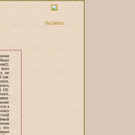
На Главную
жении
ейных
ем2);
 всех
х, не
 (см.
ское,
учать
 18).
наго,
виях.
жение
тся к
ннаго
стной
аемый
енник
, что
ворил