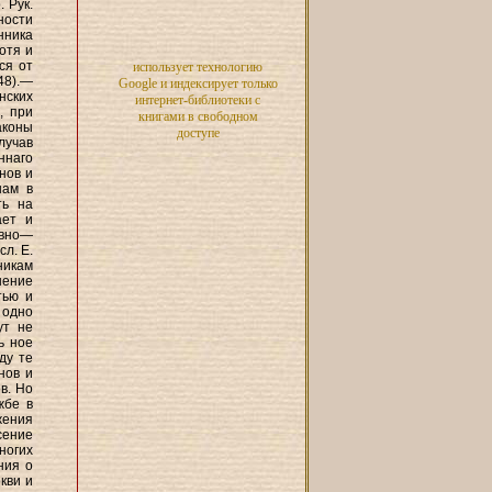
 Рук.
нности
нника
хотя и
ся от
использует технологию
48).—
Google и индексирует только
нских
интернет-библиотеки с
, при
книгами в свободном
аконы
доступе
лучав
ннаго
нов и
нам в
ть на
ает и
авно—
л. Е.
нникам
нение
тью и
 одно
ут не
ь ное
ду те
нов и
в. Но
жбе в
жения
сение
многих
ния о
кви и