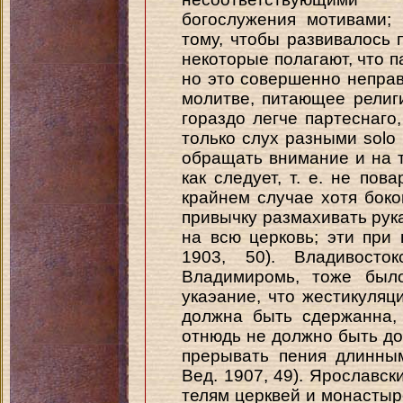
богослужения мотивами;
тому, чтобы развивалось 
некоторые полагают, что п
но это совершенно неправ
молитве, питающее религ
гораздо легче партеснаг
только слух разными solo
обращать внимание и на т
как следует, т. е. не пов
крайнем случае хотя бок
привычку размахивать рука
на всю церковь; эти при 
1903, 50). Владивосток
Владимиромь, тоже было
укаэание, что жестикуляц
должна быть сдержанна,
отнюдь не должно быть до
прерывать пения длинны
Вед. 1907, 49). Ярославск
телям церквей и монастыре