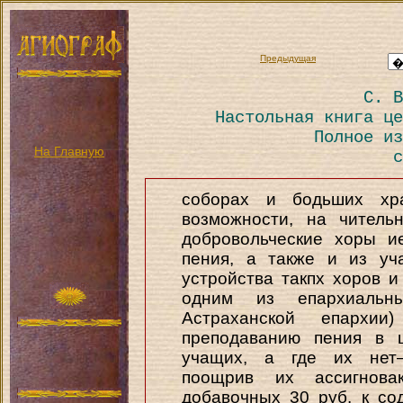
Предыдущая
С. В
Настольная книга це
Полное из
На Главную
с
соборах и бодьших хра
возможности, на читель
добровольческие хоры и
пения, а также и из уч
устройства такпх хоров 
одним из епархиальн
Астраханской епархи
преподаванию пения в 
учащих, a где их нет—
поощрив их ассигнова
добавочных 30 руб. к со