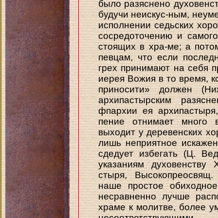
было разяснено духовенст
будучи неискус-ным, неум
исполнении седьских хор
сосредоточению и самого
стоящих в хра-ме; а пот
певцам, что если послед
грех принимают на себя п
иерея Вожия в то время, к
приносити» должен (Ни
архипастырским разясне
фпархии ея архипастыря
пение отнимает много в
выходит у деревенских хо
лишь неприятное искажен
сдедует избегать (Ц. Ве
указаниям духовенству 
стыря, Высокопреосвящ.
наше простое обиходное
несравненно лучше расп
храме к молитве, более у
несоответствующими