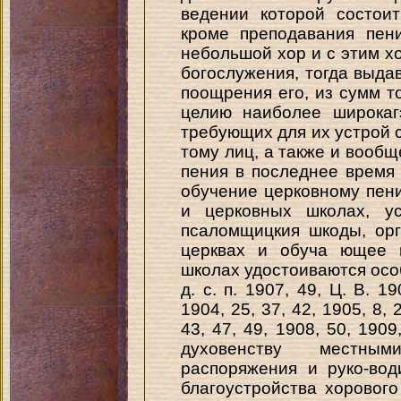
ведении которой состои
кроме преподавания пен
небольшой хор и с этим хо
богослужения, тогда выдав
поощрения его, из сумм то
целию наиболее широкаг
требующих для их устрой 
тому лиц, а также и вообщ
пения в последнее время
обучение церковному пен
и церковных школах, ус
псаломщицкия шкоды, ор
церквах и обуча ющее 
школах удостоиваются особа
д. с. п. 1907, 49, Ц. В. 1
1904, 25, 37, 42, 1905, 8, 2
43, 47, 49, 1908, 50, 190
духовенству местны
распоряжения и руко-вод
благоустройства хорового