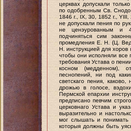
церквах допускали только
по одобренным Св. Снодом
1846 г., IX, 30, 1852 г., YIII
не допускали пения по ру
не ценэурованкым и 
подчиняться сим эаконн
промедления Е. H. (Ц. Ве
Н. инструкцией для хоров 
чтобы они исполняли все 
требования Устава о пении
косном (медденном), о
песнопений, ни под как
светскаго пения, каково,
дрожью в голосе, вэдох
Пермской епархии инстру
предписано певчим строг
церковнаго Устава и указ
выразительно и настольк
мог слышать и понимать
которыя должны быть уяс