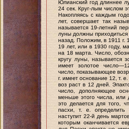
Юлианский год длиннее лу
24 сек. Круг-лым числом э
Накопляясь с каждым годо
лет, совершает так назы
называется 19-летний пер
луны должны приходиться в
назад. Положим, в 1911 г. 
19 лет, или в 1930 году, 
на 18 марта. Число, обоз
кругу луны, называется з
имеет золотое число—12
число, показывающее возра
г. имеет основание 12, т. е
воз раст в 12 дней. Эпак
число, дополняющее осн
меньше этого числа, или 
это делается для того, ч
пасхи, т. е. определить
наступит 22-й день марто
которым оканчивается ев
дня Пасхи эпакта не име