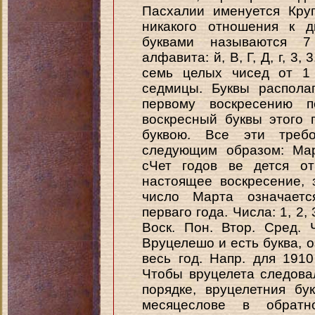
Пасхалии именуется Кру
никакого отношения к д
буквами называются 7
алфавита: й, В, Г, Д, г, 3
семь целых чисед от 1
седмицы. Буквы располаг
первому воскресению п
воскресный буквы этого
буквою. Все эти треб
следующим образом: Мар
сЧет годов ве дется от
настоящее воскресение, 
число Марта означаетс
перваго года. Числа: 1, 2, 
Воск. Пон. Втор. Сред. Че
Вруцелешо и есть буква, 
весь год. Напр. для 1910
Чтобы вруцелета следова
порядке, вруцелетния бу
месяцеслове в обратн