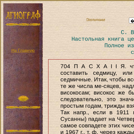
Предыдущая
С. В
Настольная книга це
Полное из
На Главную
с
704 П А С X A I I Я. ч
составить седмицу, ил
седмичные. Итак, чтобы в
те же числа ме-сяцев, над
високосам; високос же б
следовательно, это зна
простым годам, трижды взя
Так напр., если в 1911 
Сусанны) падает на Четверг
самое совпадете этих чисе
и 1967 г., т. ф. через каж