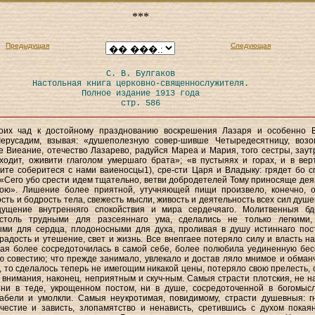
***
Предыдущая
Следующая
С. В. Булгаков
Настольная книга церковно-священнослужителя.
Полное издание 1913 года
стр. 586
воих чад к достойному празднованию воскрешения Лазаря и особенно 
Іерусадим, взывая: «душеполезную совер-шивше Четыредесятницу, возо
е Виеание, отечество Лазарево, радуйся Мареа и Мария, того сестры, заут
ходит, оживити глаголом умершаго брата»; «в пустыяях и горах, и в вер
ите соберитеся с нами ваиеносцы1), сре-сти Царя и Владыку: грядет бо с
«Сего убо срести идем тщательно, ветви добродетелей Тому приносяще дея
ою». Лишение более приятной, утучняющей пищи произвело, конечно, 
ость и бодрость тела, свежесть мысли, живость и деятельность всех сил душе
ущение внутренняго спокойствия и мира сердечяаго. Молитвенныя бд
столь трудными для разсеяннаго ума, сделались не только легкими
ыми для сердца, плодоносными для духа, проливая в душу истиннаго пос
радость и утешение, свет и жизнь. Все внепгаее потеряло силу и власть на
ая более сосредоточилась в самой себе, более полюбила уединенную бес
ю совестию; что прежде занимало, увлекало и достав ляло мнимое и обман
, то сделалось теперь не имегощим никакой цены, потеряло свою прелесть, 
внимания, наконец, неприятным и скуч-ным. Самыя страсти плотския, не н
ни в теде, укрощенном постом, ни в душе, сосредоточенной в богомыс
лабели и умолкли. Самыя неукротимая, повидимому, страсти душевныя: г
честие и зависть, злопамятство и ненависть, сретившись с духом покая