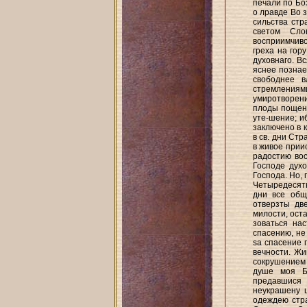
печали по Бо
о лравде Во 
сильства стр
светом Сло
восприимчиво
греха на гор
духовнаго. В
яснее познае
свободнее в
стремлениям
умиротворени
плоды пощени
уте-шение; и
заключено в 
в св. дни Ст
в живое прии
радостию вос
Господе дух
Господа. Но,
Четыредесятни
дни все общ
отверзты дв
милости, ост
зоваться на
спасению, не
sa спасение 
вечности. Жи
сокрушением 
душе моя Б
предавшися 
неукрашену ц
одеждею стра