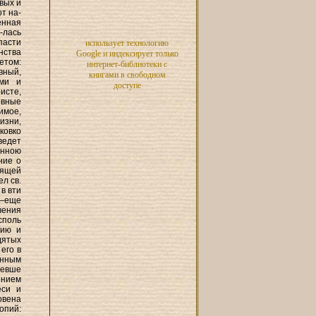
вых и
т на-
енная
лась
пасти
использует технологию
нства
Google и индексирует только
етом:
интернет-библиотеки с
вный,
книгами в свободном
ями и
доступе
исте,
овные
имое,
изни,
ковко
ведет
анною
ние о
бящей
л св.
 в вти
,—еще
чения
споль
нию и
дятых
его в
енным
ревше
ением
еси и
овена
опий: