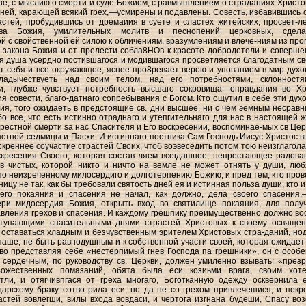
зе, с мыслию о смерти и суде Божием, с равмышлением о страданиях Христо
зней, карающей всякий грех,—усмирены и подавлены. Совесть, избавившись о
астей, пробудившись от дремаиия в суете и сластех житейских, просвет-л
ва Божия, умилительных молитв и песнопений церковных, сдела-
й с свойственной ей силою к обличениям, вразумлениям и влече-ниям из про
у закона Божия и от прелести собла8НОв к красоте добродетели и соверше
ся душа усердно постившагося и модившагося просветляется благодатным св
т себя и все окружающее, яснее про8ревает верою и упованием в мир духо
ладычествуеть над своим телом, над его потребностями, склонност
и, глубже чувствует потребность высшаго сокровища—оправдания во Хр
я совести, благо-датнаго сопребывания с Богом. Кто ощутил в себе эти дух
я, того ожидаеть в предстоящие св. дни высшее, ни с чем эемным несравн
бо все, что есть истинно отраднаго и утепгительнаго для нас в настоящей ж
крестной смерти sa нас Спасителя и Его воскресении, воспоминае-мых св Цер
растной седмицы и Пасхи. И истиннаго постника Сам Господь Иисус Христос в
скреннее соучастие страстей Своих, чтоб воэвеседить потом тою неизглагол
кресения Своего, которая состав ляем всегдашнее, непрестающее радова
ов чистых, которой никто и ничто на вемле не может отнять у души, лю
 по неизреченному милосердиго и долготерпению Божию, и пред тем, кто прове
цу не так, как бы требовали святость дней ея и истинная польза души, кто и
его покаяния и спасения не начал, как должно, дела своего спасения
ери мидосердия Божия, открыть вход во святилище покаяния, для полу
авления грехов и спасения. И каждому грешпику преимущественно должно во
ступающими спасительными днями страстей Христовых к своему освяще
 оставаться хладным и безчувственным эрителем Христовых стра-даний, но
паше, не быть равнодушным и к собственной участи своей, которая ожидает 
во представляя себе «нестерпимый гнев Господа па грешники», он с особ
сердечным, по руководству св. Церкви, должен умиленно взывать: «през
ожественных помазаний, обята была еси козиьми врага, своим хот
тли, и отягчивпгася от греха многаго, Боготканную одежду осквернила 
арскому браку сотво рила еси; но да не со грехом привлечешися, и покр
стей вовлегши, вилы входа вовдаси, и чертога изгнана будеши, Спасу воз