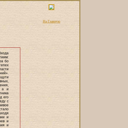
На Главную
Входа
пиим:
ра бо
тепех
пасти
ний».
ощути
вных,
ения,
, а и
тника
д его
еду с
чивое
стало
аходя
лии и
нев и
ния и