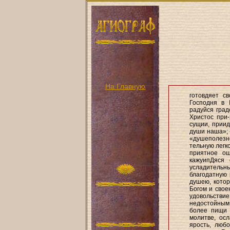
На Главную
готовдяет с
Господня в 
радуйся град
Христос при-
сущии, приид
души наша»; 
«душеполезн
тельную легк
приятное ощ
кажуипДяся 
усладительн
благодатную 
душею, котор
Богом и свое
удовольствие
недостойным 
более пищи 
молитве, ос
ярость, любо