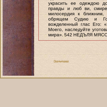
украсить ее одеждою до
правды и люб ви, смире
милосердия к ближним, 
обрящем Судию и Го
вожделенный глас Его: «
Моего, наследуйте угото
мира». 542 НЕДЪЛЯ МЯС
Предыдущая