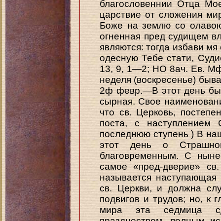
благословеннии Отца Мое
царствие от сложения мир
Боже на землю со олавою
огненная пред судищем вле
являются: тогда избави мя 
одесную Тебе стати, Суди
13, 9, 1—2; НО 8ач. Ев. Мф
неделя (воскресенье) быва
2ф февр.—В этот день бы
сырная. Свое наименовани
что св. Церковь, постепе
поста, с наступлением
последнюю ступень ) В на
этот день о Страшно
благовременным. С ныне
самое «пред-дверие» св.
называется наступающая 
св. Церкви, и должна сл
подвигов и трудов; но, к
мира эта седмица сд
празднеством, полным и