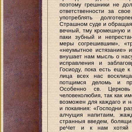
поэтому грешники не до
ответственности за сво
употреблять долготер
Страшном суде и обращая
вечный, тму кромешную и 
паки зубный и непреста
меры согрешившим», «тр
«неумытное истязание» и
внушает нам мысль о нас
исправления и заблаго
Госиоду, пока есть еще к
лица всех нас восклица
потщимся деломь и пре
Особенно св. Церков
человеколюбия, так как и
возможен для каждаго и 
и покаяния: «Господни ра
алчущия напитаим, жажд
странныя введем, болящи
реЧет и к нам хотяй 