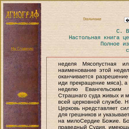
Предыдущая
С. В
Настольная книга це
Полное из
На Главную
с
неделя Мясопустная и
наименование этой недел
оканчивается разрешение
иди прекращение мяса), а
неделю Евангельским 
Страшнаго суда живых и м
всей церковной службе. 
Церковь нредставляет си
для грешников и указыва
на милоСердие Божие. Бо
праведный Судия, имеющи