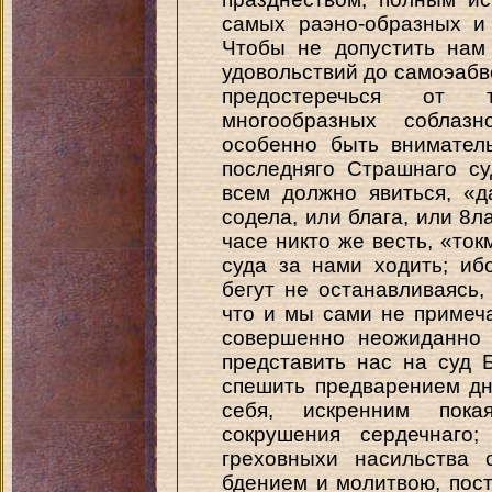
самых раэно-образных и
Чтобы не допустить нам
удовольствий до самоэабв
предостеречься от 
многообразных соблаз
особенно быть внимател
последняго Страшнаго с
всем должно явиться, «д
содела, или блага, или 8ла
часе никто же весть, «ток
суда за нами ходить; иб
бегут не останавливаясь,
что и мы сами не примеча
совершенно неожиданно 
представить нас на суд
спешить предварением д
себя, искренним пок
сокрушения сердечнаго
греховныхи насильства 
бдением и молитвою, пос