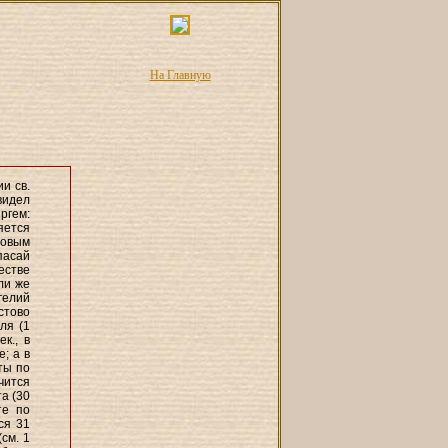
На Главную
и св.
видел
ргем:
яется
товым
пасай
естве
ли же
гелий
стово
ля (1
к., в
; а в
ты по
чится
а (30
те по
ся 31
см. 1