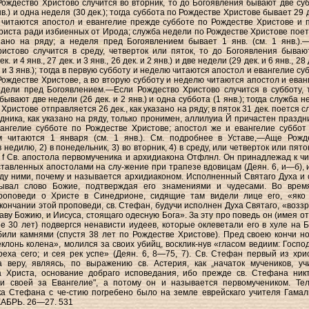
Рождество Христово случится во вторник, то до Богоявления бывают две су
янв.) и одна неделя (30 дек.); тогда суббота по Рождестве Христове бывает 29 д
 читаются апостол и евангелие прежде субботе по Рождестве Христове и 
риста ради избиенных от Ирода; служба недели по Рождестве Христове поет
азано на ряду; a неделя пред Богоявлением бывает 1 янв. (см. 1 янв.).
истово случится в среду, четверток или пяток, то до Богоявления бываю
к. и 4 янв., 27 дек. и 3 янв., 26 дек. и 2 янв.) и две недели (29 дек. и 6 янв., 28 
к. и 3 янв.); тогда в первую субботу и неделю читаются апостол и евангелие с
Рождестве Христове, а во вторую субботу и неделю читаются апостол и еван
дели пред Богоявлением.—Если Рождество Христово случится в субботу, 
ывают две недели (26 дек. и 2 янв.) и одна суббота (1 янв.); тогда служба 
Христове отправляется 26 дек., как указано на ряду; в пяток 31 дек. поется 
дника, как указано на ряду, только пронимен, аллилуиа Й причастен праздни
ангелие субботе по Рождестве Христове; апостол же и евангелие суббот
м читаются 1 января (см. 1 янв.). См. подробнее в Уставе,—Аще Рожд
в недилю, 2) в понедельник, 3) во вторник, 4) в среду, или четверток или пяток
 г. f Св. апостола первомученика и архидиакона Отфлнл. Он принадлежад к чи
ставленных апостолами на слу-жение при трапезе вдовицам (Деян. 6, и—б), 
у ними, почему и называется архидиаконом. Исполненный Святаго Духа и 
ывал слово Божие, подтверждая его знамениями и чудесами. Во врем
роповеди о Христе в Синедрионе, сидящие там видели лице его, «яко
окончании этой проповеди, св. Стефан, будучи исполнен Духа Святаго, «воззр
аву Божию, и Иисуса, стоящаго одесную Бога». За эту про поведь он (имея от
е 30 лет) подвергся ненависти иудеев, которые оклеветали его в хуле на Б
или камнями (спустя 38 лет по Рождестве Христове). Пред своею кончи но
клонь колена», молился за своих убийц, восклик-нув «гласом ведиим: Господ
реха сего; и сея рек успе» (Деян. 6, 8—75, 7). Св. Стефан первый из хри
 веру, являясь, по выражению св. Астерия, как „начаток мучеников, уч
а Христа, основание добраго исповедания, ибо прежде св. Стефана ник
ви своей за Евангелие", а потому он и называется первомучеником. Тел
а Стефана с че-стию погребено было на земле еврейскаго учителя Гамал
КАБРЬ. 26—27. 531