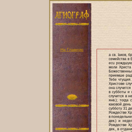
На Главную
а св. Іаков, 
семейства в 
ecu рождшую,
моли Христа 
Божественны
приемше раду
Тебе чтущия.
Христове слу
она случится
в субботы и 
случится в н
янв.); тогда
каковой день
субботу 31 д
Рождестве Хр
в понедельни
дек.) и неде
Рождестве Хр
дек., в отда