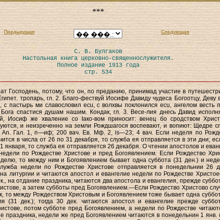
***
Предыдущая
Следующая
С. В. Булгаков
Настольная книга церковно-священнослужителя.
Полное издание 1913 года
стр. 534
брат Господень, потому, что он, по преданию, принимад участие в путешестри
Египет. тропарь, гл. 2. Благо-фествуй Иосифе Давиду чудеса Богоотцу, Деву 
 с пастырь ми славословил ecu, с волхвы поклонился ecu, ангелом весть п
Бога спастися душам нашим. Кондак, гл. 3. Весе-лия днесь Давид исполн
й, Иосиф же хваление со Іако-вом приносит: венец бо сродством Хрис
ются, и неизреченно на земли Рождшагося воспевают, и вопиют: Щедре с
 An. Гал. 1, п—иф; 200 вач. Ев. Мф. 2, is—23; 4 вач. Если неделя по Рожд
чится в числа от 26 по 31 декабря, то служба ея отправляется в эти дни; ес
 1 января, то служба ея отправляется 26 декабря. О чтении апостолов и еван
недели по Рождестве Христове и пред Богоявлением. Если Рождество Хри
еделю, то между ним и Богоявлением бывает одна суббота (31 ден.) и неде
 служба недели по Рождестве Христове отправляется в понедельнии 26 де
 на литургии и читаются апостол и евангелие недели по Рождестве Христоее
ек., на отдание праздника, читаются два апостола и евангелия, прежде суббо
истове, a эатем субботы пред Богоявлением.—Если Рождество Христово слу
к, то между Рождеством Христовым и Богоявлением тоже бывает одна суббот
ля (31 дек.); тогда 30 дек. читаются апостол и евангелие прежде суббо
истове, потом субботе пред Богоявлением, а недели по Рождестве читают
ние праздника, недели же пред Богоявлением читаются в понедельнин 1 янв. (