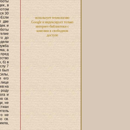
бботы
ек., в
потом
ся 30
—Если
использует технологию
т две
Google и индексирует только
дек. и
интернет-библиотеки с
убботы
книгами в свободном
гелие
доступе
то до
недели
служба
ка, а
 пред
ество
, б) в
слу 7
и был
силы,
я его
 лице
ев на
 роду
ога и
ю св.
и, не
стиан
итель
то не
о св.
иила,