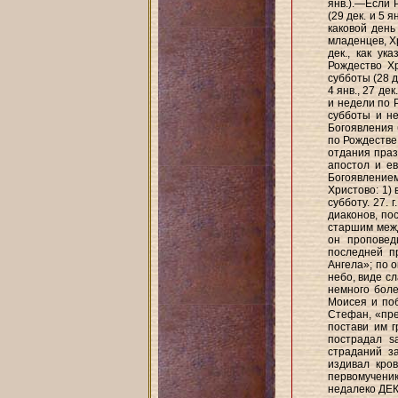
янв.).—Если 
(29 дек. и 5 
каковой день
младенцев, Х
дек., как ук
Рождество Хр
субботы (28 де
4 янв., 27 де
и недели по 
субботы и не
Богоявления б
по Рождестве 
отдания праз
апостол и ев
Богоявление
Христово: 1) 
субботу. 27.
диаконов, по
старшим межд
он проповед
последней п
Ангела»; по 
небо, виде сл
немного боле
Моисея и поб
Стефан, «пре
постави им г
пострадал sa
страданий з
издивал кро
первомученик
недалеко ДЕ