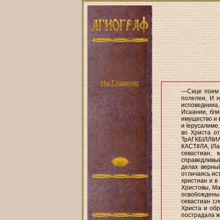
На Главную
—Сице поем с
полелеи, И н
исповеднииа
Исаании, бли
имущество и 
и Іерусалиме,
во Христа от
ТрАГКБІЛЛІИ
КАСТ#ЛА, ІЛас
севастиан,
справедливый
делах верны
отличаясь ис
христиан и в
Христовы, Ма
освобождены 
севастиан сл
Христа и обр
пострадала ж