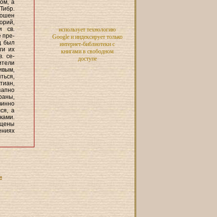
ом, а
Тибр.
рошен
орий,
и св.
использует технологию
 пре-
Google и индексирует только
д был
интернет-библиотеки с
ги их
книгами в свободном
. се-
доступе
ители
ивым,
ыться,
тиан,
запно
раны,
винно
ся, а
ками.
ящены
ениях
я