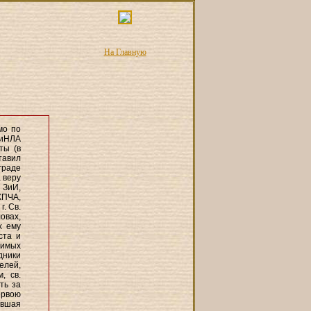
На Главную
мо по
ниНЛА
ты (в
тавил
граде
а веру
 ЗиИ,
КПЧА,
г. Св.
овах,
х ему
ста и
нимых
дники
елей,
, св.
ть за
ервою
ившая