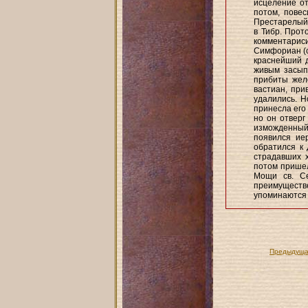
исцеление от
потом, пове
Престарелый 
в Тибр. Прот
комментарис
Симфориан (с
краснейший д
живым засып
прибиты жел
вастиан, при
удалились. Н
принесла его 
но он отверг
изможденный 
появился ие
обратился к 
страдавших х
потом пришел
Мощи св. Се
преимуществе
упоминаются 
Предыдуща