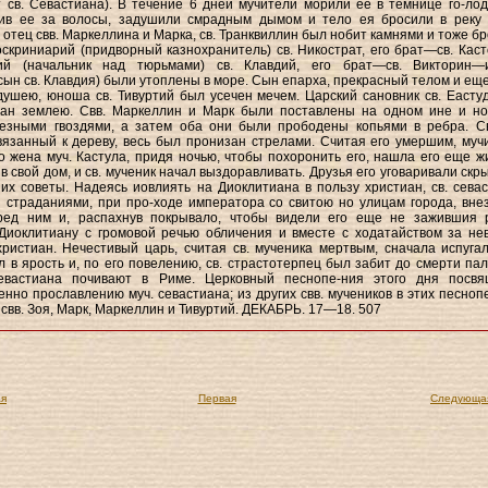
 св. Севастиана). В течение 6 дней мучители морили ее в темнице го-лод
сив ее за волосы, задушили смрадным дымом и тело ея бросили в реку 
отец свв. Маркеллина и Марка, св. Транквиллин был нобит камнями и тоже б
оскриниарий (придворный казнохранитель) св. Никострат, его брат—св. Каст
ий (начальник над тюрьмами) св. Клавдий, его брат—св. Викторин—
ын св. Клавдия) были утоплены в море. Сын епарха, прекрасный телом и еще
ушею, юноша св. Тивуртий был усечен мечем. Царский сановник св. Еасту
ан землею. Свв. Маркеллин и Марк были поставлены на одном ине и но
езными гвоздями, a затем оба они были прободены копьями в ребра. Св
вязанный к дереву, весь был пронизан стрелами. Считая его умершим, муч
о жена муч. Кастула, придя ночью, чтобы похоронить его, нашла его еще ж
в свой дом, и св. мученик начал выздоравливать. Друзья его уговаривали скр
 их советы. Надеясь иовлиять на Диоклитиана в пользу христиан, св. севас
страданиями, при про-ходе императора со свитою но улицам города, вне
ред ним и, распахнув покрывало, чтобы видели его еще не зажившия 
Диоклитиану с громовой речью обличения и вместе с ходатайством за не
ристиан. Нечестивый царь, считая св. мученика мертвым, сначала испугал
 в ярость и, по его повелению, св. страстотерпец был забит до смерти пал
вастиана почивают в Риме. Церковный песнопе-ния этого дня посв
нно прославлению муч. севастиана; из других свв. мучеников в этих песноп
свв. Зоя, Марк, Маркеллин и Тивуртий. ДЕКАБРЬ. 17—18. 507
я
Первая
Следующа