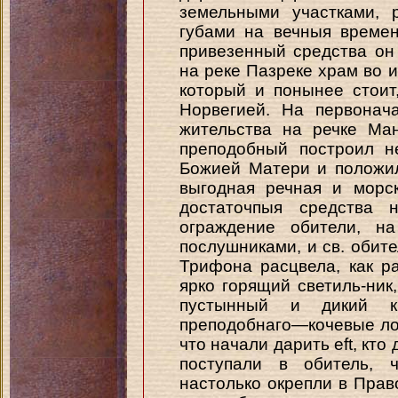
земельными участками, 
губами на вечныя времен
привезенный средства он 
на реке Пазреке храм во и
который и понынее стоит
Норвегией. На первонач
жительства на речке Ма
преподобный построил н
Божией Матери и положил
выгодная речная и морс
достаточпыя средства 
ограждение обители, н
послушниками, и св. обит
Трифона расцвела, как ра
ярко горящий светиль-ни
пустынный и дикий к
преподобнаго—кочевые ло
что начали дарить eft, кто
поступали в обитель, 
настолько окрепли в Прав