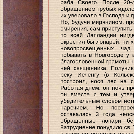
раба Своего. После 20-
обращением грубых идоло
их уверовало в Господа и 
Но, будучи мирянином, пр
смирения, сам приступить
по всей Лапландии нигд
окрестил бы лопарей, ни 
новопросвещенных чад
побывать в Новгороде у 
благословенной грамоты н
ней священника. Получив
реку Иеченгу (в Кольско
построил, нося лес на с
Работая днем, он ночь пр
он вместе с тем и утве
убедительным словом ист
наречием. Но постро
оставалась 3 года неос
обращенные лопари бе
8атруднение понудило св. 
в коем он встретил случ