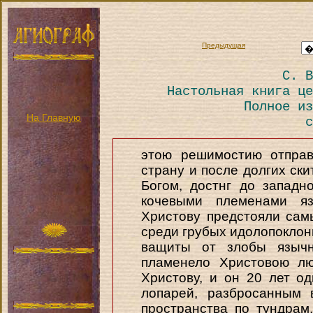
Предыдущая
С. В
Настольная книга це
Полное из
На Главную
с
этою решимостию отправ
страну и после долгих ск
Богом, достнг до западн
кочевыми племенами язы
Христову предстояли сам
среди грубых идолопоклон
ващиты от злобы язычн
пламенело Христовою л
Христову, и он 20 лет о
лопарей, разбросанным 
пространства по тундрам,