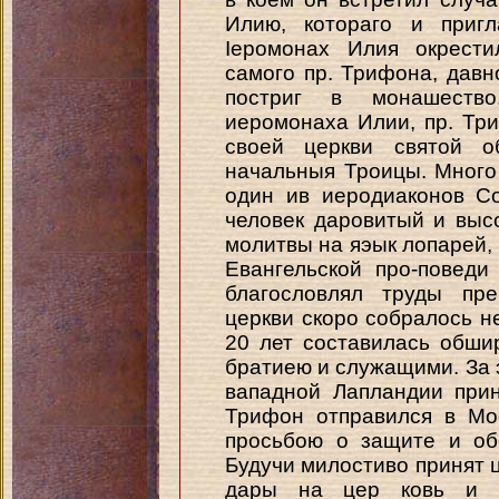
Илию, котораго и пригл
Іеромонах Илия окрести
самого пр. Трифона, давн
постриг в монашество
иеромонаха Илии, пр. Тр
своей церкви святой 
начальныя Троицы. Много
один ив иеродиаконов С
человек даровитый и выс
молитвы на яэык лопарей, 
Евангельской про-поведи
благословлял труды пре
церкви скоро собралось н
20 лет составилась обши
братиею и служащими. За 
вападной Лапландии прин
Трифон отправился в Мо
просьбою о защите и об
Будучи милостиво принят ц
дары на цер ковь и ц