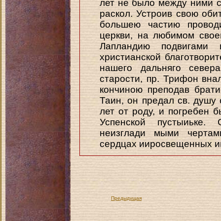
лет не было между ними с
раскол. Устроив свою оби
большею частию провод
церкви, на любимом свое
Лапландию подвигами 
христианской благотворит
нашего дальняго север
старости, пр. Трифон вна
кончиною преподав брат
Таин, он предал св. душу 
лет от роду, и погребен 
Успенской пустыиьке.
неизглади мыми чертам
сердцах ииросвещенных им
Предыдущая