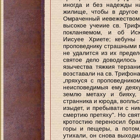
иногда и без надежды н
жилище, чтобы в другое
Омраченный иевежеством 
высокое учеиие св. Триф
покланяемом, и об Иск
Иисуее Хриете; кебуны 
проповеднику страшными 
не удалится из их предел
святое дело доводилось
язычества тяжкия терзан
возставали на св. Трифона
„пряхуся с проповеднико
неисповедимыя ему деяху
землю метаху и бияху,
странника и юрода, вопльс
изыдет, и пребывати с ни
смертию претяху". Но свя
кротостию переносил бра
горы и пещеры, а потом,
утихали, он снова выходи