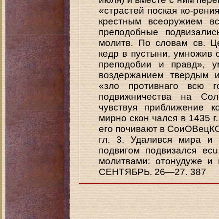
«страстей поская ко-рени
крестным всеоружием вс
преподобные подвизалис
молитв. По словам св. Ц
кедр в пустыни, умножив 
преподобии и правд», у
воздержанием твердым и
«зло противнаго всю г
подвижничества на Сол
чувствуя приближение к
мирно скон чался в 1435 г.
его почивают в СоиОВецКОЙ
гл. 3. Удалився мира и
подвигом подвизался ec
молитвами: отонудуже и 
СЕНТЯБРЬ. 26—27. 387