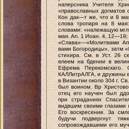
наперсника Учителя Хрис
«православных догматов с
Кон дак—т же, что и 8 мая
слова тропаря на 8 мая
словами: «належащую мглу).
мая. An. 1 Иоан. 4, 12—19;
«Слава»—«Молитвами Апо
вами Богородицы», затм 
стихира. См. в Уст. 26 с
елеем на бдении в велин
Ефрема Перекомскаго. 
КАЛЛитрАЛГА, и дружины е
в Византии около 304 г. Св
был воином. Вр Христово
отец его научен был дд
при страданиях Спасите
видвшим своими глазами и
Его воскресение. За смл
будучи подвергнут тяж
сопровождавшими его муч