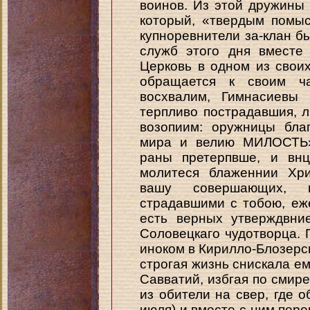
воинов. Из этой дружины 
который, «твердым помы
купноревнители за-клан бы
служб этого дня вместе
Церковь в одном из свои
обращается к своим ча
восхвалим, Гимнасиевы 
терпливо пострадавшия, 
возопиим: оружницы бла
мира и велию МИЛОСТЬ».
раны претерпвше, и вн
молитеся блаженнии Хри
вашу совершающих, в
страдавшими с тобою, еж
есть верных утверждвни
Соловецкаго чудотворца. 
иноком в Кирилло-Блозерск
строгая жизнь снискала ем
Савватий, избгая по смир
из обители на свер, где о
июля) и вместе с ним пере