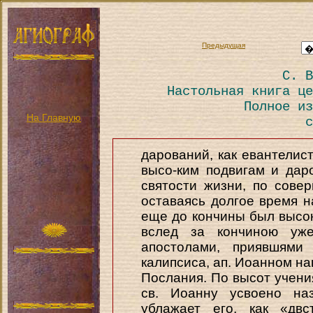
Предыдущая
С. В
Настольная книга це
Полное из
На Главную
с
дарований, как евантелист
высо-ким подвигам и дар
святости жизни, по совер
оставаясь долгое время 
еще до кончины был высок
вслед за кончиною уж
апостолами, приявшями
калипсиса, ап. Иоанном н
Послания. По высот учени
св. Иоанну усвоено наз
ублажает его, как «двс