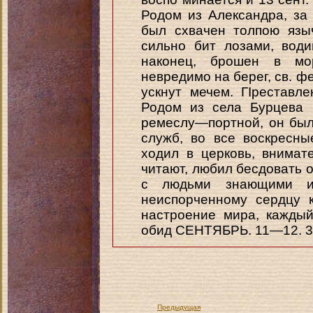
Родом из Александра, за
был схвачен толпою язы
сильно бит лозами, вод
наконец, брошен в мо
невредимо на берег, св. ф
ускнут мечем. ГІреставл
Родом из села Бурцева (Т
ремеслу—портной, он был
служб, во все воскресн
ходил в церковь, внимат
читают, любил бесдовать 
с людьми знающими и
неиспорченному сердцу 
настроение мира, каждый
обид СЕНТЯБРЬ. 11—12. 
Предыдущая