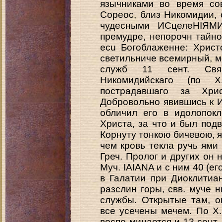
язычниками во время со
Сореос, близ Никомидии, 
чудесными ИСцелеНІЯМИ.
премудре, непорочн тайно
ecu Богоблаженне: Христ
светильниче всемирный, мо
служб 11 сент. Свящ
Никомидийскаго (по X
пострадавшаго за Хр
Добровольно явившись к И
обличил его в идолопок
Христа, за что и был подв
Корнуту тонкою бичевою, я
чем кровь текла ручь ями 
Греч. Пролог и других он н
Муч. IAIANA и с ним 40 (ег
в Галатии при Диоклитиа
разслин горы, свв. муче 
службы. Открытые там, о
все усечены мечем. По X.
воспо минается и 13 сент.