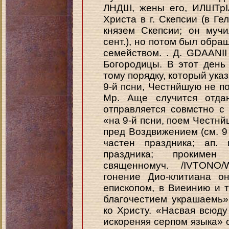
ЛНДШ, жены его, ИЛШТрІ
Христа в г. Скепсии (в Ге
князем Скепсии; он мучи
сент.), но потом был обра
семейством. . Д. GDAANI
Богородицы. В этот день
тому порядку, который указ
9-й псни, Честнйшую не по
Мр. Аще случится отда
отправляется совмстно с
«на 9-й псни, поем Честнй
пред Воздвижением (см. 9 
частен праздника; ап.
праздника; прокимен
священномуч. /IVTONO/
гонение Дио-клитиана о
епископом, в Виеинию и 
благочестием украшаемь»
ко Христу. «Насвая всюду
искореняя серпом языка» с