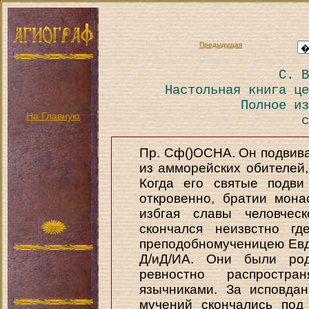
Предыдущая
С. В
Настольная книга це
Полное из
На Главную
с
Пр. Сф()ОСНА. Он подвивал
из амморейских обителей,
Когда его святые подви
откровенно, братии мон
избгая славы человчес
скончался неизвстно г
преподобномученицею Евдок
Д/иД/ИА. Они были род
ревностно распростр
язычниками. За исповда
мучений скончались под 