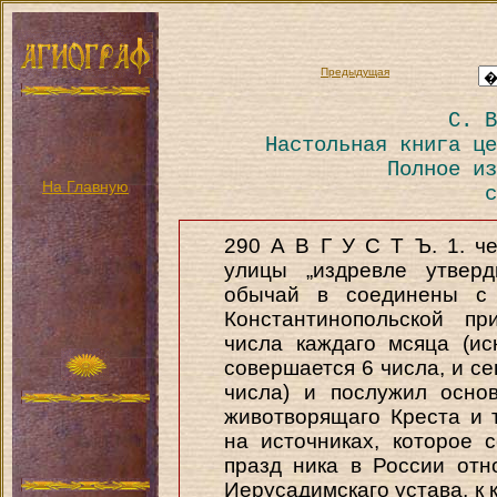
Предыдущая
С. В
Настольная книга це
Полное из
На Главную
с
290 А В Г У С Т Ъ. 1. ч
улицы „издревле утверд
обычай в соединены с
Константинопольской пр
числа каждаго мсяца (ис
совершается 6 числа, и се
числа) и послужил осно
животворящаго Креста и 
на источниках, которое 
празд ника в России отн
Иерусадимскаго устава, к 