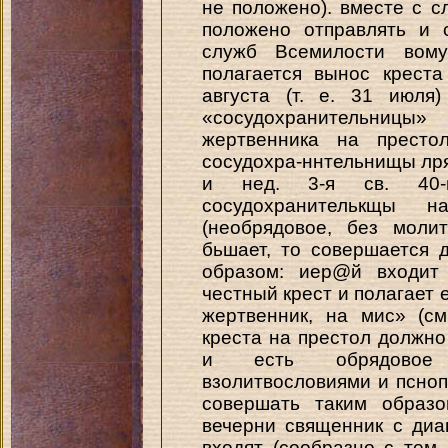
не положено). вместе с с
положено отправлять и 
служб Всемилости вому
полагается вынос крест
августа (т. е. 31 июля
«сосудохранительницы
жертвенника на престо
сосудохра-ннтельнищы лрявв
и нед. 3-я св. 40-и
сосудохранителькщы 
(необрядовое, без моли
бьшает, то совершается
образом: иер@й входит 
честный крест и полагает 
жертвенник, на мис» (см
креста на престол должн
и есть обрядовое д
взолитвословиями и псно
совершать таким образо
вечерни священник с ди
входят (сообразно с тем