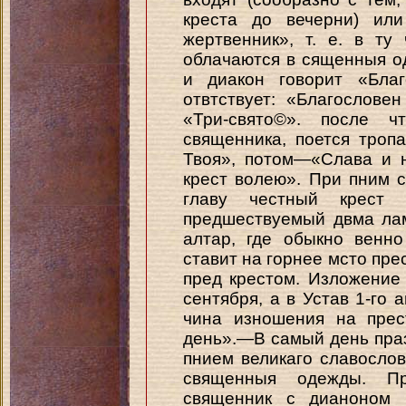
креста до вечерни) или
жертвенник», т. е. в ту
облачаются в сященныя од
и диакон говорит «Бла
отвтствует: «Благослове
«Три-свято©». после 
священника, поется троп
Твоя», потом—«Слава и 
крест волею». При пним 
главу честный крест
предшествуемый двма лам
алтар, где обыкно венн
ставит на горнее мсто прес
пред крестом. Изложение 
сентября, а в Устав 1-го а
чина изношения на прес
день».—В самый день празд
пнием великаго славослов
священныя одежды. Пр
священник с дианоном к