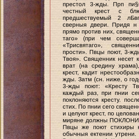
престол 3-жды. Прп пи§
честный крест с бл
предшествуемый 2 лБв
сверныя двери. Придя н
прямо против них, священ
таго» (при чем соверша
«Трисвятаго», священн
прости». Пвцы поют, 3-жд
Твоя». Священник несет к
врат (на средину храма)
крест, кадит нрестообраз
жды. Затм (сн. ниже, о г
3-жды поют: «Кресту Т
каждый раз, при пнии се
поклоняются кресту. пос
стих. По пнии сего священ
и целуют крест, по целова
миряне должны ПОКЛОНИТ
Пвцы же поют стихиры к
обычныя ектении утрени. (С