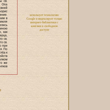
ы св.
. Опа
своей
Борис
ение.
использует технологию
ним в
Google и индексирует только
 июля
интернет-библиотеки с
ились
книгами в свободном
нчиною
доступе
, как
ерца,
о св.
о св.
о при
ия. По
Глба к
ейств
олком
го же
нпков
я