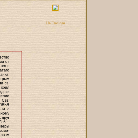
На Главную
ество
ми от
тся в
гатаго
анка,
стрым
и св.
, крил
здник
лепие
. Свв.
НОВЬЯ
они с
вному
ь друг
 Глб—
 веры
ромо-
ервом