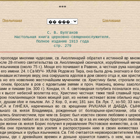
***
Предыдущая
Следующая
С. В. Булгаков
Настольная книга церковно-священнослужителя.
Полное издание 1913 года
стр. 279
 проповди многими чудесами, св. Аноллинарий обратил к истинной вр множ
осле 28-лтняго святительства св. Аноллинарий скончался, изрубленный меча
язычников (около 75 г.). Мощи его почивают в Равенн, а честная рука находи
 его имени. 24. t Св МУЧ- XfUNk Родом из Тира, она была дочь знатнаго и бо
знавши истинную веру, она сокрушила идолов в дом своего отца и, как христи
 но его новелнию жесточайшим мучениям: св. Христину били, строгали о
 огнем, бросали в ров с ядовитыми змями и проч. Наконец, воины заколол
ми и пиками (ок. 300 г.). Кондак, гл. 4. световидная голубига позналася ecu
 к высот небеснй возлетла ecu, Христино честная: тмже твой славный пра
рою покланяющеся твоих моицей рап, из неяже истекает всем обильно ищ
 душам otve и пиьлом. Ап. 2 Кор. 0, и-ио; 181 зач. Ев. Лук. 7, зо-50; 33 зач
нСА и ГлНЁ.КА, нареченных во св. крещении PlV/UANA И ДАБІДА. СЫ
льнаго св. князя Владимира, рожденные от болгарыни-христианки, оба 
ались благочестием, при чем св. Борис был извстен своею любовию к церко
зь особенно любил их за их преданность св. вр и за их нжную братскую любов
при жизни св. князя Борис получил в уиравление Ростовское княжество, а св.
Оба они прилагали все усилия к распространен нию в своих княжествах
еди уиорных и грубых язычников. Св. Глб считается нервоиросветителем Му
раны, где с древнйших времен и доныне хранится память о нем, как о н