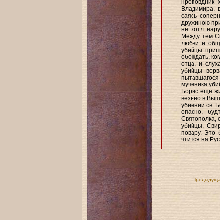
нроповдник 
Владимира, в
саясь соперн
дружиною при 
не хотл нар
Между тем Св
любви и обща
убийцы приш
обождать, ког
отца, и слух
убийцы ворв
пытавшагося 
мученика уби
Борис еще жи
везено в Вышг
убиении св. Б
опасно, буд
Святополка, 
убийцы. Свир
повару. Это 
чтится на Руси
Предыдуща