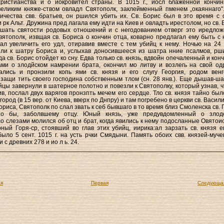
христианства и о иокровител страны. В 1015 г., иосл блаженной кончин
еликим княже-ством овладл Святополк, заклейменный пменем „окаяннаго"
ичества свв. братьев, он ршился убить их. Св. Борис был в это время с 
рк Альт. Дружина пред лагала ему идти на Киев и овладть ирестолом, но св. 
ушать святости родовых отношений и с негодованием отверг это иредлож
ятополк, извщая св. Бориса о кончин отца, коварно предлагал ему быть с 
л увеличить его удл, отиравив вместе с тем убийц к нему. Ночью на 24
ли к шатру Бориса и, услыхав доносившееся из шатра нние псалмов, рш
да св. Борис отойдет ко сну. Едва только св. князь, вдвойн опечаленный и ко
ами о злодйском намрении брата, окончил мо литву и возлегь на свой одр
ались и пронзили копь ями св. князя и его слугу Георгия, родом венг
защи тить своего господина собственным тлом (сн. 28 янв.). Еще дышав-шаг
йцы завернули в шатерное полотно и повезли к Святополку, который узнав, чт
в, послал двух варягов пронзпть мечем его сердце. Тло св. князя тайно был
ород (в 15 вер. от Киева, вверх по Днпру) и там погребено в церкви св. Васил
ориса, Святополк по слал звать к себ бывшаго в то время близ Смоленска св. 
то бы, заболвшему отцу. Юный князь, уже предувдомленный о злод
со слезами молился об отц и брат, когда явились к нему подосланные Овятои
ный Горя-ср, стоявший во глав этих убийц, иирика:ал зарзать св. князя е
было 5 сент. 1015 г. на усть рчки Смядыни. Память обоих свв. князей-муче
 с древних 278 и ио л ь. 24.
я
Первая
Следующа