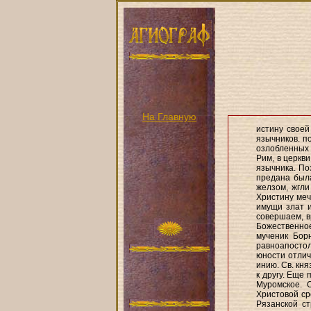
На Главную
истину своей
язычников. п
озлобленных 
Рим, в церкви
язычника. По
предана была
желзом, жгли
Христину меча
имущи злат и
совершаем, в
Божественное,
мученик Бор
равноапосто
юности отлич
инию. Св. кня
к другу. Еще 
Муромское. 
Христовой ср
Рязанской ст