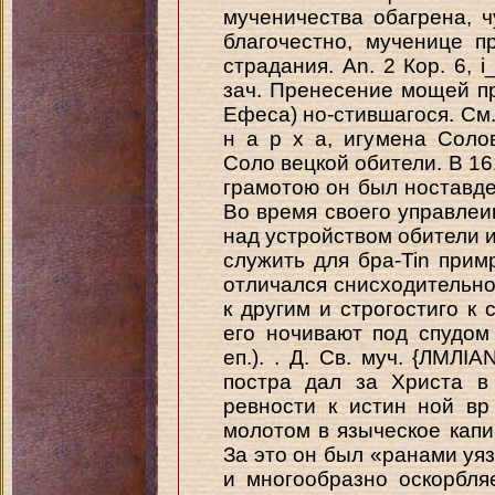
мученичества обагрена, 
благочестно, мученице п
страдания. An. 2 Кор. 6, i
зач. Пренесение мощей пр.
Ефеса) но-стившагося. См.
н а р х а, игумена Соло
Соло вецкой обители. В 16
грамотою он был ноставде
Во время своего управлеи
над устройством обители и
служить для бра-Tin прим
отличался снисходительно
к другим и строгостиго к 
его ночивают под спудом 
еп.). . Д. Св. муч. {ЛМЛІ
постра дал за Христа в
ревности к истин ной в
молотом в языческое капи
За это он был «ранами уяз
и многообразно оскорбля