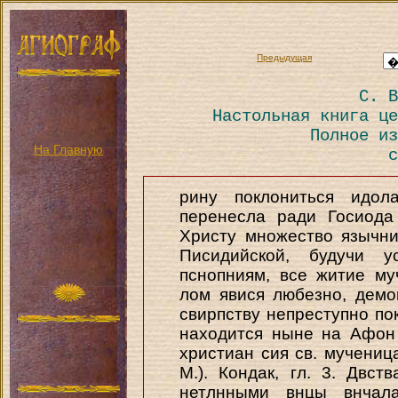
Предыдущая
С. В
Настольная книга це
Полное из
На Главную
с
рину поклониться идол
перенесла ради Госиода
Христу множество язычни
Писидийской, будучи 
пснопниям, все житие му
лом явися любезно, демо
свирпству непреступно по
находится ныне на Афон
христиан сия св. мучениц
М.). Кондак, гл. 3. Двс
нетлнными внцы внчал