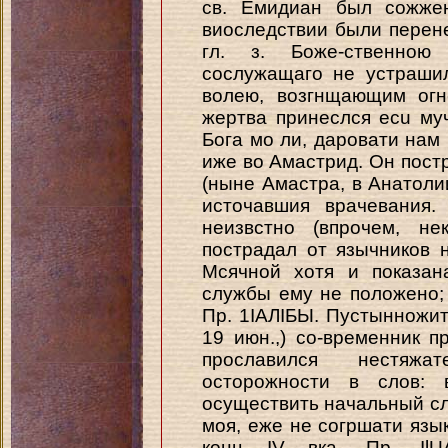
св. Емидиан был сожжен
виоследствии были перене
гл. з. Боже-ственною
сослужащаго не устраши
волею, возгнщающим огн
жертва принеслся ecu му
Бога мо ли, даровати нам
иже во Амастрид. Он пост
(ныне Амастра, в Анатоли
источавшия врачевания.
неизвстно (впрочем, не
пострадал от язычников н
Мсячной хотя и показан
службы ему не положено; 
Пр. 1ІАЛІБЫ. Пустынножит
19 июн.,) со-временник пр
прославился нестяжа
осторожности в слов:
осуществить начальный сл
моя, еже не согршати язы
конц IV вка. Пр. IlUA