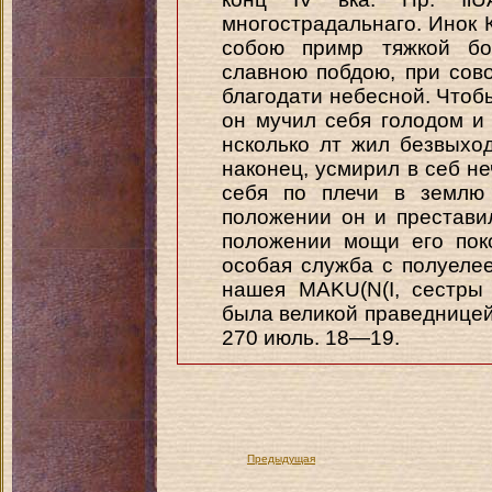
многострадальнаго. Инок 
собою примр тяжкой бо
славною побдою, при сов
благодати небесной. Чтобы
он мучил себя голодом и
нсколько лт жил безвыхо
наконец, усмирил в себ не
себя по плечи в землю
положении он и преставил
положении мощи его пок
особая служба с полуелеем
нашея MAKU(N(I, сестры
была великой праведницей
270 июль. 18—19.
Предыдущая