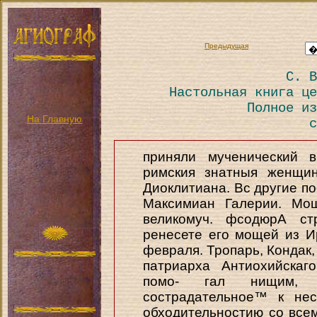
Предыдущая
С. В
Настольная книга це
Полное из
На Главную
с
приняли мученический в
римския знатныя женщин
Диоклитиана. Вс другие по
Максимиан Галерии. Мощ
великомуч. фсодюрА ст
ренесете его мощей из Ир
февраля. Тропарь, Кондак, 
патриарха Антиохийскаг
помо- гал нищим, 
сострадательное™ к нес
обходительностию со все