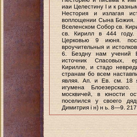
иаи Целестину I и к разн
Нестория и излагая ис
воплощении Сына Божия. На
Вселенском Собор св. Кир
св. Кирилл в 444 году.
Церковью 9 июня. пос
вроучительныя и истолкова
6. Бездну нам учений Б
источник Спасовых, е
Кирилле, и стадо невре
странам бо всем наставп
являя. Ап. и Ев. см. 18
игумена Блоезерскаго.
москвичей, в юности ос
поселился у своего дяд
Димитрия i н) н ь. 8—9. 217