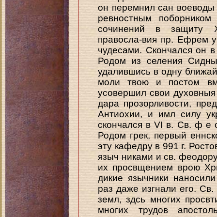
он перемнил сан воеводы 
ревностным поборником 
сочинений в защиту Х
правосла-вия пр. Ефрем у
чудесами. Скончался он в
Родом из селения Сидны,
удалившись в одну ближай
моли твою и постом вм
усовершил свои духовныя 
дара прозорливости, пред
Антиохии, и имл силу у
скончался в VI в. Св. ф е 
Родом грек, первый еннск
эту кафедру в 991 г. Рост
языч никами и св. феодор
их просвщением врою Хри
дикие язычники наносили
раз даже изгнали его. Св
земл, здсь многих просв
многих трудов апостол