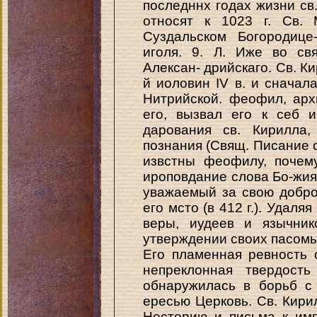
последннх годах жизни св
относят к 1023 г. Св.
Суздальском Богородице
иголя. 9. Л. Иже во св
Алексан- дрийскаго. Св. К
й иоловин IV в. и сначал
Нитрийской. феофил, арх
его, вызвал его к себ 
дарования св. Кирилла
познания (Свящ. Писание о
извстны феофилу, почем
ироповдание слова Бо-жия
уважаемый за свою добро
его мсто (в 412 г.). Удаля
веры, иудеев и язычник
утверждении своих пасомых 
Его пламенная ревность 
непреклонная твердост
обнаружилась в борьб с
ересью Церковь. Св. Кири
Несторию и письма к им