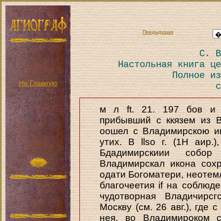
Предыдущая
С. В
Настольная книга це
Полное из
На Главную
с
м л ft. 21. 197 бов и 
прибывший с ккязем из 
оошел с Владимирскою и
утих. В llso г. (1Н аир.
Бдадимирскиии собо
Владимирскал икона сох
одати Богоматери, неотем
благочеетия if на соблюде
чудотворная Владичирс
Москву (см. 26 авг.), где
нея, во Владимироком с