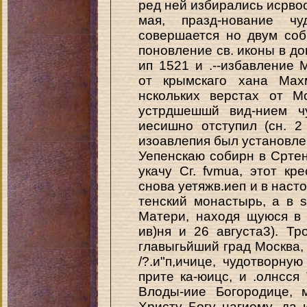
ред ней избирались исрвос
мая, празд-нование чу
совершается но двум соб
поновление св. иконы в д
ип 1521 и .--избавление
от крымскаго хана Мах
нскольких верстах от М
устрдшешшй вид-нием чу
иесишно отступил (сн. 2 а
изоавлепия был установлен
Уепенскаю собирн в Сртен
укачу Сг. fvmua, этот кр
снова уетяжв.иеп и в наст
тенский монастырь, а в 
Матери, находя щуюся в 
ив)ня и 26 августа3). Тр
главыгьйший град Москва,
/?.и"п,ичице, чудотворну
прите ка-юицс, и .олнсся
Влоды-иие Богородице,
Христу Богу нагиему, да 