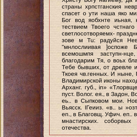
страны хрпстганския нев
спасет о ути наша яко ми
Бог вод яобхнте иьная, 
тествием Твоего чстнаго
светлосотворяемх- праздн
зове м Tu: радуйся Нев
"мнлослиивая ]оспоже Б
всемошмпя заступн-нце
благодарим Тя, о воьх бл
Тебе бывших, от древле и
Ткоея чв.генных. И ныне,
Владимирской иконы находя
Арханг. губ., in» «Тлорвщ
пуст. Волог. ея., в Задон, В
еь.. в Сыпковом мои. Новг
Вьясск. ІГеииз. «в.. ы »оз
en., в Благовщ. Уфич. еп.. 
мнастирских. соборвых 
отечества.