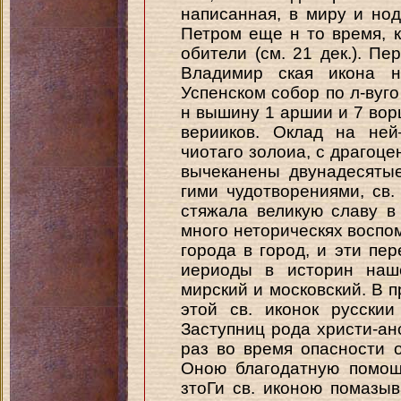
написанная, в миру и нод
Петром еще н то время, 
обители (см. 21 дек.). Пе
Владимир ская икона н
Успенском собор по л-вуго
н вышину 1 аршии и 7 вор
верииков. Оклад на ней
чиотаго золоиа, с драгоце
вычеканены двунадесяты
гими чудотворениями, св.
стяжала великую славу в
много неторическях воспо
города в город, и эти пе
иериоды в историн наше
мирский и московский. В 
этой св. иконок русски
Заступниц рода христи-ан
раз во время опасности 
Оною благодатную помощь
зтоГи св. иконою помазы