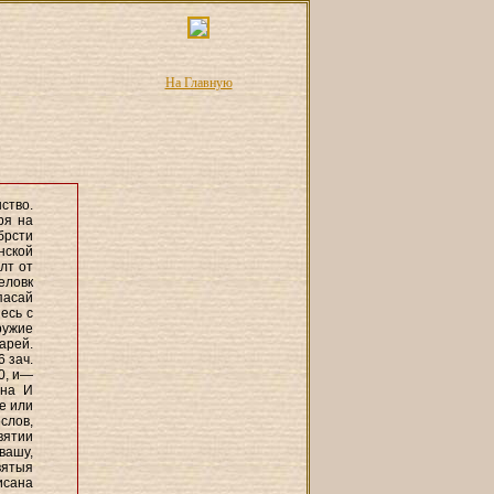
На Главную
ство.
ря на
брсти
онской
 лт от
человк
пасай
есь с
ружие
арей.
6 зач.
10, и—
 на И
е или
слов,
вятии
вашу,
вятыя
исана