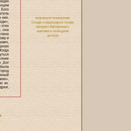
ующих
енцем
 Бого
атель
 них,
использует технологию
оди»,
Google и индексирует только
 этих
интернет-библиотеки с
. она
книгами в свободном
слана
доступе
ому и
евич,
орную
Когда
нуться
елние
 „Бог
 была
город
енный
кою»,
ю кн.
ндрея,
я