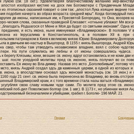
м Лукою (см. 18 окт.). Удовлетворяя благочестивому желанию иер-венств
в. апостол изобразил кистию на доск лик Богоматери с Предвечным Млад
о из лтописных сказаний говорит о сем так: „апостол Лука изящне видние тоя
чия подобия начерта во образ возраста средней мры". Когда богомудрый пис
 другия дв иконы, написанныя им, к Пресвятой Богородиц, то Она, воззрев на
оро-ческия слова, сказанныя праведной Елизавет: «отныне ублажат Мя вси р
: „благодать Родшагося от Мене и Моя да будет со святыми иконами". Одна из
о преданию, и есть икона, ныне именуемая «Владимирскою». В половин V в
есена из Іерусалима в Константинополь, а в половин XII в. при 
ольским патриархом в Киев к великому князю ІОрию Владимировичу Долгорук
ыла в двичьем мо-настыр в Вышгород. В 1155 г. князь Вышгорода, Андрей Юрь
на свер, чтобы там утвердить независимое владние, взял с собою чудотв
атери. На пути служились мо лебны и от иконы совершались чудеса. 
к берегу Клязьмы, кони, везшие св. икону, вдруг остановились и не коми дви 
 шаг. после усердной молитвы пред св. иконою, князь получил во сн пов
оставить Ея икону во Вла-димир. Назвав это мсто „Боголюбивым", потому что
 мсто, князь Андрей создал здсь дв каменныя церкви, в одной из которых и
в. икона, a впослдствии основал здсь женский монастырь (см. 18 июн.) и 
 1160 году 21 сент. св. икона была перенесена во Владимир, во вновь отстро
ашенный Владимирский храм, и с того времени стала назы ваться «Владимирс
усугубляя свою славу новыми чуде сами. По молитв пред этою св. иконо
бский поб-дил Поволжских болгар (см. 1 авг.). В 1173 г., но убиении князя А
подстрекаемый безначалием и убийцами, грабил г. Боголю- 196 МАЙ. 21.
я
Первая
Следующа