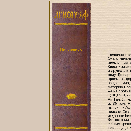
На Главную
«невдния глу
Она отличал
иреклонныя 
Крест Христов
и других свв. 
роду. Тропарь
прием, во ца
всегда в мир
материю Елен
же на против
1) ЗЦар. 8, 22
An. Гал. 1, n
g; 35 зач. 
ныне»—«Молит
неделю Свв. 
изданном Кие
благовернии 
святым креще
Богородицы б