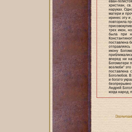
еван-гелисто
христиан, с
наруках. Одн
матери и про
иринес эту и
повторила пр
присовокупив
трех икон, н
была при н
Константиноп
поставлена б
отправляясь 
икону Богом
приближались 
вперед ни на
Богоматери п
возлюби" это
поставлена с
Боголюбов. В
и богато укр
безпрерывно 
Андрей Боголю
когда народ, 
Предыдуща