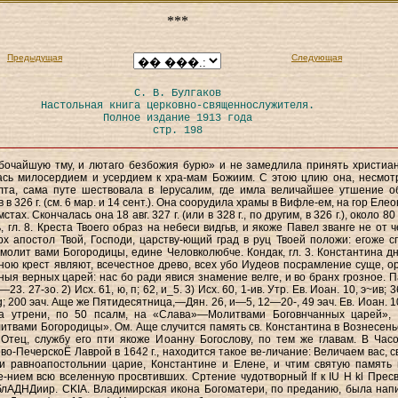
***
Предыдущая
Следующая
С. В. Булгаков
Настольная книга церковно-священнослужителя.
Полное издание 1913 года
стр. 198
бочайшую тму, и лютаго безбожия бурю» и не замедлила принять христиан
ась милосердием и усердием к хра-мам Божиим. С этою цлию она, несмот
лта, сама путе шествовала в Іерусалим, где имла величайшее утшение о
 в 326 г. (см. 6 мар. и 14 сент.). Она соорудила храмы в Вифле-ем, на гор Еле
мстах. Скончалась она 18 авг. 327 г. (или в 328 г., по другим, в 326 г.), около 80
, гл. 8. Креста Твоего образ на небеси видгьв, и якоже Павел званге не от 
рх апостол Твой, Господи, царству-ющий град в руц Твоей положи: егоже с
, молит вами Богородицы, едине Человколюбче. Кондак, гл. 3. Константина дн
ою крест являют, всечестное древо, всех убо Иудеов посрамление суще, о
ныя верных царей: нас бо ради явися знамение велге, и во бранх грозное. П
—23. 27-зо. 2) Исх. 61, ю, п; 62, и_5. 3) Исх. 60, 1-ив. Утр. Ев. Иоан. 10, э~ив; 3
-ig; 200 эач. Аще же Пятидесятница,—Дян. 26, и—5, 12—20-, 49 эач. Ев. Иоан. 
На утрени, по 50 псалм, на «Слава»—Молитвами Боговнчанных царей»,
вами Богородицы». Ом. Аще случится память св. Константина в Вознесень
Отец, службу его пти якоже Иоанну Богослову, по тем же главам. В Часо
во-ПечерскоЁ Лаврой в 1642 г., находится такое ве-личание: Величаем вас, с
и равноапостольнии царие, Константине и Елене, и чтим святую память 
-нием всю вселенную просвтивших. Сртение чудотворный If к IU H kl Прес
лАДНДиир. CKIA. Владимирская икона Богоматери, по преданию, была нап