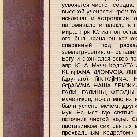
усвояется чистот сердца,
высокой учености; кром то
исключая и астрологии, 
напоминало и влекло к 
мира. При Юлиан он остав
его был назначен казно
спасенный под разв
землетрясения, он оставил
Богу и скончался вскор по
апр. Ю. А. Мучч. КодрАТА и
KL njflANA, Д/lONVCIA, 
(дру-гаго), fiIKTOjlHNA,
Gtj)AIWNA, НАША, ЛЕИЖИДА
ГАЛИ, ГАЛИНЫ, ФЕОДІЫ 
мучеников, но-сл многих 
были уечены мечем, друг
мук. На мст, где святые
псточник чистой воды. 
паставииком сих святых 
прехвальным Кодратом» 