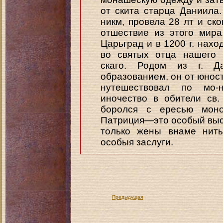
от скита старца Даниила
никм, провела 28 лт и ско
отшествие из этого мир
Царьград и в 1200 г. нахо
во святых отца нашего 
скаго. Родом из г. Д
образованием, он от юнос
нутешествовал по мо-
иночество в обители св
боролся с ересью моно
Патриция—это особый высо
только жены внаме ниты
особыя заслуги.
Предыдущая