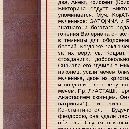
два, Анект, Крискент (Кри
Викторина слдует Викто
упоминается. Муч. KojiA
мучеников: GATOjNNA и 
знатнаго и богатаго ро
гонения Валериана он зол
в темницы для ободрени
братий. Когда же заклю-ч
за их веру, св. Кодрат
страданиях, добровольн
Сначала его мучили в Ник
наконец, ускли мечем бли
мученика, двое из христ
исповдали свою веру во
мечем. Пр. ЛиАСТАШІ, пе
Анастасием скоп-цем. Он
патриция1), и жила
Константинопол. Буду
феодорою, она удали лас
обитель. Спустя нсколь
монашескую одежду и зат