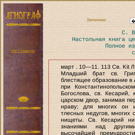
Предыдущая
С. В
Настольная книга це
Полное из
На Главную
с
март . 10—11. 113 Св. Kit Л
Младший брат св. Григ
блестящее образование в 
при Константинопольском
Богослова, св. Кесарий, 
царском двор, занимая пе
нраву; для многих он и
тлесных недугов, многих 
нищеты. Св. Кесарий ни
знаниями над другим
высочайшей премудрости