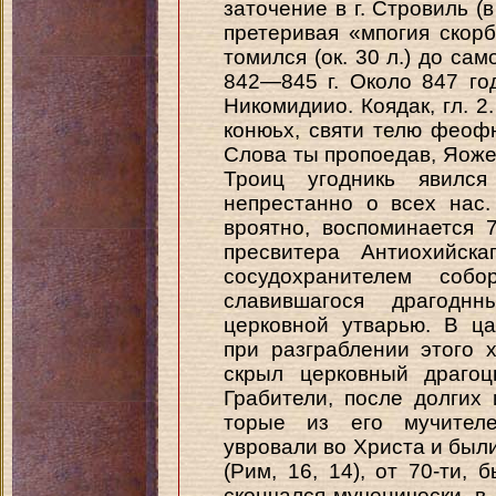
заточение в г. Стровиль (в
претеривая «мпогия скор
томился (ок. 30 л.) до са
842—845 г. Около 847 г
Никомидиио. Коядак, гл. 2
конюьх, святи телю феоф
Слова ты пропоедав, Яоже
Троиц угодникь явился
непрестанно о всех нас.
вроятно, воспоминается
пресвитера Антиохийск
сосудохранителем соб
славившагося драгодн
церковной утварью. В ц
при разграблении этого 
скрыл церковный драгоц
Грабители, после долгих 
торые из его мучителе
увровали во Христа и были
(Рим, 16, 14), от 70-ти, 
скончался мученически, в 