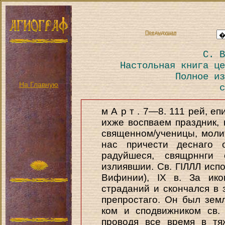
Предыдущая
С. В
Настольная книга це
Полное из
На Главную
с
м А р т . 7—8. 111 рей, е
ихже воспваем праздник,
священном/ученицы, моли
нас причести деснаго 
радуйшеся, свящрннги
излиявшии. Св. ГІЛЛЛ испо
Вифинии), IX в. За ико
страданий и скончался в 
препростаго. Он был земл
ком и сподвижником св. 
проводя все время в тя