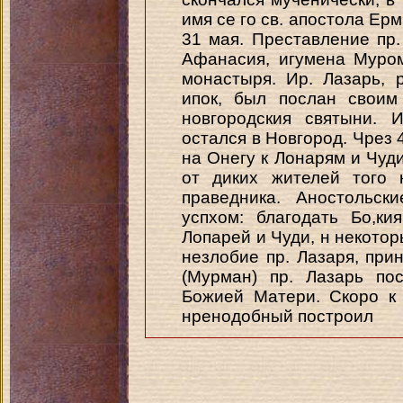
имя се го св. апостола Ерм 
31 мая. Преставление пр.
Афанасия, игумена Муром
монастыря. Ир. Лазарь, 
ипок, был послан своим
новгородския святыни. 
остался в Новгород. Чрез 
на Онегу к Лонарям и Чуди
от диких жителей того 
праведника. Аностольск
успхом: благодать Бо,ки
Лопарей и Чуди, н некотор
незлобие пр. Лазаря, при
(Мурман) пр. Лазарь по
Божией Матери. Скоро к 
нренодобный построил