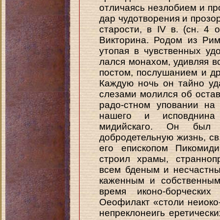
отличаясь незлобием и пр
дар чудотворения и прозор
старости, в IV в. (сн. 4 
Викторина. Родом из Рим
утопая в чувственных удо
лался монахом, удивляя 
постом, послушанием и д
Каждую ночь он тайно уд
слезами молился об остав
радо-стном уповании на 
нашего и исповднина
мидийскаго. Он был
добродетельную жизнь, св.
его епископом Пикомид
строил храмы, странноп
всем бденым и несчастн
каженным и собственным
время иконо-борческих
Оеофилакт «столи неиоко
непреклонеигь еретически