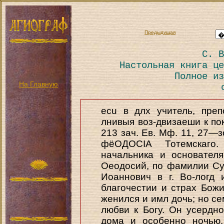
Предыдущая
С. В
Настольная книга це
Полное из
На Главную
ecu в длх учитель, пре
лнивыя воз-двизаеши к пок
213 зач. Ев. Мф. 11, 27—з
фёОДОСІА Тотемскаго
начальника и основателя,
Оеодосий, по фамилии Су
Иоаннович в г. Во-логд
благочестии и страх Бож
женился и имл дочь; но се
любви к Богу. Он усердн
дома и особенно ночью.