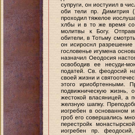
супруги, он иостуиил в чи
оби тели пр. Димитрия 
проходил тяжелое иослушан
хлбы и в то же время со
молитвы к Богу. Отправ
обители, в Тотьму смотрт
он исироснл разрешение
гословенье игумена основ
назначил Оеодосия насто
освободив ее несуди-мо
податей. Св. феодосий 
своей жизни и святоотечес
этого ириобртенными. 
подвижническую жизнь, 
жестокой власяницей, а 
желзную шапку. Преподоб
иогребен в основанном им
гроб его совершались многи
перестройк монастырско
иогребен пр. феодосий