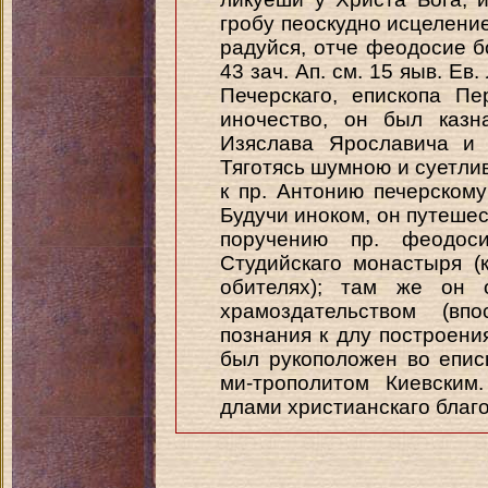
гробу пеоскудно исцелени
радуйся, отче феодосие бо
43 зач. Ап. см. 15 яыв. Ев. 
Печерскаго, епископа Пе
иночество, он был казн
Изяслава Ярославича и 
Тяготясь шумною и суетли
к пр. Антонию печерскому
Будучи иноком, он путешес
поручению пр. феодоси
Студийскаго монастыря (
обителях); там же он 
храмоздательством (вп
познания к длу построени
был рукоположен во епис
ми-трополитом Киевским
длами христианскаго благо