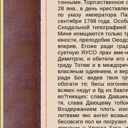
тлнными. Торл;ественное 
28 янв., в день нреставл
по указу императора Па
сентября 1798 года. Особ
Снодальной типографией 
Мине иомщаются только тро
юности, преподобие Оеодо
вперив, Егоже ради гра
суетную ЯУСО прах вме-н
Димитргю, и обители его 
граду Тотме и в междореч
власяным одиянием, и вер
ради Бог, видев твоя т
обогати тя; бесы изгоня
всяких недуг и бд из бавл
во?гиющих: слава Давшем
тя, слава Дающему тобою
Воздержанием плоть изн
литвами яко ангел возвы
бесовскгя пол ки погрузил
ликуеши у Христа Бога, 