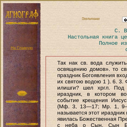
Предыдущая
С. В
Настольная книга це
Полное из
На Главную
Так нак св. вода служит
освящению домов». то с
праздник Богоявления вхо
их святою водою 1 ). 6. 3
илишги? шел хргл. Под 
ираздник, в котором во
событие крещения Иисус
(Мф. 3, 13—17; Мр. 1, 9
называется этот ираздник 
явилась Божественная Пре
с неба о Сын, Сын Б