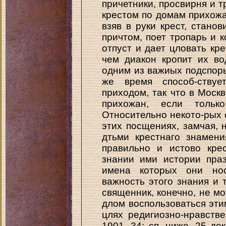
причетники, просвирня и 
крестом по домам прихожа
взяв в руки крест, стано
причтом, поет тропарь и к
отпуст и дает цловать кр
чем диакон кропит их в
одним из важиых подспорь
же время способ-ствуе
приходом, так что в Моск
прихожан, если толь
Относительно некото-рых 
этих посщениях, замчая, 
дтьми крестнаго знамени
правильно и истово кре
знании ими истории праз
имена которых они нос
важность этого знания и 
священник, конечно, не м
длом воспользоваться эт
цлях редигиозно-нравстве
1901, 34; сп. ниже, 25 де