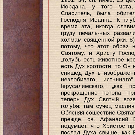
Иордана, у того мста,
Спаситель, была обите
Господня Иоанна. К глу
время эта, нкогда славн
груду печаль-ных разва
холмам священной рки. 8)
потому, что этот образ 
Святому, и Христу Госпо
„голубь есть животное кр
есть Дух кротости, то Он и
снишед Дух в изображени
незлобиваго, истнннаг
Іерусалимскаго, „как
прекращение потопа, пр
теперь Дух Святый воз
голубя: там сучец маслич
Обясняя сошествие Святаг
прежде, св. Афанасий В
нодумает, что Христос п
послал Духа свыше, как Б