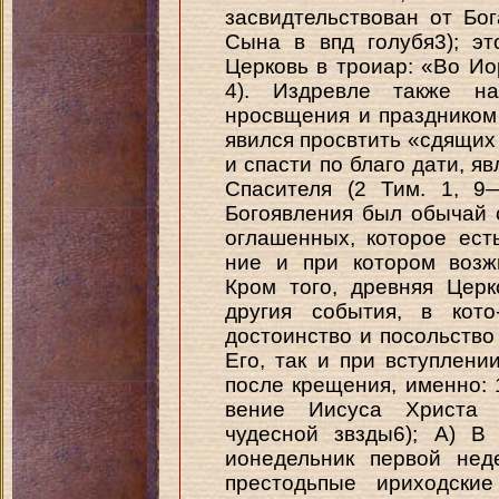
засвидтельствован от Бо
Сына в впд голубя3); эт
Церковь в троиар: «Во И
4). Издревле также на
нросвщения и праздником 
явился просвтить «сдящих в
и спасти по благо дати, 
Спасителя (2 Тим. 1, 9
Богоявления был обычай 
оглашенных, которое ест
ние и при котором возж
Кром того, древняя Цер
другия события, в кото
достоинство и посольство
Его, так и при вступлен
после крещения, именно: 1
вение Иисуса Христа 
чудесной звзды6); А) В
ионедельник первой нед
престодьпые ириходские