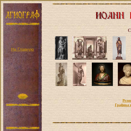
С
На Главную
Рели
Графика 