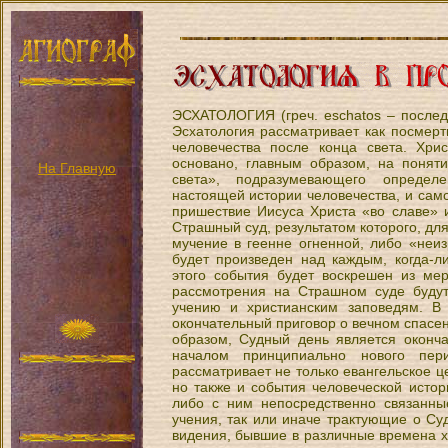
ЭСХАТОЛОГИЯ (греч. eschatos – последн
Эсхатология рассматривает как посмерт
человечества после конца света. Хри
основано, главным образом, на понят
На Главную
света», подразумевающего определ
настоящей истории человечества, и сам
пришествие Иисуса Христа «во славе» и
Страшный суд, результатом которого, дл
мучение в геенне огненной, либо «неи
будет произведен над каждым, когда-л
этого события будет воскрешен из м
рассмотрения на Страшном суде будут 
учению и христианским заповедям. В 
окончательный приговор о вечном спасе
образом, Судный день является оконча
началом принципиально нового пер
рассматривает не только евангельское 
но также и события человеческой истор
либо с ним непосредственно связанны
учения, так или иначе трактующие о Су
видения, бывшие в различные времена х