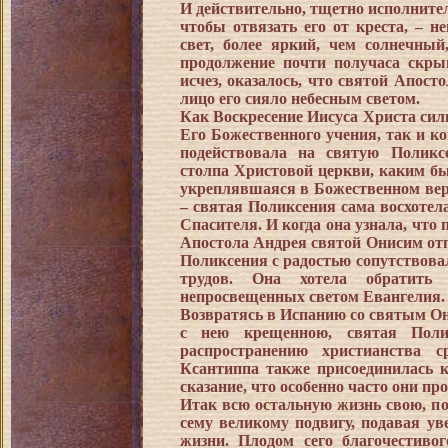
И действительно, тщетно исполнител
чтобы отвязать его от креста, – 
свет, более яркий, чем солнечны
продолжение почти получаса скрыв
исчез, оказалось, что святой Апост
лицо его сияло небесным светом.
Как Воскресение Иисуса Христа сил
Его Божественного учения, так и к
подействовала на святую Поликс
столпа Христовой церкви, каким б
укреплявшаяся в Божественном вер
– святая Поликсения сама восхотел
Спасителя. И когда она узнала, что
Апостола Андрея святой Онисим отп
Поликсения с радостью сопутствова
трудов. Она хотела обратить
непросвещенных светом Евангелия.
Возвратясь в Испанию со святым Он
с нею крещенною, святая Полик
распространению христианства с
Ксантиппа также присоединилась к
сказание, что особенно часто они п
Итак всю остальную жизнь свою, по
сему великому подвигу, подавая у
жизни. Плодом сего благочестивог