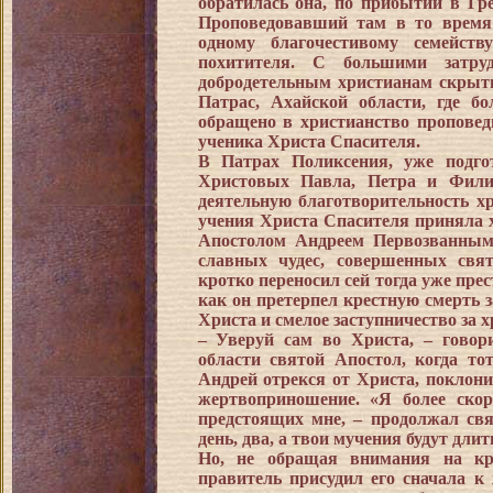
обратилась она, по прибытии в Гр
Проповедовавший там в то время
одному благочестивому семейст
похитителя. С большими затру
добродетельным христианам скрыть
Патрас, Ахайской области, где 
обращено в христианство проповед
ученика Христа Спасителя.
В Патрах Поликсения, уже подго
Христовых Павла, Петра и Фили
деятельную благотворительность х
учения Христа Спасителя приняла 
Апостолом Андреем Первозванным
славных чудес, совершенных свя
кротко переносил сей тогда уже пре
как он претерпел крестную смерть з
Христа и смелое заступничество за х
– Уверуй сам во Христа, – говор
области святой Апостол, когда то
Андрей отрекся от Христа, поклон
жертвоприношение. «Я более скор
предстоящих мне, – продолжал свя
день, два, а твои мучения будут длит
Но, не обращая внимания на кр
правитель присудил его сначала к