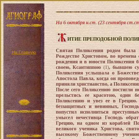
На 6 октября н.ст. (23 сентября ст.ст
ИТИЕ ПРЕПОДОБНОЙ ПОЛ
Святая Поликсения родом была 
На Главную
Рождестве Христовом, во времена 
рождения и в юности Поликсения б
своею, Ксантиппою
(1)
, бывшею су
Поликсения услышала о Божестве
Апостола Павла, когда он пропове
приняли христианство, а Поликсени
После сего Поликсению постигли н
прельстясь ее красотою, один б
Поликсению и увез ее в Грецию.
беззащитных и невинных, Господ
попустил исполниться преступны
умысел нечестивца Господь обра
Грецию, на одном из кораблей П
великого ученика Христова, свят
высокому Божественному учени