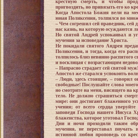
крестную смерть, и чтобы прод
пригвоздить, но привязать его ко кре
Когда Апостола Божия вели на мес
юная Поликсения, толпился во множе
– Чем согрешил сей праведник, сей д
нас казнь, на которую осуждаются 
Но святой Андрей успокаивал и уг
мучения за исповедание Христа.
Не покидали святого Андрея преда
Поликсения, и тогда, когда его рас
толпилось близ невинно распятого с
и восклицая с возрастающим недово
– Напрасно страдает сей святой муж
Апостол же старался успокоить вол
– Люди, здесь стоящие, – говорил 
свободные! Послушайте слова моего 
но смотрите на меня, висящего на кр
тело. Не должно страшиться смерт
мире: они достигают блаженного ус
учения; от всего сердца уверуйт
заповеди Господа нашего Иисуса Х
блаженства, которое уготовал Госп
Дни и ночи проходили таким обр
мучения, не переставал поучать 
истинной любви проповедь со крес