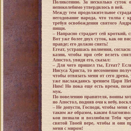
Поликсению. За несколько суток 
непоколебимо утвердилось в ней.
Между тем продолжительное страда
негодование народа, что толпа с 
требуя освобождения святого Андре
пищи.
– Напрасно страдает сей кроткий, 
Вот уже более двух суток, как он вис
правде; его должно снять!
Егеат, устрашась волнения, соглас
казни, чтобы при себе велеть сня
Апостол, увидя его, сказал:
– Для чего пришел ты, Егеат? Если
Иисуса Христа, то несомненно полу
чтобы отвязать меня от сего древа, 
уже наслаждаюсь зрением Царя Неб
Ним! Но пока еще есть время, поза
мук.
По повелению правителя, воины хот
но Апостол, подняв очи к небу, воск
– Не допусти, Господи, чтобы меня с
таким же образом, каким благоизво
кои познали и возлюбили Тебя чре
святой Твоей вере, чтобы и они п
меня с миром!