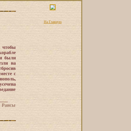
На Главную
, чтобы
корабле
ни были
езли на
тбросив
месте с
нополь,
усечена
ведание
____
м Раисы