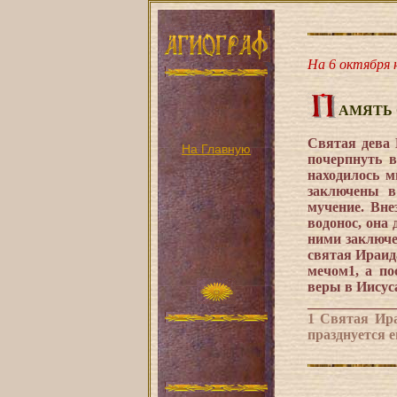
На 6 октября н
АМЯТЬ
Святая дева
На Главную
почерпнуть в
находилось м
заключены в
мучение. Вне
водонос, она
ними заключе
святая Ираид
мечом1, а по
веры в Иисус
____________
1 Святая Ира
празднуется е