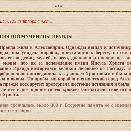
***
.ст. (23 сентября ст.ст.)
 СВЯТОЙ МУЧЕНИЦЫ ИРАИДЫ
 Ираида жила в Александрии. Однажды выйдя к источнику
оды, она увидела корабль, приставший к берегу; на сем 
ножество девиц, мужей, иереев, диаконов и иноков; все о
 оковы, ибо их за исповедание имени Иисуса Христа в
запно Ираида возгорелась великой любовью ко Господу; о
 добровольно присоединилась к узникам Христовым и была в
на в оковы. По прибытии корабля в египетский город Анти
а прежде всех других претерпела жестокие истязания и была 
сле нее и все прочие своею кровью запечатлели свое испо
а Христа.
________________________________________________________
ида скончалась около 308 г. Вторично память ее с имене
ще 5 сентября.