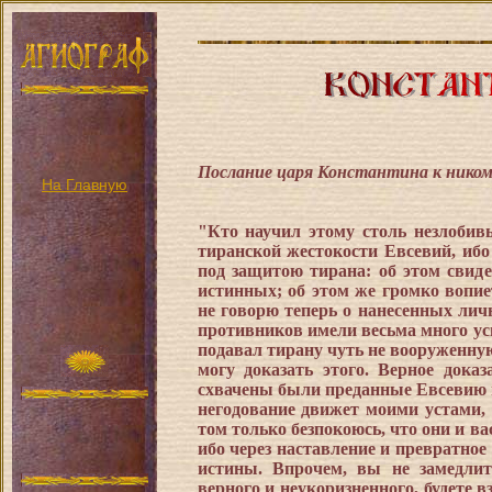
Послание царя Константина к ником
На Главную
"Кто научил этому столь незлобив
тиранской жестокости Евсевий, ибо
под защитою тирана: об этом свиде
истинных; об этом же громко вопие
не говорю теперь о нанесенных лич
противников имели весьма много ус
подавал тирану чуть не вооруженную
могу доказать этого. Верное доказ
схвачены были преданные Евсевию п
негодование движет моими устами, 
том только безпокоюсь, что они и ва
ибо через наставление и превратно
истины. Впрочем, вы не замедлит
верного и неукоризненного, будете в