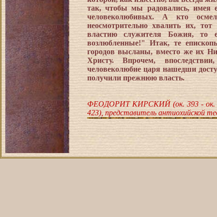
так, чтобы мы радовались, имея 
человеколюбивых. А кто осмел
неосмотрительно хвалить их, тот 
властию служителя Божия, то е
возлюбленные!" Итак, те еписко
городов высланы, вместо же их Ни
Христу. Впрочем, впоследстви
человеколюбие царя нашедши досту
получили прежнюю власть.
ФЕОДОРИТ КИРСКИЙ (ок. 393 - ок. 458
423), представитель антиохийской те