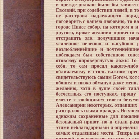
и прежде должно было бы зависет
Евсевий, при содействии людей, в т
не расстроил надлежащего поря
поговорить с вашею любовию, то в
городе Никее собор, на котором я 
другого, кроме желания привести в
отстранить зло, получившее нач
усиленное нелепою и пагубною 
возлюбленнейшие и почтеннейшие,
побеждаем был собственною сове
отовсюду опровергнутую ложь! То 
себя, то сам просил какого-либ
обличаемому в столь важном прест
свидетельствуюсь самим Богом, кот
обошел и низко обманул даже меня, в
желанию, хотя в душе своей таил
бесчестных его поступках, прошу 
вместе с сообщиком своего безум
Александрии некоторых, отпавших 
разгоралось пламя вражды. Но упом
однажды сохраненные для покаяни
безопасный приют, но и стали раз
этими неблагодарными я определил п
самые отдаленные места. Теперь ва
которой, как известно, вы всегда жи