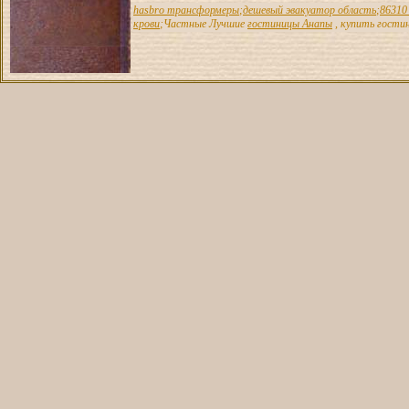
hasbro трансформеры
;
дешевый эвакуатор область
;
86310
крови
;Частные Лучшие
гостиницы Анапы
, купить гостин