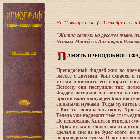
На 11 января
н.ст.
(
29 декабря
ст.ст.)
"Жития святых на русском языке, из
Четьих-Миней св. Димитрия Ростовс
На Главную
АМЯТЬ ПРЕПОДОБНОГО ФА
Преподобный Фаддей жил во время 
вместе с другими, был схвачен и 
хотели принудить его попрать нога
Поэтому они поступили так: поло
Фаддея насильно поставили на нее
против воли вынужден был наступит
сильными мужами. Тогда мучитель с
- Вот ты попираешь икону Христа
Теперь уже надлежит тебе стать ед
Но исповедник Христов ответил ему
- Проклятый и злочестивый и испо
сделал я сие: да не будет этого, н
неправедным судом. Я же поклоняю