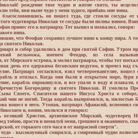
Николай! рождение твое чудно и житие свято, ты исцели
ю тебя, яви ныне чудо у меня худого, прибавь мне вина.
 благословившись, он пошел туда, где стояли сосуды от 
того чудотворца Николая те сосуды были полны вином. Взяв
фан принес его к патриарху. Тот выпил и похвалил, говоря:
такого вина.
ившие, что Феофан сохранил лучшее вино к концу пира. А то
до святого Николая.
триарх и собор удалились в дом при святой Софии. Утром п
некий вельможа, именем Феодор, из села называв
 от Мирского острова, и молил патриарха, чтобы тот поехал 
нная дочь его одержима бесовским недугом, и прочел над гл
елие. Патриарх согласился, взял четвероевангелие, вошел 
рабль и отплыл. Когда они были в открытом море, буря 
ение, корабль опрокинулся, и все упали в воду и плавали, 
Пречистую Богородицу и святого Николая. И умолила Пр
Сына Своего, Спасителя нашего Иисуса Христа о соборе
ий чин не погиб. Тогда корабль выпрямился, и, милостью 
нова вошел в него. Утопая, патриарх Афанасий, вспомнил св
Николаем и, вопия, молился и говорил:
ь великий Христов, архиепископ Мирский, чудотворец Н
ед тобою, прости и помилуй меня, грешного и окаянного, спа
ской, от горького сего часа и от напрасной смерти".
 чудо - высокоумный смирился, а смиренный чудно возвели
авился.