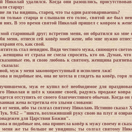
ой Николай удалился. Когда они разошлись, присутствова
али старцу:
ние ли ты видишь, старец, что ты один разговариваешь?
ли только старца и слышали его голос, святой же был не
 них. В это время святой Николай пришел с ковром к жене
 мой старинный друг; встретив меня, он обратился ко мне 
бя меня, отнеси сей ковёр моей жене, ибо мне нужно отнес
охрани его, как свой.
вятитель стал невидим. Видя честного мужа, сияющего светом
р, женщина от страха не смела спросить, кто он. Думая, что
 сказанные ею, и свою любовь к святому, женщина разгнева
 сказала:
дной, муж у меня законопреступный и исполнен лжи!
ова и подобные им, она не хотела и глядеть на ковёр, горя 
лучившемся, муж ее купил всё необходимое для празднова
го Николая и шёл к хижине своей, радуясь продаже ковра 
идется отступить от своего благочестивого обычая. Когда он
еванная жена встретила его злыми словами:
и от меня, ибо ты солгал святому Николаю. Истинно сказал Х
ук. 9:62 – "никто, возложивший руку свою на плуг и озир
агонадежен для Царствия Божия".
ова и подобные им, она принесла ковёр к мужу своему и сказ
, меня же ты больше не увидишь; ты солгал святому Ник