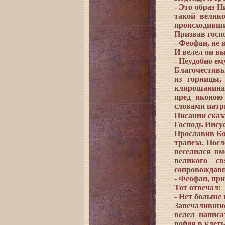
- Это образ 
такой велик
происходивши
Призвав госпо
- Феофан, не 
И велел он вы
- Неудобно ем
Благочестивы
из горницы,
клирошанина,
пред иконою
словами патр
Писании сказ
Господь Иисус
Прославив Бог
трапеза. Пос
веселился вм
великого с
сопровождавши
- Феофан, пр
Тот отвечал:
- Нет больше 
Запечалившис
велел напис
войдя в клеть