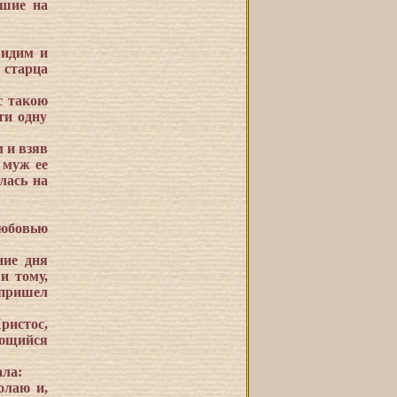
вшие на
видим и
 старца
с такою
ти одну
 и взяв
 муж ее
лась на
любовью
ние дня
и тому,
 пришел
ристос,
ающийся
ала:
олаю и,