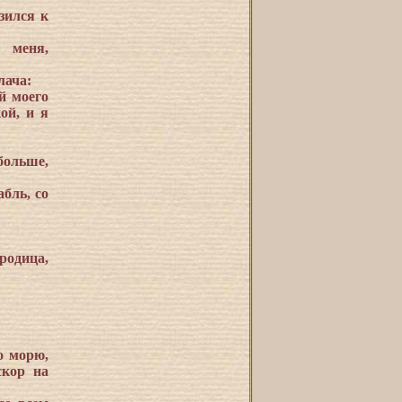
зился к
 меня,
лача:
й моего
ой, и я
 больше,
абль, со
родица,
о морю,
скор на