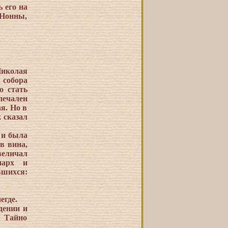
 его на
 Нонны,
Николая
 собора
о стать
печален
я. Но в
 сказал
 и была
в вина,
величал
иарх и
вшихся:
егде.
дении и
. Тайно