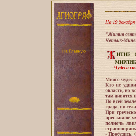
На 19 декабря 
"Жития святы
Четьих-Миней
На Главную
ИТИЕ 
МИРЛИКИ
Чудеса святи
Много чудес 
Кто не удиви
область, но в
там дивятся 
По всей земл
града, ни сел
При греческ
преславное ч
полночь яви
странноприим
- Пробудись,