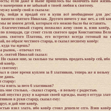
рость; если даже и ныне пришлось бы окончить нам жизнь
о намерения и не забывай о твоей любви к святому.
мужу ковёр свой и сказала:
ёр, пойди и продай его и купи всё необходимое для дос
памяти святого Николая. Другого ничего у нас нет, а сей ко
 мы не имеем детей, которым его можно было бы оставить.
 благочестивый старец похвалил жену свою и, взяв ковёр,
 по площади, где стоит столп святого царя Константина Вели
ковь святого Платона, его встретил всегда готовый на
й, во образе честного старца, и сказал несшему ковёр:
, куда ты идешь?
а рынок, - отвечал тот.
е, святой Николай сказал:
. Но скажи мне, за сколько ты хочешь продать ковёр сей, ибо
ой ковёр.
л святому:
был в свое время куплен за 8 златников, теперь же я возьму 
не дашь.
л старцу:
 ты взять за него 6 златников?
шь мне столько, - сказал старец, - я возьму с радостью.
ай опустил руку в карман своей одежды, вынул оттуда злато
тников в руки старцу, сказал ему:
друг, и дай мне ковёр.
остью взял злато, ибо ковёр стоил дешевле сего. Взяв ковёр