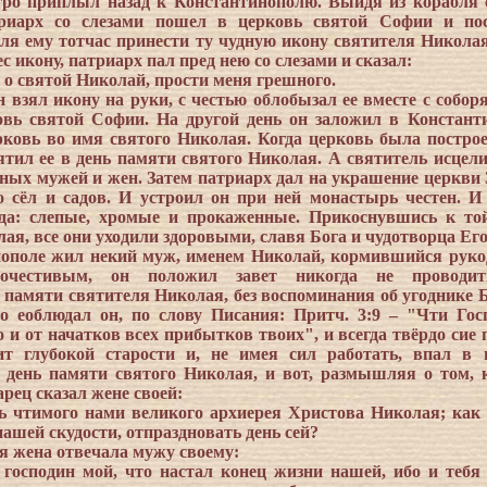
ро приплыл назад к Константинополю. Выйдя из корабля 
триарх со слезами пошел в церковь святой Софии и по
ля ему тотчас принести ту чудную икону святителя Николая
 икону, патриарх пал пред нею со слезами и сказал:
 о святой Николай, прости меня грешного.
н взял икону на руки, с честью облобызал ее вместе с собор
овь святой Софии. На другой день он заложил в Констант
ковь во имя святого Николая. Когда церковь была построе
ятил ее в день памяти святого Николая. А святитель исцели
жных мужей и жен. Затем патриарх дал на украшение церкви 
о сёл и садов. И устроил он при ней монастырь честен. И
уда: слепые, хромые и прокаженные. Прикоснувшись к то
ая, все они уходили здоровыми, славя Бога и чудотворца Его
ополе жил некий муж, именем Николай, кормившийся руко
гочестивым, он положил завет никогда не проводит
памяти святителя Николая, без воспоминания об угоднике 
о еоблюдал он, по слову Писания: Притч. 3:9 – "Чти Гос
 и от начатков всех прибытков твоих", и всегда твёрдо сие 
ит глубокой старости и, не имея сил работать, впал в 
день памяти святого Николая, и вот, размышляя о том, 
арец сказал жене своей:
нь чтимого нами великого архиерея Христова Николая; как
ашей скудости, отпраздновать день сей?
я жена отвечала мужу своему:
 господин мой, что настал конец жизни нашей, ибо и тебя