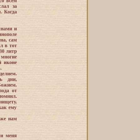
со всем
слал за
. Когда
янами и
инополе
на, сам
л в тот
30 литр
 многие
й иконе
.
делием.
ь дни,
Божием.
пода от
помнил.
нищету.
как ему
 же нам
 и меня