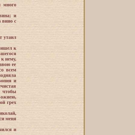
л много
вина; и
 вино с
т утаил
ришел к
шегося
к нему,
авою ее
со всем
подняла
вопия и
ечистая
, чтобы
Божиею,
ой грех
иколай,
си меня
чился и