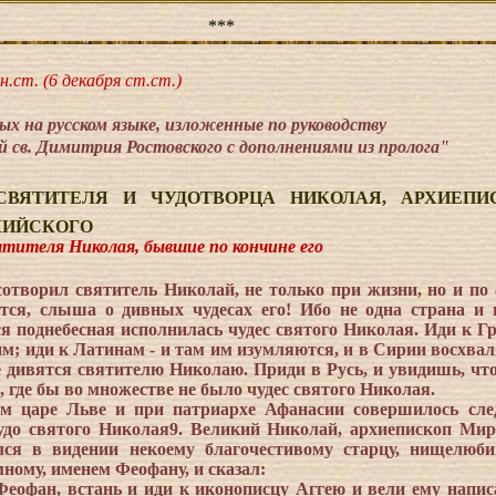
***
н.ст. (6 декабря ст.ст.)
х на русском языке, изложенные по руководству
 св. Димитрия Ростовского с дополнениями из пролога"
СВЯТИТЕЛЯ И ЧУДОТВОРЦА НИКОЛАЯ, АРХИЕПИ
ЙСКОГО
теля Николая, бывшие по кончине его
сотворил святитель Николай, не только при жизни, но и по 
тся, слыша о дивных чудесах его! Ибо не одна страна и 
ся поднебесная исполнилась чудес святого Николая. Иди к Гр
им; иди к Латинам - и там им изумляются, и в Сирии восхвал
е дивятся святителю Николаю. Приди в Русь, и увидишь, что
а, где бы во множестве не было чудес святого Николая.
ом царе Льве и при патриархе Афанасии совершилось сл
удо святого Николая9. Великий Николай, архиепископ Мир
лся в видении некоему благочестивому старцу, нищелюб
ному, именем Феофану, и сказал:
 Феофан, встань и иди к иконописцу Аггею и вели ему напис