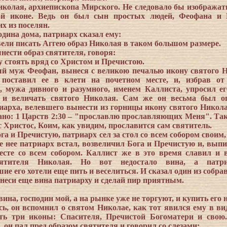
Николая, архиепископа Мирского. Не следовало бы изображать
ой иконе. Ведь он был сын простых людей, Феофана и
х из поселян.
дина дома, патриарх сказал ему:
вели писать Аггею образ Николая в таком большом размере.
нести образ святителя, говоря:
у стоять вряд со Христом и Пречистою.
й муж Феофан, вынеся с великою печалью икону святого 
 поставил ее в клети на почетном месте, и, избрав от
 мужа дивного и разумного, именем Каллиста, упросил ег
 и величать святого Николая. Сам же он весьма был о
иарха, велевшего вынести из горницы икону святого Никола
ано: 1 Царств 2:30 – "прославлю прославляющих Меня". Так
 Христос, Коим, как увидим, прославится сам святитель.
а и Пречистую, патриарх сел за стол со всем собором своим,
ле нее патриарх встал, возвеличил Бога и Пречистую и, выпи
есте со всем собором. Каллист же в это время славил и 
вятителя Николая. Но вот недостало вина, а патр
е его хотели еще пить и веселиться. И сказал один из собра
инеси еще вина патриарху и сделай пир приятным.
вина, господин мой, а на рынке уже не торгуют, и купить его н
ь, он вспомнил о святом Николае, как тот явился ему в ви
ать три иконы: Спасителя, Пречистой Богоматери и свою
, он пал пред образом святителя и говорил со слезами: