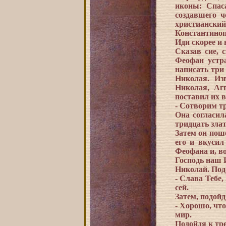
иконы: Спас
создавшего ч
христианский
Константинопо
Иди скорее и 
Сказав сие, 
Феофан устр
написать три
Николая. Из
Николая, Аг
поставил их в
- Сотворим тр
Она согласил
тридцать злат
Затем он поше
его и вкусил
Феофана и, во
Господь наш И
Николай. Подо
- Слава Тебе
сей.
Затем, подойд
- Хорошо, чт
мир.
Подойдя к тре