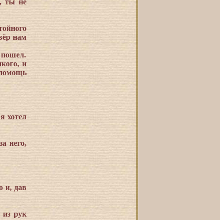
, ты не
тойного
вёр нам
 пошел.
кого, и
 помощь
 я хотел
за него,
 и, дав
 из рук