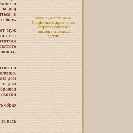
землю и
 за род
иться в
использует технологию
собору.
Google и индексирует только
интернет-библиотеки с
тот муж
книгами в свободном
лил его
доступе
ятителя
святого
 иконы,
ития на
олепно.
вил дом
м в дом
зображен
 святой
ь образ
за весь