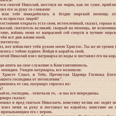
лся святой Николай, шествуя по морю, как по суше, прибли
зял его за руку со словами:
 или тебе понадобилась в бездне морской помощь от
о из простых людей?
 состоянии открыть уста свои, истомленный, сказал, горько п
иколай, святитель великий, скорый на помощь, не вспомина
умие, избавь меня от напрасной сей смерти в пучине морск
тебя все дни жизни моей.
святитель:
рат, вот избавляет тебя рукою моею Христос. Ты же не греши
илось с тобою худшее. Войди в корабль свой.
вятой Николай взял патриарха из воды и поставил его на кор
иди опять на свое служение в Константинополь.
 невидим. Увидев патриарха, все возопили:
, Христе Спасе, и Тебе, Пречистая Царица Госпожа Бого
ашего господина от потопления".
ившись от сна, патриарх спросил их:
я?
рабле, господин, - отвечали те, - и мы все невредимы.
риарх сказал:
грешил я пред святым Николаем, воистину велик он: ходит п
 взял меня за руку и поставил на корабль; поистине он 
 призывающим его с верою.