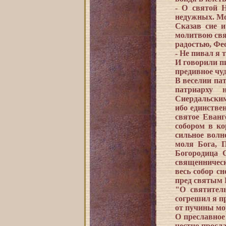
- О святой 
недужных. Мол
Сказав сие и
молитвою свя
радостью, Фео
- Не пивал я 
И говорили п
предивное чу
В веселии па
патриарху 
Сиердальским,
ибо единстве
святое Еванг
собором в ко
сильное волн
моля Бога, 
Богородица 
священническ
весь собор с
пред святым 
"О святител
согрешил я пр
от пучины мор
О преславное
честно просл