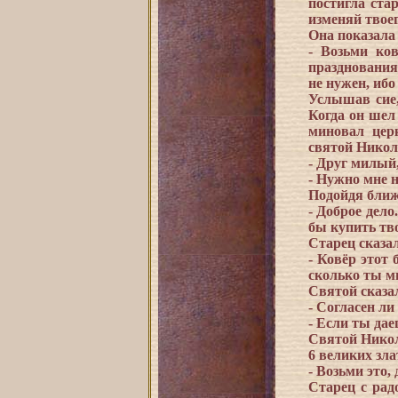
постигла ста
изменяй твоег
Она показала 
- Возьми ков
празднования 
не нужен, ибо
Услышав сие,
Когда он шел
миновал цер
святой Никола
- Друг милый
- Нужно мне н
Подойдя ближ
- Доброе дело
бы купить тв
Старец сказа
- Ковёр этот 
сколько ты м
Святой сказа
- Согласен ли
- Если ты дае
Святой Никол
6 великих зла
- Возьми это, 
Старец с рад