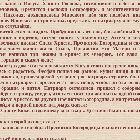
а нашего Иисуса Христа Господа, сотворившего небо и 
еловека, Пречистой Госпожи Богородицы, и молитвенника
, Николая, архиепископа Мирского, ибо мне подобает яв
ле. Написав сии три иконы, представь их патриарху и всему 
не ослушайся.
святой стал невидим. Пробудившись от сна, боголюбивый 
ашился видения, тотчас пошел к иконописцу Аггею и мо
 великих иконы: Спаса Христа, Пречистой Богородицы и св
волением милостивого Спаса, Пречистой Его Матери и 
гей написал три иконы и нринес их Феофану. Тот взял
 горнице и сказал жене:
апезу в доме своем и помолимся Богу о своих прегрешениях.
ась с радостью. Феофан пошел на рынок, купил пищи и п
ников и, принеся домой, устроил для патриарха трапезу благ
л к патриарху и просил его и весь собор, чтобы он благосло
 брашна и пития. Патриарх согласился, пришел с соборо
йдя в горницу, увидел, что там стоят три иконы: на одной и
исус Христос, на другой Пречистая Богородица, а на третьей
йдя к первой иконе, патриарх сказал:
, Христе Боже, создавшему всю тварь. Достойно было написат
я ко второй иконе, сказал:
о написан и сей образ Пресвятой Богородицы и молитвенницы 
тьей иконе, патриарх сказал: