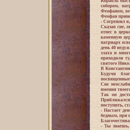
Корабль быст
собором, па
Феофаном, ве
Феофан принес
- Согрешил я,
Сказав сие, о
отнес в церк
каменную цер
патриарх осв
день 40 неду
злата и мног
приходили т
святого Никол
В Константин
Будучи бла
посвященные 
Сие неослабн
имения твоего
Так он дост
Приближался 
поступить, ст
- Настает де
бедным, при н
Благочестива
- Ты знаешь,