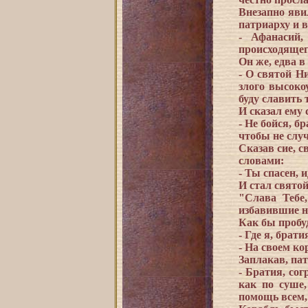
Внезапно яви
патриарху и в
- Афанасий,
происходящег
Он же, едва в
- О святой Н
злого высоко
буду славить 
И сказал ему 
- Не бойся, б
чтобы не случ
Сказав сие, с
словами:
- Ты спасен, 
И стал святой
"Слава Тебе
избавившие н
Как бы пробуд
- Где я, брати
- На своем ко
Заплакав, пат
- Братия, со
как по суше,
помощь всем,