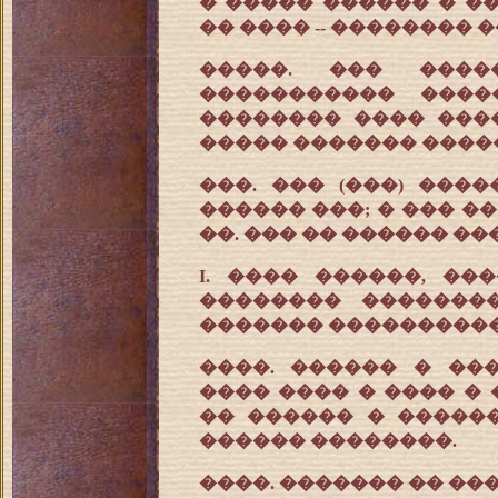
� ����� ������ � ��
�� ���� -- �������� 
�����. ��� ����
����������� ����
�������� ���� ����
����� ������� �����
���. ��� (���) ���
������ ���; � ��� ��
��. ��� �� ������ ��
I. ���� ������, ��
�������� �������
������� ������������
����. ������ � ��
���� ���� � ���� �
�� ������ � �����
������ ��������.
����. ������� �� ��