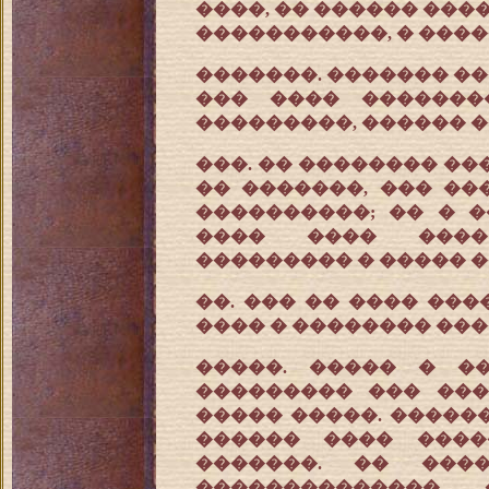
����, �� ������ ���
�����������, � ����
�������. ������� ��
��� ���� �������
���������, ������ �
���. �� �������� ��
�� �������, ��� ��
����������; �� � 
���� ���� ����
��������� � ����� �
��. ��� �� ���� ��
���� � �������� ���
�����. ����� � �
��������� ��� ���
����� �����. �����
������ ���� ����
�������. �� ���
��������������