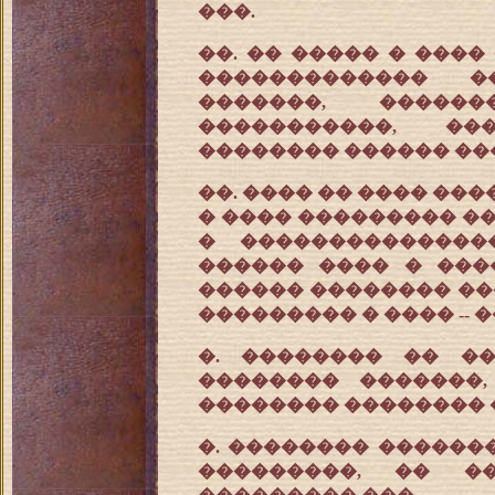
���.
��. �� ����� � ���
������������� �
�������, ������
�����������, ��
�������� ������ ��
��. ���� �� ���� ���
� ���� ��������� ��
� ��������������
������ ���� � ����
������ �������� ��
��������� � ���� -- 
�. �������� �� ��
�������� �������
�������� �������� 
�. �������� �������
���������, �� �