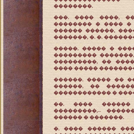
��������.
���. ���� ����, �
�������� � ���� �
������ ������, ��
�������, �. �. ������
�����. ����� � ���
��������� �������,
���������, �� ���
���� ����� �������
������. ����� �� �
������, �� �����
������������ � ����
��. ���� ������
���������,-- ����
������ � �������.
�. ���� ������ ��