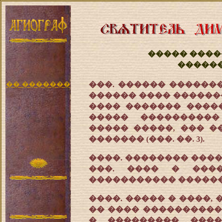
����� ����
�����
�� �������
���. ������ ������
������ ���� �������
���� ������� �����
����� ����������
����� �����, ��� �
������� (���. ��. 3).
����. �������� ���
���. ���� � ����
����������� ������
����. ����� � ����, 
�� ���� ����������
� ��������� ����