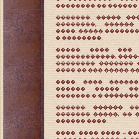
�������� �� ������
�������. ����� ��
��������,-- �����
����. ����� ������
� ��������.
�����. ���� ���
������������, �����
�������� ������� 
���� �� ��� ����� �
����. ���� �����
������ ����� ��
������� � � �������
������. ������ �
������� �����, �� 
������ ����.
����. ���� ���� -- 