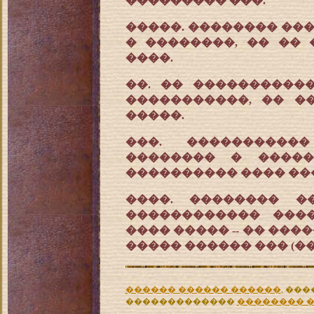
��������� ���.
�����. �������� ��
� ��������, �� ��
����.
��. �� ����������
�����������, �� �
�����.
���. ����������
�������� � �����
���������� ���� ��
����. �������� �
������������ ���
���� ����� -- �� ���
����� ������ ��� (��
������ ������ ������
, ��
�������������
�������� 