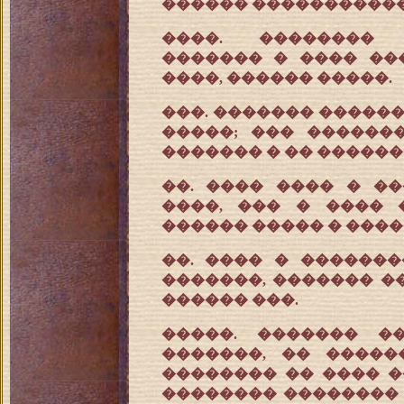
������ �����������
����. �������� 
������� � ���� ��
����, ������ �����.
���. ������� ������
�����; ��� ������
������� � �� ������
��. ���� ���� � ��
����, ��� � ���� 
������ ����� � ����
��. ���� � ������
�������, ������� ��
������ ���.
�����. ������� �
�������, �� �����
�������� �� ���� �
�������� �������� 