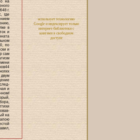
но на
еного
48 г.
, где
ением
использует технологию
ению,
Google и индексирует только
лке в
интернет-библиотеки с
ток и
книгами в свободном
оната
доступе
льном
0, по
ски и
р сам
атизм
имени
ков44
ногих
 двум
щение
след-
чая и
нном!
орый,
бора,
птихи
овав-
ый на
папою
естой
авил,