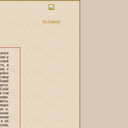
На Главную
сился
рии и
нский
те, в
ния с
добно
ством
йский
ипте,
 Себе
в том
ркви,
мета,
риарх
ах и,
нение
менем
 и об
отив,