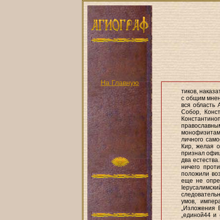
На Главную
тиков, наказа
с общим мнен
вся область 
Собор, Конст
Константино
православным
монофизитам,
личного само
Кир, желая 
признал офиц
два естества
ничего прот
положили воз
еще не опре
Іерусалимски
следовательн
умов, импер
„Изложения В
„единой44 и 