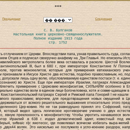
***
Предыдущая
Следующая
С. В. Булгаков
Настольная книга церковно-священнослужителя.
Полное издание 1913 года
стр. 1752
ть отлучением от Церкви. Впоследствии папа, узнав правильность суда, согла
ием Отцев и подписал своеручно анафему на „Три Главы4. Но епископы Ист
Аквилийского митрополита более века оставалась в расколе. Шестой Вселе
антинопольский III, был в 680 г., при императоре Константине IV Погона
поле, против моноеелитов, которые для примирения евтихианского уче
 признавали в Иисусе Христе два естества, подобно православным, но, по
 допускали лишь одну волю, обусловливаемую единством постаси (т. е. един
сознания) во Христе. Еще при императоре Ираклии, патриарх Александри
облегчить примирение с Церковию монофизитам, СИЛЬНЙМ особенно в Ег
иально единство воли в едином лице Богочеловека, хотя и совме-щающем в
. Коистантинопольский патриарх Сергий и Римский папа Гонорий I не нашли 
ивпого православию; впрочем, для предотвращения новых смущений в Це
держиваться от всякого решительного выражения относительно этого пред
деленного Цер-ковию. Но не так равнодушно принял это Софроний, пат
й, который видел здесь логическое нротиворечие учению о двух естеств
о, явную преклонность к монофизитству. Чтобы укротить начавшееся вол
атор Ираклий .в 638 г. издал догматический эдикт, известный под и
еры4, sxfteaic r/jc яиотесос, где повелевал всячески избегать выра-жепий
о „двух44 волях. Это нисколько не послужило к успо-коению раздора; напр