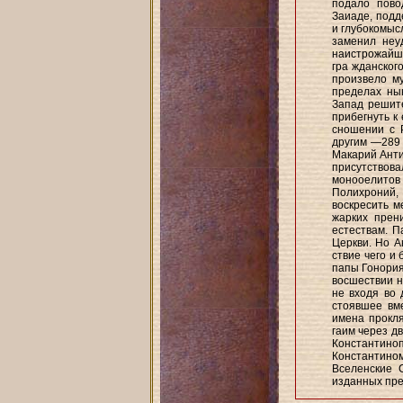
подало пово
Заиаде, подд
и глубокомыс
заменил неу
наистрожайше
гра жданског
произвело м
пределах ны
Запад решите
прибегнуть к
сношении с 
другим —289 
Макарий Анти
присутствов
монооелитов
Полихроний,
воскресить м
жарких прен
естествам. П
Церкви. Но А
ствие чего и
папы Гонория
восшествии н
не входя во 
стоявшее вм
имена прокля
гаим через д
Константиноп
Константино
Вселенские 
изданных пр