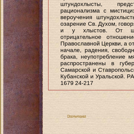
штундохлысты, пре
рационализма с мистици
вероучения штундохлыст
озарение Св. Духом, говор
и у хлыстов. От шт
отрицательное отношен
Православной Церкви, а от
начале, радения, свобод
брака, неупотребление 
распространены в губер
Самарской и Ставропольск
Кубанской и Уральской.
1679 24-217
Предыдущая