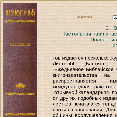
Предыдущая
С. В
Настольная книга це
Полное из
На Главную
с
тов издается несколько жу
Листок44, „Баптист", 
„Ежедневное Библейское 
книгоиздательства н
распространяется и
международная трактатног
„отрывной календарь44, п
от других подобных издан
листков печатаются тенд
против православия. Для
общины воодушевления и