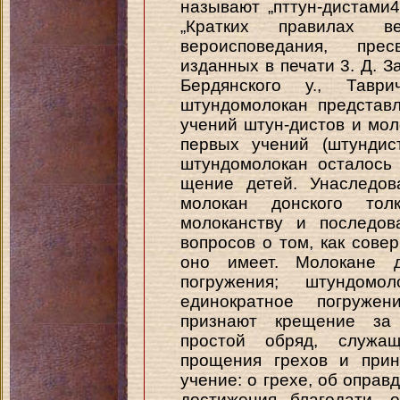
называют „пттун-дистами
„Кратких правилах ве
вероисповедания, пре
изданных в печати 3. Д. З
Бердянского у., Тавр
штундомолокан представ
учений штун-дистов и мо
первых учений (штундис
штундомолокан осталось
щение детей. Унаследов
молокан донского тол
молоканству и последо
вопросов о том, как сове
оно имеет. Молокане д
погружения; штундомо
единократное погружен
признают крещение за 
простой обряд, служа
прощения грехов и прин
учение: о грехе, об оправ
достижения благодати, 