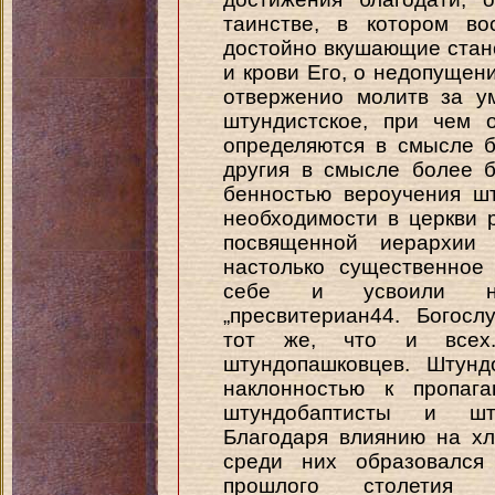
таинстве, в котором во
достойно вкушающие стан
и крови Его, о недопущен
отверженио молитв за ум
штундистское, при чем 
определяются в смысле б
другия в смысле более 
бенностью вероучения ш
необходимости в церкви 
посвященной иерархии
настолько существенное
себе и усвоили наи-
„пресвитериан44. Богос
тот же, что и всех.
штундопашковцев. Штунд
наклонностью к пропага
штундобаптисты и шту
Благодаря влиянию на х
среди них образовался
прошлого столетия 