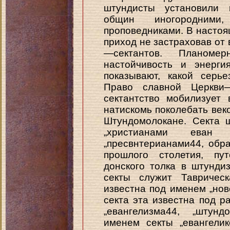
штундисты установили 
общин иногородними
проповедниками. В насто
приход не застраховав от 
—сектантов. Планомер
настойчивость и энерги
показывают, какой серь
Право славной Церкви
сектантство мобилизует
натискомь поколебать век
Штундомолокане. Секта 
„христианами еван г
„пресвнтерианами44, обр
прошлого столетия, пу
донского толка в штунди
секты служит Таврическ
известна под именем „нов
секта эта известна под 
„евангелизма44, „штунд
именем секты „евангели